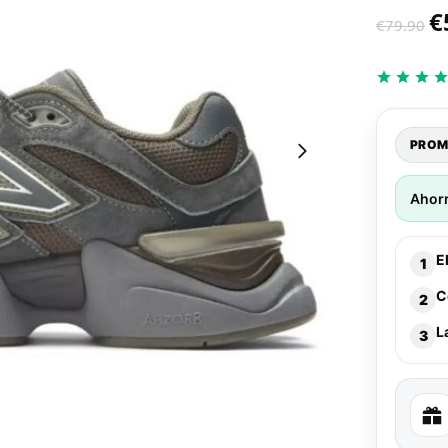
€
€
79.90
PROM
Ahor
E
1
C
2
L
3