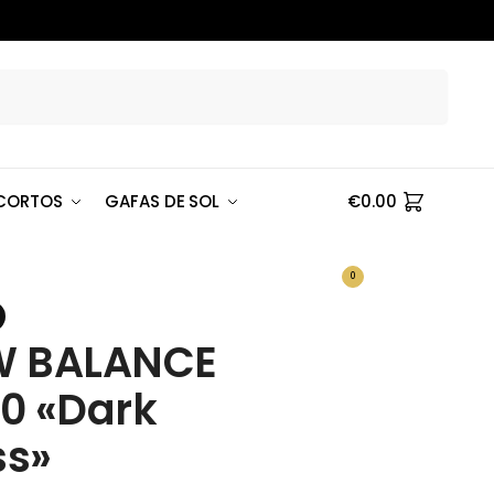
Buscar
CORTOS
GAFAS DE SOL
€
0.00
0
W BALANCE
0 «Dark
s»