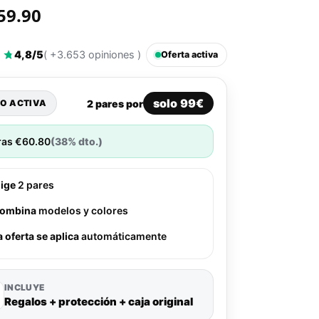
59.90
4,8/5
( +3.653 opiniones )
Oferta activa
solo 99€
2 pares por
O ACTIVA
ras
€
60.80
(38% dto.)
lige
2 pares
ombina
modelos y colores
a oferta se aplica
automáticamente
INCLUYE
Regalos + protección + caja original