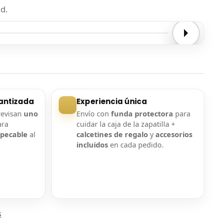
d.
Entrega confirmada
Entrega confirmada
antizada
Experiencia única
revisan
uno
Envío con
funda protectora
para
ara
cuidar la caja de la zapatilla +
mpecable
al
calcetines de regalo
y
accesorios
incluidos
en cada pedido.
s