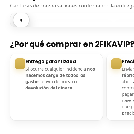
Capturas de conversaciones confirmando la entrega.
Entrega confirmada
Entre
¿Por qué comprar en 2FIKAVIP
Entrega garantizada
Prec
Si ocurre cualquier incidencia
nos
Envi
hacemos cargo de todos los
fábri
gastos
: envío de nuevo o
ahorra
devolución del dinero
.
contr
pagar
nave a
que 
preci