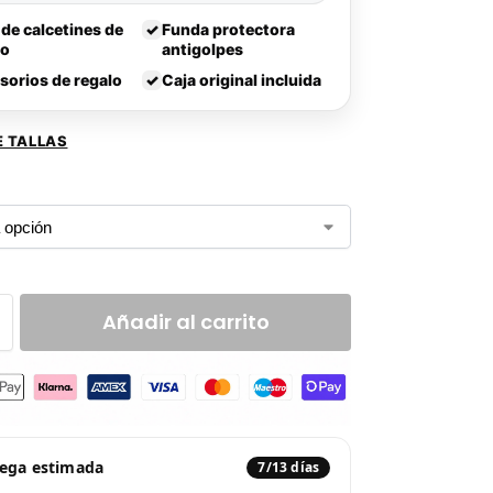
 de calcetines de
✓
Funda protectora
lo
antigolpes
sorios de regalo
✓
Caja original incluida
E TALLAS
Añadir al carrito
rega estimada
7/13 días