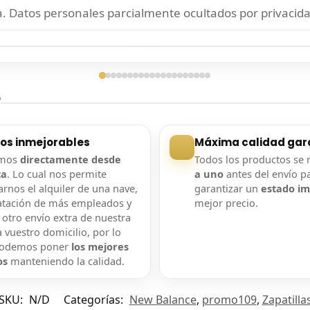
 Datos personales parcialmente ocultados por privacida
ga confirmada
Entrega confirmada
?
ios inmejorables
Máxima calidad gar
amos
directamente desde
Todos los productos se 
ca
. Lo cual nos permite
a uno
antes del envío p
rnos el alquiler de una nave,
garantizar un
estado i
atación de más empleados y
mejor precio.
 otro envío extra de nuestra
 vuestro domicilio, por lo
podemos poner
los mejores
os
manteniendo la calidad.
SKU:
N/D
Categorías:
New Balance
,
promo109
,
Zapatilla