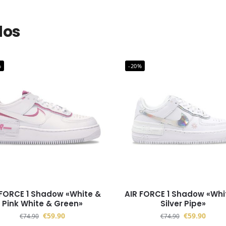
dos
%
-20%
 FORCE 1 Shadow «White &
AIR FORCE 1 Shadow «Whi
Pink White & Green»
Silver Pipe»
€
59.90
€
59.90
€
74.90
€
74.90