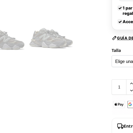
✓
1 par
rega
✓
Acce
GUÍA D
Talla
Ent