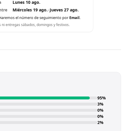
a
Lunes 10 ago.
ntre
Miércoles 19 ago.
–
Jueves 27 ago.
viaremos el número de seguimiento por
Email
.
s ni entregas sábados, domingos y festivos.
95%
3%
0%
0%
2%