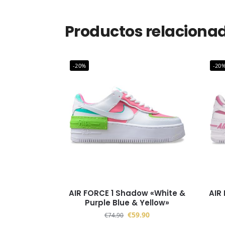
Productos relaciona
-20%
-20
AIR FORCE 1 Shadow «White &
AIR
Purple Blue & Yellow»
€
59.90
€
74.90