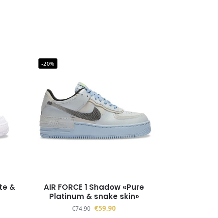
-20%
te &
AIR FORCE 1 Shadow «Pure
Platinum & snake skin»
€
59.90
€
74.90