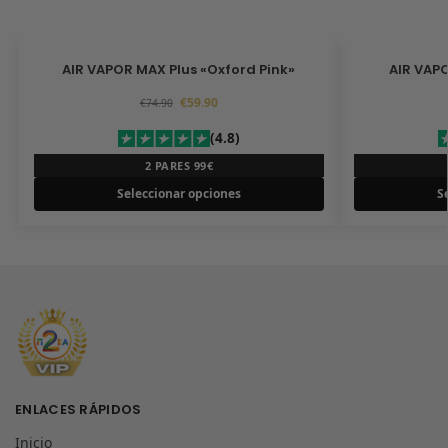
AIR VAPOR MAX Plus «Oxford Pink»
AIR VAPO
€
59.90
€
74.90
(4.8)
2 PARES 99€
Seleccionar opciones
S
ENLACES RÁPIDOS
Inicio