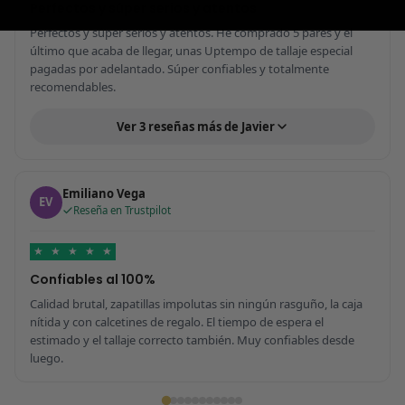
Perfectos y súper serios y atentos
Perfectos y súper serios y atentos. He comprado 5 pares y el
último que acaba de llegar, unas Uptempo de tallaje especial
pagadas por adelantado. Súper confiables y totalmente
recomendables.
Ver 3 reseñas más de Javier
Emiliano Vega
EV
Reseña en Trustpilot
★
★
★
★
★
Confiables al 100%
Calidad brutal, zapatillas impolutas sin ningún rasguño, la caja
nítida y con calcetines de regalo. El tiempo de espera el
estimado y el tallaje correcto también. Muy confiables desde
luego.