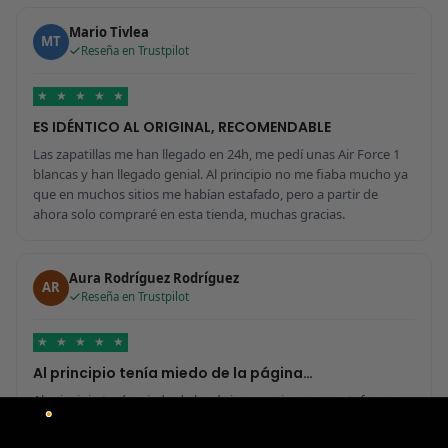
Mario Tivlea
MT
Reseña en Trustpilot
★
★
★
★
★
ES IDÉNTICO AL ORIGINAL, RECOMENDABLE
Las zapatillas me han llegado en 24h, me pedí unas Air Force 1
blancas y han llegado genial. Al principio no me fiaba mucho ya
que en muchos sitios me habían estafado, pero a partir de
ahora solo compraré en esta tienda, muchas gracias.
Aura Rodríguez Rodríguez
AR
Reseña en Trustpilot
★
★
★
★
★
Al principio tenía miedo de la página…
Al principio tenía miedo de la página por si era una estafa, pero
me ha sorprendido para bien porque todo ha sido increíble. Me
he comprado 2 pares y no sabría decir cuál tiene mejor calidad,