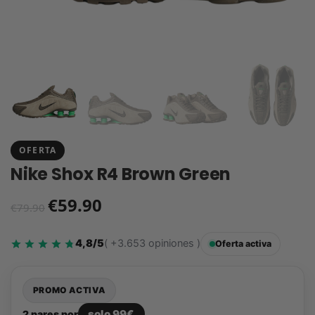
OFERTA
Nike Shox R4 Brown Green
€
59.90
€
79.90
4,8/5
( +3.653 opiniones )
Oferta activa
PROMO ACTIVA
solo 99€
2 pares por