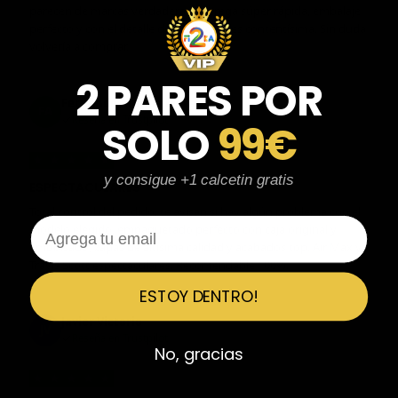
parecen de marcas verdaderas. Entrega súper rápida, embalaje
perfecto y con el detalle de los calcetines contentísima. Sin duda
volvería a comprar.
2 PARES POR
Fernando Aranda Morales
FA
Reseña en Trustpilot
SOLO
99€
★
★
★
★
★
y consigue +1 calcetin gratis
ESPECTACULARES
Total control del pedido, te avisan si hay algún problema con el
Email
modelo elegido, empaquetado perfecto con caja original y
embolsado, zapas de altísima calidad y acabados top. Air Max y
Travis Scott espectaculares. Recomendable 100%.
ESTOY DENTRO!
Javier Victorio
JV
Reseña en Trustpilot
No, gracias
★
★
★
★
★