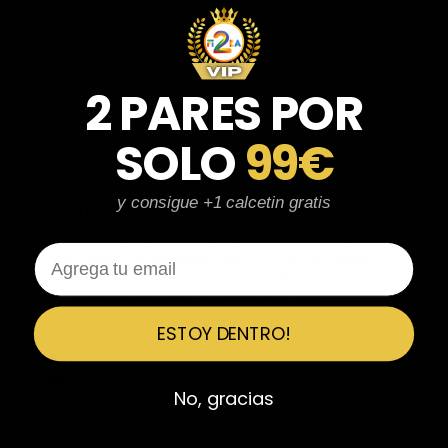
parecen de marcas verdaderas. Entrega súper rápida, embalaje
perfecto y con el detalle de los calcetines contentísima. Sin duda
volvería a comprar.
2 PARES POR
Fernando Aranda Morales
FA
Reseña en Trustpilot
SOLO
99€
★
★
★
★
★
y consigue +1 calcetin gratis
ESPECTACULARES
Total control del pedido, te avisan si hay algún problema con el
Email
modelo elegido, empaquetado perfecto con caja original y
embolsado, zapas de altísima calidad y acabados top. Air Max y
Travis Scott espectaculares. Recomendable 100%.
ESTOY DENTRO!
Javier Victorio
JV
Reseña en Trustpilot
No, gracias
★
★
★
★
★