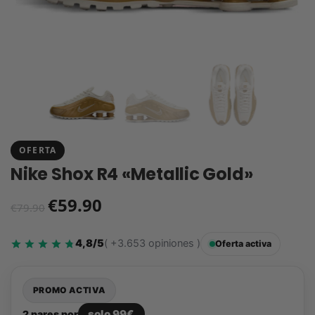
OFERTA
Nike Shox R4 «Metallic Gold»
€
59.90
€
79.90
4,8/5
( +3.653 opiniones )
Oferta activa
PROMO ACTIVA
solo 99€
2 pares por