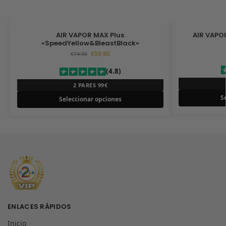
AIR VAPOR MAX Plus
AIR VAPOR
«SpeedYellow&BleastBlack»
€
59.90
€
74.90
(4.8)
2 PARES 99€
S
Seleccionar opciones
ENLACES RÁPIDOS
Inicio