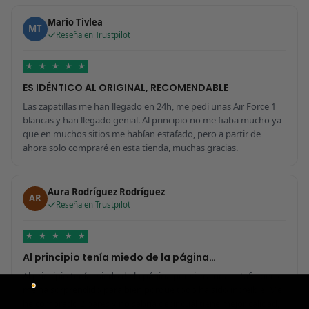
Mario Tivlea
MT
Reseña en Trustpilot
★
★
★
★
★
ES IDÉNTICO AL ORIGINAL, RECOMENDABLE
Las zapatillas me han llegado en 24h, me pedí unas Air Force 1
blancas y han llegado genial. Al principio no me fiaba mucho ya
que en muchos sitios me habían estafado, pero a partir de
ahora solo compraré en esta tienda, muchas gracias.
Aura Rodríguez Rodríguez
AR
Reseña en Trustpilot
★
★
★
★
★
Al principio tenía miedo de la página…
Al principio tenía miedo de la página por si era una estafa, pero
me ha sorprendido para bien porque todo ha sido increíble. Me
he comprado 2 pares y no sabría decir cuál tiene mejor calidad,