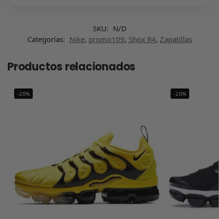
SKU:
N/D
Categorías:
Nike
,
promo109
,
Shox R4
,
Zapatillas
Productos relacionados
-20%
-20%