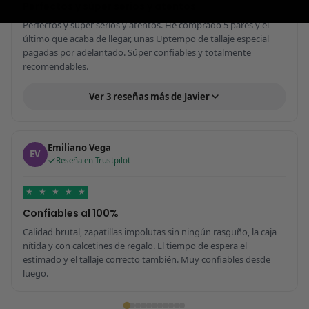
Perfectos y súper serios y atentos
Perfectos y súper serios y atentos. He comprado 5 pares y el
último que acaba de llegar, unas Uptempo de tallaje especial
pagadas por adelantado. Súper confiables y totalmente
recomendables.
Ver 3 reseñas más de Javier
Emiliano Vega
EV
Reseña en Trustpilot
★
★
★
★
★
Confiables al 100%
Calidad brutal, zapatillas impolutas sin ningún rasguño, la caja
nítida y con calcetines de regalo. El tiempo de espera el
estimado y el tallaje correcto también. Muy confiables desde
luego.