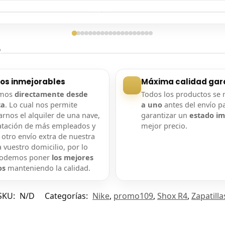
ga confirmada
Entrega confirmada
?
ios inmejorables
Máxima calidad gar
amos
directamente desde
Todos los productos se 
ca
. Lo cual nos permite
a uno
antes del envío p
rnos el alquiler de una nave,
garantizar un
estado i
atación de más empleados y
mejor precio.
 otro envío extra de nuestra
 vuestro domicilio, por lo
podemos poner
los mejores
os
manteniendo la calidad.
SKU:
N/D
Categorías:
Nike
,
promo109
,
Shox R4
,
Zapatilla