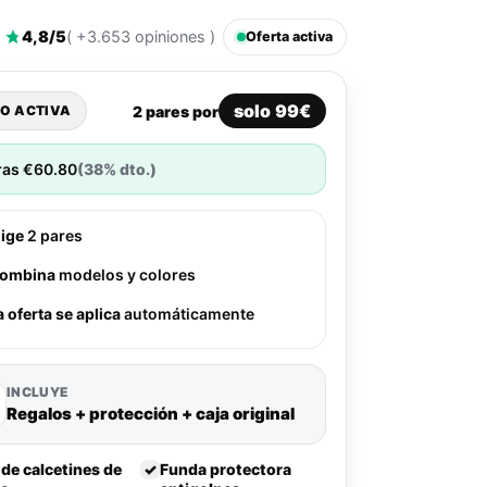
4,8/5
( +3.653 opiniones )
Oferta activa
solo 99€
2 pares por
O ACTIVA
ras
€
60.80
(38% dto.)
lige
2 pares
ombina
modelos y colores
a oferta se aplica
automáticamente
INCLUYE
Regalos + protección + caja original
 de calcetines de
✓
Funda protectora