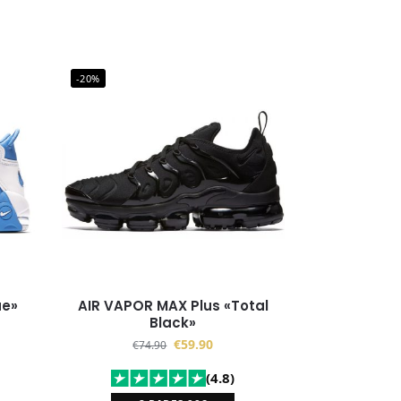
-20%
ue»
AIR VAPOR MAX Plus «Total
Black»
€
59.90
€
74.90
(4.8)