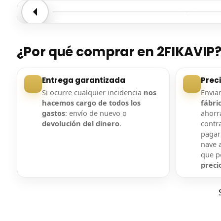
Entrega confirmada
Entre
¿Por qué comprar en 2FIKAVIP
Entrega garantizada
Prec
Si ocurre cualquier incidencia
nos
Envi
hacemos cargo de todos los
fábri
gastos
: envío de nuevo o
ahorra
devolución del dinero
.
contr
pagar
nave a
que 
preci