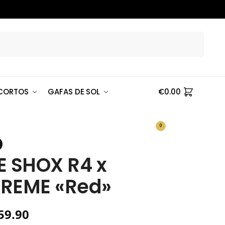
Buscar
CORTOS
GAFAS DE SOL
€
0.00
0
E SHOX R4 x
REME «Red»
59.90