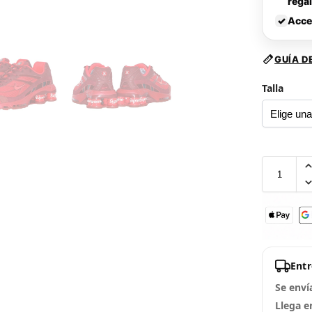
rega
✓
Acce
GUÍA D
Talla
Ent
Se enví
Llega e