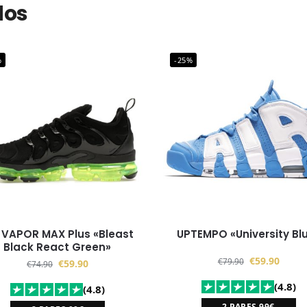
dos
%
-25%
 VAPOR MAX Plus «Bleast
UPTEMPO «University Bl
Black React Green»
€
59.90
€
79.90
€
59.90
€
74.90
(4.8)
(4.8)
2 PARES 99€