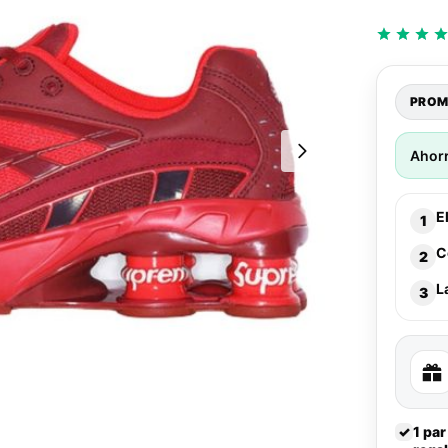
PROM
Ahor
E
1
C
2
L
3
✓
1 par