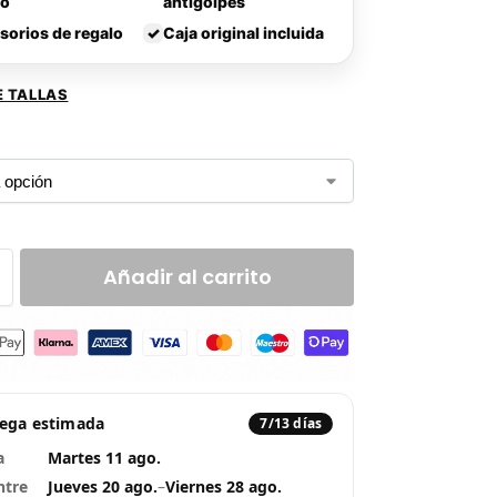
lo
antigolpes
sorios de regalo
✓
Caja original incluida
E TALLAS
Añadir al carrito
rega estimada
7/13 días
a
Martes 11 ago.
ntre
Jueves 20 ago.
–
Viernes 28 ago.