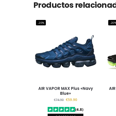
Productos relaciona
-20%
-20
AIR VAPOR MAX Plus «Navy
AIR
Blue»
€
59.90
€
74.90
(4.8)