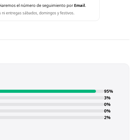
viaremos el número de seguimiento por
Email
.
s ni entregas sábados, domingos y festivos.
95%
3%
0%
0%
2%