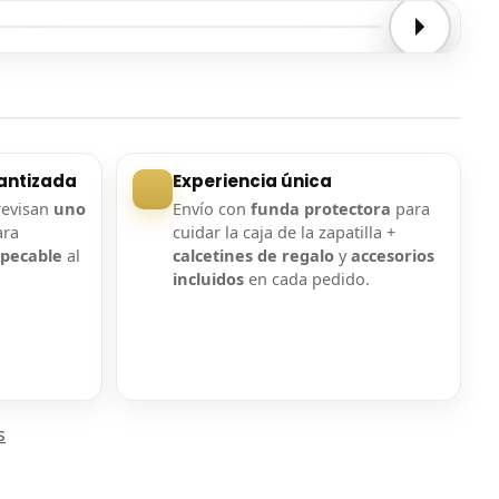
Entrega confirmada
Entrega confirmada
antizada
Experiencia única
revisan
uno
Envío con
funda protectora
para
ara
cuidar la caja de la zapatilla +
mpecable
al
calcetines de regalo
y
accesorios
incluidos
en cada pedido.
s