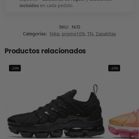
incluidos
en cada pedido.
SKU:
N/D
Categorías:
Nike
,
promo109
,
TN
,
Zapatillas
Productos relacionados
-20%
-20%