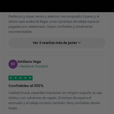
★
★
★
★
★
Perfectos y súper serios y atentos
Perfectos y súper serios y atentos. He comprado 5 pares y el
último que acaba de llegar, unas Uptempo de tallaje especial
pagadas por adelantado. Súper confiables y totalmente
recomendables.
Ver 3 reseñas más de Javier
Emiliano Vega
EV
Reseña en Trustpilot
★
★
★
★
★
Confiables al 100%
Calidad brutal, zapatillas impolutas sin ningún rasguño, la caja
nítida y con calcetines de regalo. El tiempo de espera el
estimado y el tallaje correcto también. Muy confiables desde
luego.