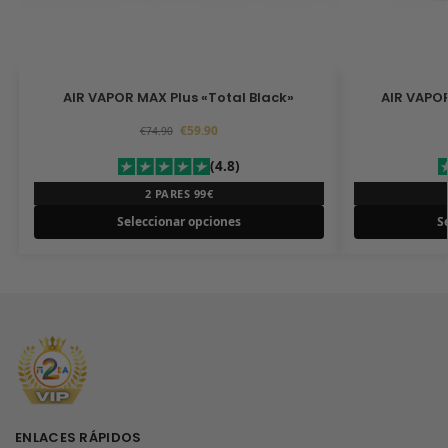
AIR VAPOR MAX Plus «Total Black»
AIR VAPOR
€
59.90
€
74.90
(4.8)
2 PARES 99€
Seleccionar opciones
S
ENLACES RÁPIDOS