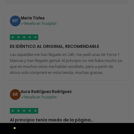
Mario Tivlea
MT
Reseña en Trustpilot
★
★
★
★
★
ES IDÉNTICO AL ORIGINAL, RECOMENDABLE
Las zapatillas me han llegado en 24h, me pedí unas Air Force 1
blancas y han llegado genial. Al principio no me fiaba mucho ya
que en muchos sitios me habían estafado, pero a partir de
ahora solo compraré en esta tienda, muchas gracias.
Aura Rodríguez Rodríguez
AR
Reseña en Trustpilot
★
★
★
★
★
Al principio tenía miedo de la página…
Al principio tenía miedo de la página por si era una estafa, pero
me ha sorprendido para bien porque todo ha sido increíble. Me