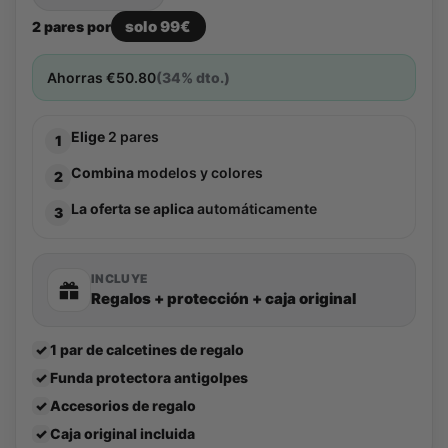
solo 99€
2 pares por
Ahorras
€
50.80
(34% dto.)
Elige
2 pares
1
Combina
modelos y colores
2
La oferta se aplica
automáticamente
3
INCLUYE
Regalos + protección + caja original
✓
1 par de calcetines de regalo
✓
Funda protectora antigolpes
✓
Accesorios de regalo
✓
Caja original incluida