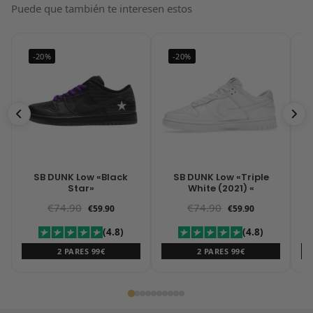
Puede que también te interesen estos
-20%
-20%
SB DUNK Low «Black
SB DUNK Low «Triple
Star»
White (2021) «
€
74.90
€
74.90
€
59.90
€
59.90
(4.8)
(4.8)
2 PARES 99€
2 PARES 99€