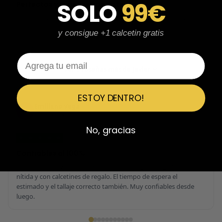
SOLO
99€
Perfectos y súper serios y atentos
Perfectos y súper serios y atentos. He comprado 5 pares y el
último que acaba de llegar, unas Uptempo de tallaje especial
y consigue +1 calcetin gratis
pagadas por adelantado. Súper confiables y totalmente
recomendables.
Email
Ver 3 reseñas más de Javier
ESTOY DENTRO!
Emiliano Vega
EV
Reseña en Trustpilot
No, gracias
★
★
★
★
★
Confiables al 100%
Calidad brutal, zapatillas impolutas sin ningún rasguño, la caja
nítida y con calcetines de regalo. El tiempo de espera el
estimado y el tallaje correcto también. Muy confiables desde
luego.