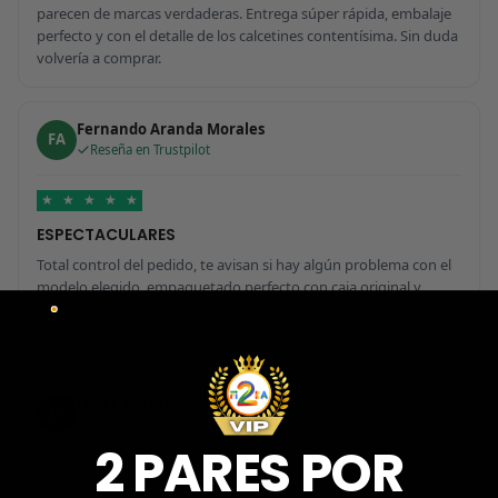
parecen de marcas verdaderas. Entrega súper rápida, embalaje
perfecto y con el detalle de los calcetines contentísima. Sin duda
volvería a comprar.
Fernando Aranda Morales
FA
Reseña en Trustpilot
★
★
★
★
★
ESPECTACULARES
Total control del pedido, te avisan si hay algún problema con el
modelo elegido, empaquetado perfecto con caja original y
embolsado, zapas de altísima calidad y acabados top. Air Max y
Travis Scott espectaculares. Recomendable 100%.
Javier Victorio
JV
Reseña en Trustpilot
2 PARES POR
★
★
★
★
★