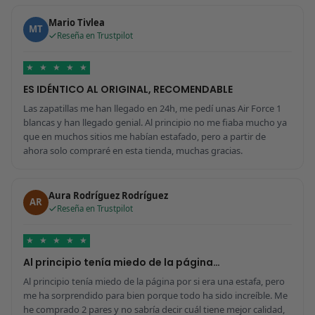
Mario Tivlea
MT
Reseña en Trustpilot
★
★
★
★
★
ES IDÉNTICO AL ORIGINAL, RECOMENDABLE
Las zapatillas me han llegado en 24h, me pedí unas Air Force 1
blancas y han llegado genial. Al principio no me fiaba mucho ya
que en muchos sitios me habían estafado, pero a partir de
ahora solo compraré en esta tienda, muchas gracias.
Aura Rodríguez Rodríguez
AR
Reseña en Trustpilot
★
★
★
★
★
Al principio tenía miedo de la página…
Al principio tenía miedo de la página por si era una estafa, pero
me ha sorprendido para bien porque todo ha sido increíble. Me
he comprado 2 pares y no sabría decir cuál tiene mejor calidad,