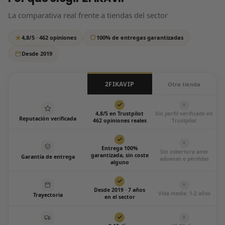
respondemos siempre, sin excepción.
La comparativa real frente a tiendas del sector
Escríbenos por WhatsApp
4,8/5 · 462 opiniones
100% de entregas garantizadas
Todos los días de 12:00 a 20:00
Desde 2019
2FIKAVIP
Otra tienda
4,8/5 en Trustpilot
Sin perfil verificado en
Reputación verificada
462 opiniones reales
Trustpilot
Entrega 100%
Sin cobertura ante
garantizada, sin coste
Garantía de entrega
aduanas o pérdidas
alguno
Desde 2019 · 7 años
Vida media: 1-2 años
Trayectoria
en el sector