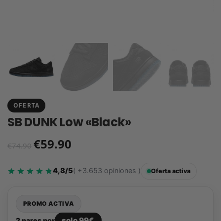
OFERTA
SB DUNK Low «Black»
€
59.90
€
74.90
4,8/5
( +3.653 opiniones )
Oferta activa
PROMO ACTIVA
solo 99€
2 pares por