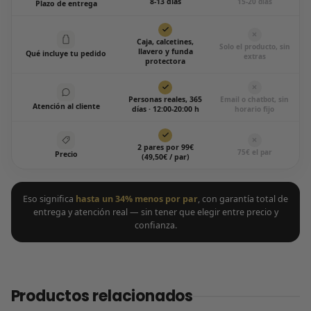
8-13 días
15-20 días
Plazo de entrega
Caja, calcetines,
Solo el producto, sin
llavero y funda
Qué incluye tu pedido
extras
protectora
Personas reales, 365
Email o chatbot, sin
Atención al cliente
días · 12:00-20:00 h
horario fijo
2 pares por 99€
75€ el par
Precio
(49,50€ / par)
Eso significa
hasta un 34% menos por par
, con garantía total de
entrega y atención real — sin tener que elegir entre precio y
confianza.
Productos relacionados