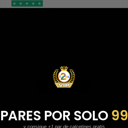
★
★
★
★
★
Confiables al 100%
Calidad brutal, zapatillas impolutas sin ningún
rasguño, la caja nítida y con calcetines de regalo. El
tiempo de espera el estimado y el tallaje correcto
también. Muy confiables desde luego.
Ver más reseñas
 PARES POR SOLO
9
 Datos personales parcialmente ocultados por privacida
y consigue +1 par de calcetines gratis