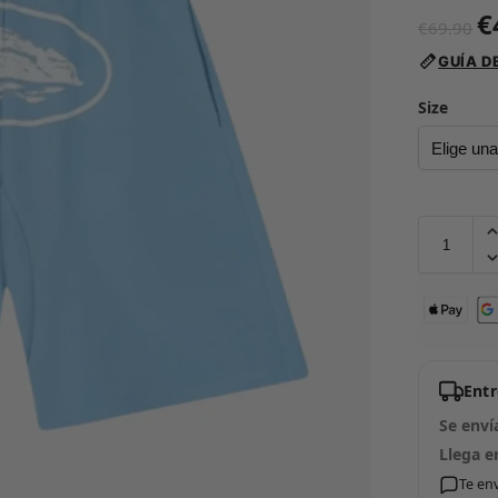
€
€
69.90
GUÍA D
Size
Ent
Se enví
Llega e
Te en