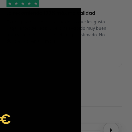
★
★
★
★
★
Lo recomiendo 100% máxima calidad
Es una página fiable… no soy de las que les gusta
pagar antes de recibir, pero he recibido muy buen
trato y me han llegado en el tiempo estimado. No
dudo en volver a comprar.
9€
d.