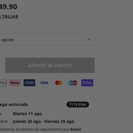
49.90
E TALLAS
Añadir al carrito
rega estimada
7/13 días
a
Martes 11 ago.
ntre
Jueves 20 ago.
–
Viernes 28 ago.
viaremos el número de seguimiento por
Email
.