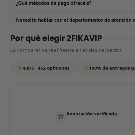
¿Qué métodos de pago ofrecéis?
cada caja con una funda especial para que llegue perfecta
Todos nuestros pagos se procesan a través de Stripe, la pa
Necesito hablar con el departamento de atención a
Google Pay, Bizum, Klarna, Amazon Pay y más. Al pulsar 
pago, así que tu compra está 100% protegida.
Escríbenos por WhatsApp contándonos en qué podemos ayu
Por qué elegir 2FIKAVIP
si tardamos un poco más de lo habitual, tranquilo: resp
La comparativa real frente a tiendas del sector
Escríbenos por WhatsApp
4,8/5 · 462 opiniones
100% de entregas g
Todos los días de 12:00 a 20:00
Reputación verificada