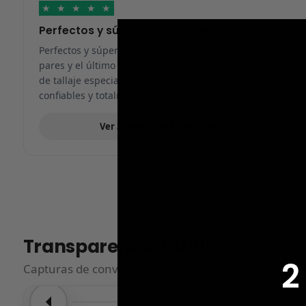
★
★
★
★
★
Perfectos y súper serios y atentos
Perfectos y súper serios y atentos. He comprado 5
pares y el último que acaba de llegar, unas Uptempo
de tallaje especial pagadas por adelantado. Súper
confiables y totalmente recomendables.
Ver 3 reseñas más de Javier
Transparencia total
2
Capturas de conversaciones confirmando la entrega.