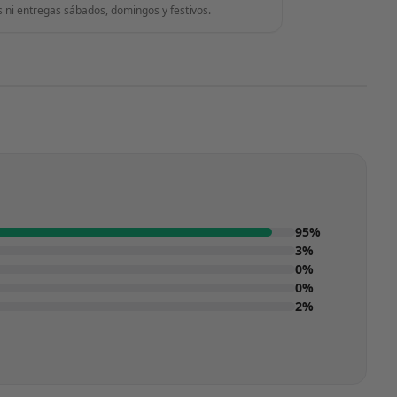
s ni entregas sábados, domingos y festivos.
95%
3%
0%
0%
2%