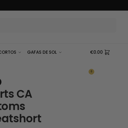
Buscar
CORTOS
GAFAS DE SOL
€
0.00
0
rts CA
toms
atshort