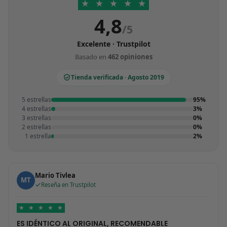
★
★
★
★
★
4,8
/5
Excelente · Trustpilot
Basado en
462 opiniones
Tienda verificada · Agosto 2019
5 estrellas
95%
4 estrellas
3%
3 estrellas
0%
2 estrellas
0%
1 estrella
2%
Mario Tivlea
MT
Reseña en Trustpilot
★
★
★
★
★
ES IDÉNTICO AL ORIGINAL, RECOMENDABLE