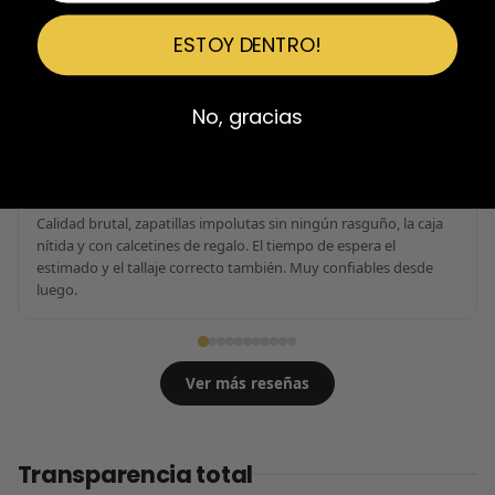
Ver 3 reseñas más de Javier
ESTOY DENTRO!
Emiliano Vega
EV
Reseña en Trustpilot
No, gracias
★
★
★
★
★
Confiables al 100%
Calidad brutal, zapatillas impolutas sin ningún rasguño, la caja
nítida y con calcetines de regalo. El tiempo de espera el
estimado y el tallaje correcto también. Muy confiables desde
luego.
Ver más reseñas
Transparencia total