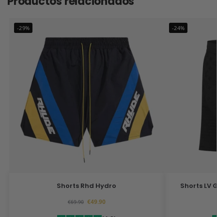
Productos relacionados
-29%
-24%
Shorts Rhd Hydro
Shorts LV 
€
49.90
€
69.90