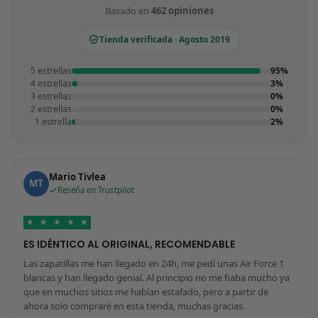
Basado en
462 opiniones
Tienda verificada · Agosto 2019
5 estrellas
95%
4 estrellas
3%
3 estrellas
0%
2 estrellas
0%
1 estrella
2%
Mario Tivlea
MT
Reseña en Trustpilot
★
★
★
★
★
ES IDÉNTICO AL ORIGINAL, RECOMENDABLE
Las zapatillas me han llegado en 24h, me pedí unas Air Force 1
blancas y han llegado genial. Al principio no me fiaba mucho ya
que en muchos sitios me habían estafado, pero a partir de
ahora solo compraré en esta tienda, muchas gracias.