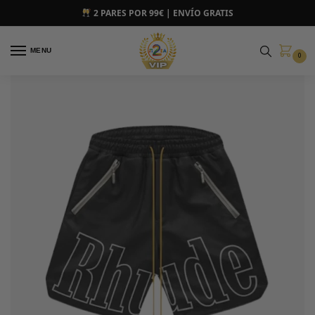
2 PARES POR 99€ | ENVÍO GRATIS
MENU
0