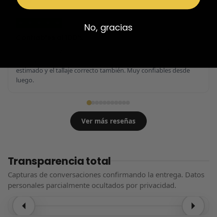
Reseña en Trustpilot
★
★
★
★
★
No, gracias
Confiables al 100%
Calidad brutal, zapatillas impolutas sin ningún rasguño, la caja
nítida y con calcetines de regalo. El tiempo de espera el
estimado y el tallaje correcto también. Muy confiables desde
luego.
Ver más reseñas
Transparencia total
Capturas de conversaciones confirmando la entrega. Datos
personales parcialmente ocultados por privacidad.