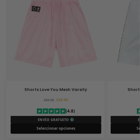
Shorts Love You Mesh Varsity
Short
€
49.90
€
69.90
(4.8)
ENVÍO GRATUITO
Seleccionar opciones
S