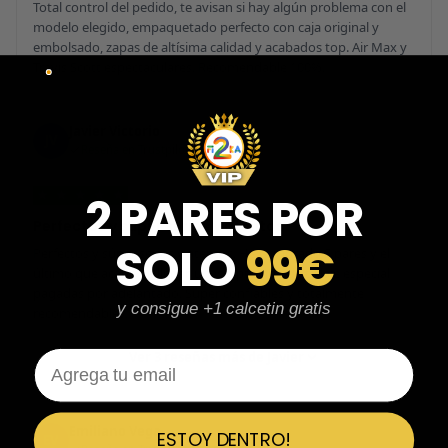
Total control del pedido, te avisan si hay algún problema con el
modelo elegido, empaquetado perfecto con caja original y
embolsado, zapas de altísima calidad y acabados top. Air Max y
Travis Scott espectaculares. Recomendable 100%.
Javier Victorio
JV
Reseña en Trustpilot
★
★
★
★
★
2 PARES POR
Perfectos y súper serios y atentos
SOLO
99€
Perfectos y súper serios y atentos. He comprado 5 pares y el
último que acaba de llegar, unas Uptempo de tallaje especial
pagadas por adelantado. Súper confiables y totalmente
y consigue +1 calcetin gratis
recomendables.
Email
Ver 3 reseñas más de Javier
Emiliano Vega
ESTOY DENTRO!
EV