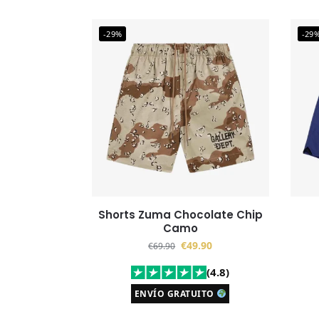
-29%
-29
Shorts Zuma Chocolate Chip
Camo
€
49.90
€
69.90
(4.8)
ENVÍO GRATUITO