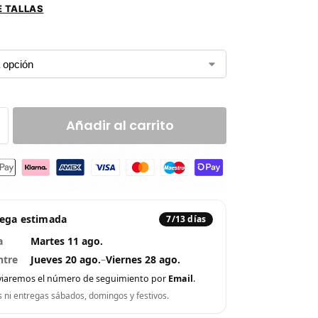
E TALLAS
Añadir al carrito
rega estimada
7/13 días
a
Martes 11 ago.
ntre
Jueves 20 ago.
–
Viernes 28 ago.
viaremos el número de seguimiento por
Email
.
s ni entregas sábados, domingos y festivos.