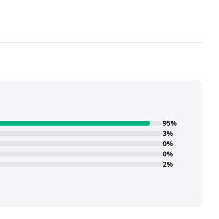
95%
3%
0%
0%
2%