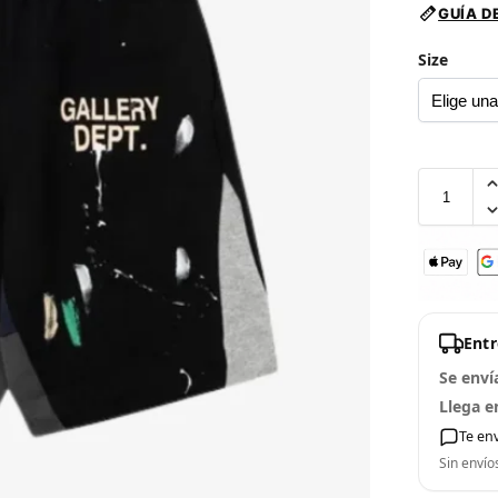
GUÍA D
Size
Ent
Se enví
Llega e
Te en
Sin envío