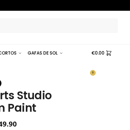
Buscar
CORTOS
GAFAS DE SOL
€
0.00
0
rts Studio
 Paint
49.90