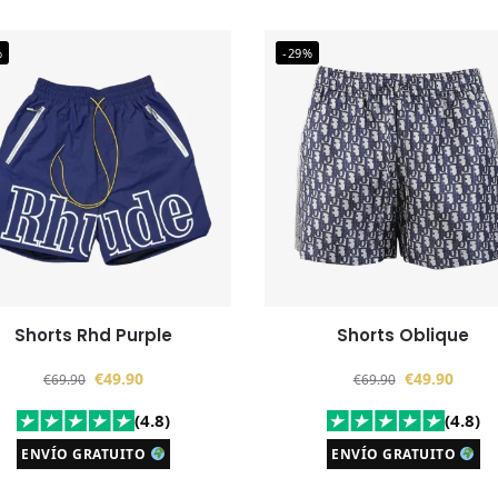
%
-29%
Shorts Rhd Purple
Shorts Oblique
€
49.90
€
49.90
€
69.90
€
69.90
(4.8)
(4.8)
ENVÍO GRATUITO
ENVÍO GRATUITO