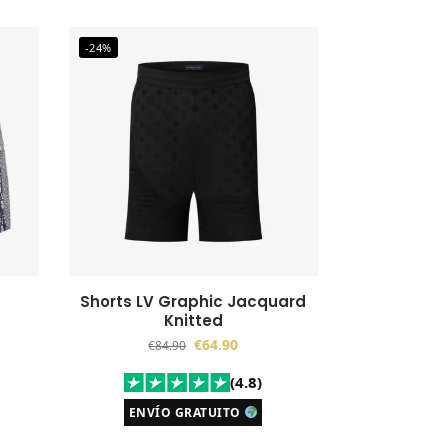
-24%
Shorts LV Graphic Jacquard
Knitted
€
64.90
€
84.90
(4.8)
ENVÍO GRATUITO