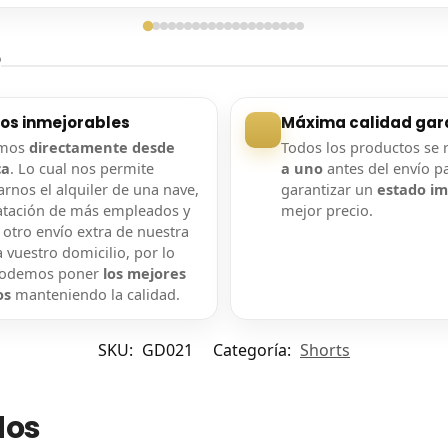
ga confirmada
Entrega confirmada
?
ios inmejorables
Máxima calidad gar
amos
directamente desde
Todos los productos se 
ca
. Lo cual nos permite
a uno
antes del envío p
rnos el alquiler de una nave,
garantizar un
estado i
atación de más empleados y
mejor precio.
 otro envío extra de nuestra
 vuestro domicilio, por lo
podemos poner
los mejores
os
manteniendo la calidad.
SKU:
GD021
Categoría:
Shorts
dos