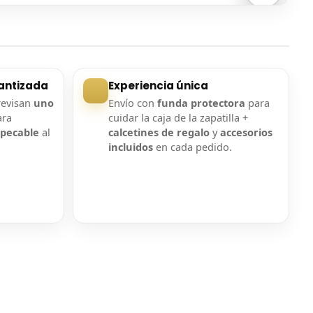
Entrega confirmada
Entrega confirmada
antizada
Experiencia única
revisan
uno
Envío con
funda protectora
para
ara
cuidar la caja de la zapatilla +
mpecable
al
calcetines de regalo
y
accesorios
incluidos
en cada pedido.