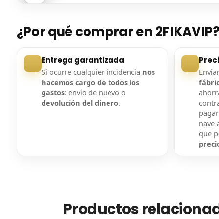
Entrega confirmada
Entre
¿Por qué comprar en 2FIKAVIP
Entrega garantizada
Prec
Si ocurre cualquier incidencia
nos
Envi
hacemos cargo de todos los
fábri
gastos
: envío de nuevo o
ahorra
devolución del dinero
.
contr
pagar
nave a
que 
preci
Productos relaciona