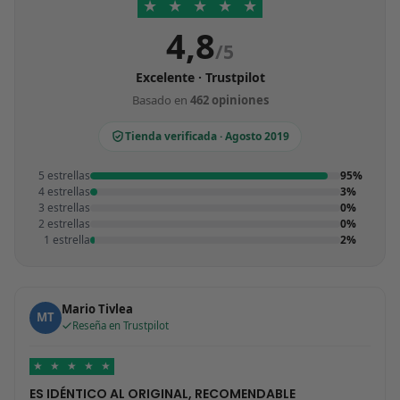
★
★
★
★
★
4,8
/5
Excelente · Trustpilot
Basado en
462 opiniones
Tienda verificada · Agosto 2019
5 estrellas
95%
4 estrellas
3%
3 estrellas
0%
2 estrellas
0%
1 estrella
2%
Mario Tivlea
MT
Reseña en Trustpilot
★
★
★
★
★
ES IDÉNTICO AL ORIGINAL, RECOMENDABLE