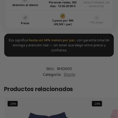
Personas reales, 365
Email o chatbot, sin
Atención al cliente
días · 12:00-20:00 h
horario fijo
2 pares por 99€
75€ el par
Precio
(49,50€ / par)
Eso significa
hasta un 34% menos por par
, con garantía total de
entrega y atención real — sin tener que elegir entre precio y
confianza.
SKU:
RHD005
Categoría:
Shorts
Productos relacionados
-29%
-29%