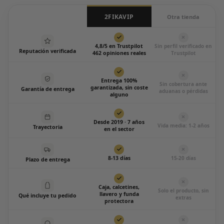
2FIKAVIP
Otra tienda
4,8/5 en Trustpilot
Sin perfil verificado en
Reputación verificada
462 opiniones reales
Trustpilot
Entrega 100%
Sin cobertura ante
garantizada, sin coste
Garantía de entrega
aduanas o pérdidas
alguno
Desde 2019 · 7 años
Vida media: 1-2 años
Trayectoria
en el sector
8-13 días
15-20 días
Plazo de entrega
Caja, calcetines,
Solo el producto, sin
llavero y funda
Qué incluye tu pedido
extras
protectora