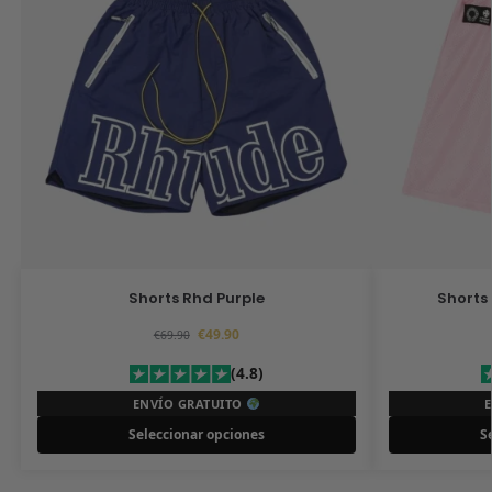
Shorts Rhd Purple
Shorts
€
49.90
€
69.90
(4.8)
ENVÍO GRATUITO
Seleccionar opciones
S