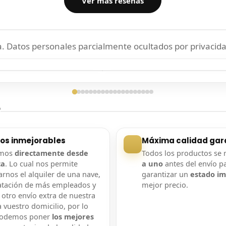
Ver más reseñas
 Datos personales parcialmente ocultados por privacida
ga confirmada
Entrega confirmada
?
ios inmejorables
Máxima calidad gar
amos
directamente desde
Todos los productos se 
ca
. Lo cual nos permite
a uno
antes del envío p
rnos el alquiler de una nave,
garantizar un
estado i
atación de más empleados y
mejor precio.
 otro envío extra de nuestra
 vuestro domicilio, por lo
podemos poner
los mejores