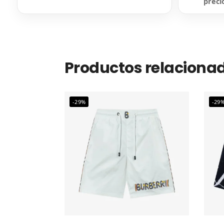
preci
Productos relaciona
-29%
-29