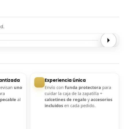
d.
Entrega confirmada
Entrega confirmada
antizada
Experiencia única
revisan
uno
Envío con
funda protectora
para
ara
cuidar la caja de la zapatilla +
mpecable
al
calcetines de regalo
y
accesorios
incluidos
en cada pedido.