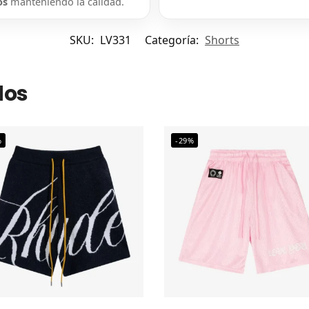
os
manteniendo la calidad.
SKU:
LV331
Categoría:
Shorts
dos
%
-29%