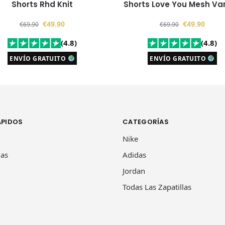
Shorts Rhd Knit
Shorts Love You Mesh Var
€
49.90
€
49.90
€
69.90
€
69.90
(4.8)
(4.8)
ENVÍO GRATUITO
ENVÍO GRATUITO
ÁPIDOS
CATEGORÍAS
Nike
las
Adidas
Jordan
Todas Las Zapatillas