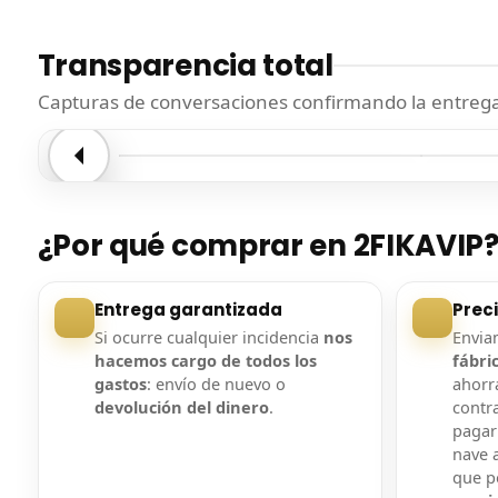
Transparencia total
Capturas de conversaciones confirmando la entrega.
Entrega confirmada
Entre
¿Por qué comprar en 2FIKAVIP
Entrega garantizada
Prec
Si ocurre cualquier incidencia
nos
Envi
hacemos cargo de todos los
fábri
gastos
: envío de nuevo o
ahorra
devolución del dinero
.
contr
pagar
nave a
que 