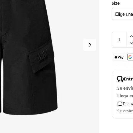
Size
Ent
Se enví
Llega e
Te en
Sin envío