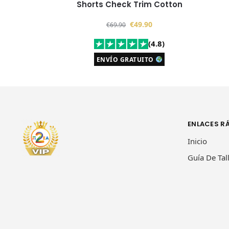
Shorts Check Trim Cotton
€
49.90
€
69.90
(4.8)
ENVÍO GRATUITO
ENLACES R
Inicio
Guía De Tal