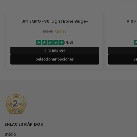
UPTEMPO «96′ Light Bone Beige»
AIR 
€
59.90
€
79.90
(4.8)
2 PARES 99€
Seleccionar opciones
S
ENLACES RÁPIDOS
Inicio