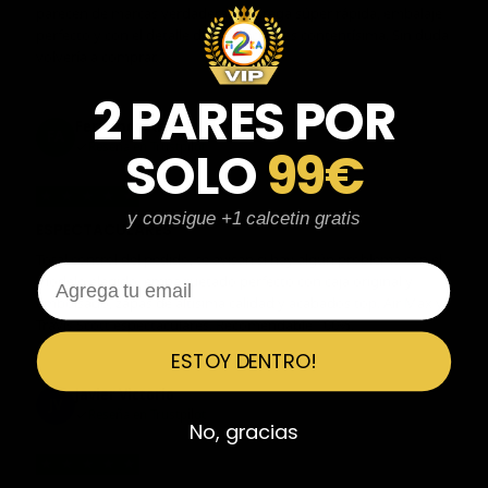
parecen de marcas verdaderas. Entrega súper rápida, embalaje
perfecto y con el detalle de los calcetines contentísima. Sin duda
volvería a comprar.
2 PARES POR
Fernando Aranda Morales
FA
Reseña en Trustpilot
SOLO
99€
★
★
★
★
★
y consigue +1 calcetin gratis
ESPECTACULARES
Total control del pedido, te avisan si hay algún problema con el
Email
modelo elegido, empaquetado perfecto con caja original y
embolsado, zapas de altísima calidad y acabados top. Air Max y
Travis Scott espectaculares. Recomendable 100%.
ESTOY DENTRO!
Javier Victorio
JV
Reseña en Trustpilot
No, gracias
★
★
★
★
★