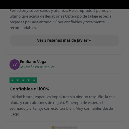
Perfectos y súper serios y atentos
Perfectos y súper serios y atentos. He comprado 5 pares y el
último que acaba de llegar, unas Uptempo de tallaje especial
pagadas por adelantado. Súper confiables y totalmente
recomendables.
Ver 3 reseñas más de Javier
Emiliano Vega
EV
Reseña en Trustpilot
★
★
★
★
★
Confiables al 100%
Calidad brutal, zapatillas impolutas sin ningún rasguño, la caja
nítida y con calcetines de regalo. El tiempo de espera el
estimado y el tallaje correcto también. Muy confiables desde
luego.