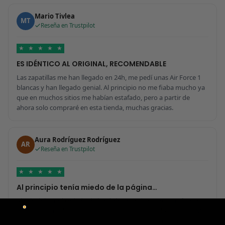
Mario Tivlea
MT
Reseña en Trustpilot
★
★
★
★
★
ES IDÉNTICO AL ORIGINAL, RECOMENDABLE
Las zapatillas me han llegado en 24h, me pedí unas Air Force 1
blancas y han llegado genial. Al principio no me fiaba mucho ya
que en muchos sitios me habían estafado, pero a partir de
ahora solo compraré en esta tienda, muchas gracias.
Aura Rodríguez Rodríguez
AR
Reseña en Trustpilot
★
★
★
★
★
Al principio tenía miedo de la página…
Al principio tenía miedo de la página por si era una estafa, pero
me ha sorprendido para bien porque todo ha sido increíble. Me
he comprado 2 pares y no sabría decir cuál tiene mejor calidad,