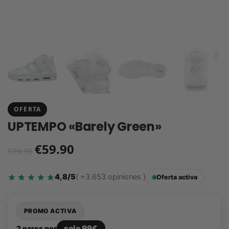
OFERTA
UPTEMPO «Barely Green»
€
59.90
€
79.90
4,8/5
( +3.653 opiniones )
Oferta activa
PROMO ACTIVA
solo 99€
2 pares por