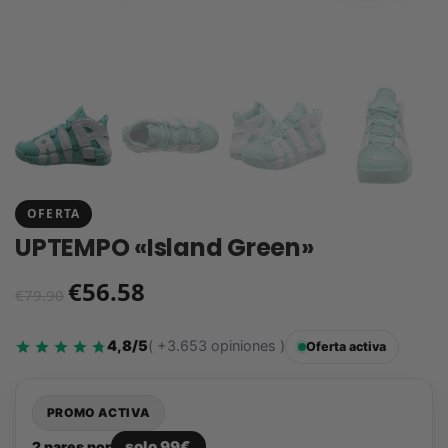
OFERTA
UPTEMPO «Island Green»
€
56.58
€
79.90
4,8/5
( +3.653 opiniones )
Oferta activa
PROMO ACTIVA
solo 99€
2 pares por