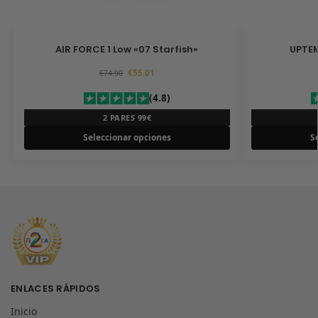
AIR FORCE 1 Low «07 Starfish»
UPTEM
€
55.01
€
74.90
(4.8)
2 PARES 99€
Seleccionar opciones
S
ENLACES RÁPIDOS
Inicio