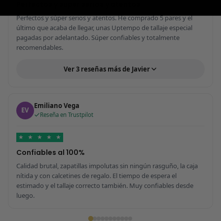
Perfectos y súper serios y atentos
Perfectos y súper serios y atentos. He comprado 5 pares y el
último que acaba de llegar, unas Uptempo de tallaje especial
pagadas por adelantado. Súper confiables y totalmente
recomendables.
Ver 3 reseñas más de Javier
Emiliano Vega
EV
Reseña en Trustpilot
★
★
★
★
★
Confiables al 100%
Calidad brutal, zapatillas impolutas sin ningún rasguño, la caja
nítida y con calcetines de regalo. El tiempo de espera el
estimado y el tallaje correcto también. Muy confiables desde
luego.