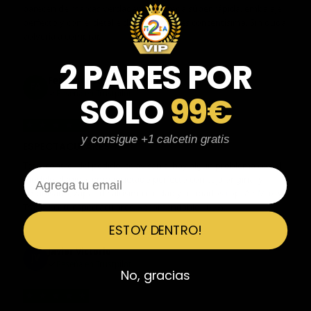
parecen de marcas verdaderas. Entrega súper rápida, embalaje
perfecto y con el detalle de los calcetines contentísima. Sin duda
volvería a comprar.
2 PARES POR
Fernando Aranda Morales
FA
Reseña en Trustpilot
SOLO
99€
★
★
★
★
★
y consigue +1 calcetin gratis
ESPECTACULARES
Total control del pedido, te avisan si hay algún problema con el
Email
modelo elegido, empaquetado perfecto con caja original y
embolsado, zapas de altísima calidad y acabados top. Air Max y
Travis Scott espectaculares. Recomendable 100%.
ESTOY DENTRO!
Javier Victorio
JV
Reseña en Trustpilot
No, gracias
★
★
★
★
★