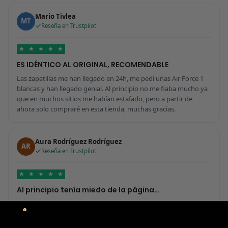
Mario Tivlea
MT
Reseña en Trustpilot
★
★
★
★
★
ES IDÉNTICO AL ORIGINAL, RECOMENDABLE
Las zapatillas me han llegado en 24h, me pedí unas Air Force 1
blancas y han llegado genial. Al principio no me fiaba mucho ya
que en muchos sitios me habían estafado, pero a partir de
ahora solo compraré en esta tienda, muchas gracias.
Aura Rodríguez Rodríguez
AR
Reseña en Trustpilot
★
★
★
★
★
Al principio tenía miedo de la página…
Al principio tenía miedo de la página por si era una estafa, pero
me ha sorprendido para bien porque todo ha sido increíble. Me
he comprado 2 pares y no sabría decir cuál tiene mejor calidad,