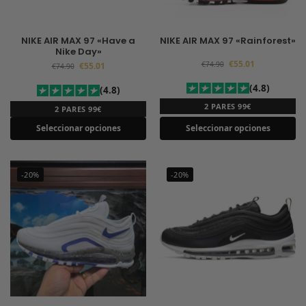
NIKE AIR MAX 97 «Have a
NIKE AIR MAX 97 «Rainforest»
Nike Day»
€
55.01
€
74.90
€
55.01
€
74.90
(4.8)
(4.8)
2 PARES 99€
2 PARES 99€
Seleccionar opciones
Seleccionar opciones
-20%
-20%