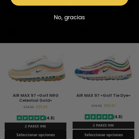
2 PARES 99€
2 PARES 99€
Seleccionar opciones
Seleccionar opciones
No, gracias
-20%
-20%
AIR MAX 97 «Golf NRG
AIR MAX 97 «Golf Tie Dye»
Celestial Gold»
€
55.01
€
74.90
€
55.01
€
74.90
(4.8)
(4.8)
2 PARES 99€
2 PARES 99€
Seleccionar opciones
Seleccionar opciones