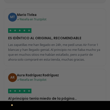
Mario Tivlea
MT
Reseña en Trustpilot
★
★
★
★
★
ES IDÉNTICO AL ORIGINAL, RECOMENDABLE
Las zapatillas me han llegado en 24h, me pedí unas Air Force 1
blancas y han llegado genial. Al principio no me fiaba mucho ya
que en muchos sitios me habían estafado, pero a partir de
ahora solo compraré en esta tienda, muchas gracias.
Aura Rodríguez Rodríguez
AR
Reseña en Trustpilot
★
★
★
★
★
Al principio tenía miedo de la página…
Al principio tenía miedo de la página por si era una estafa, pero
me ha sorprendido para bien porque todo ha sido increíble. Me