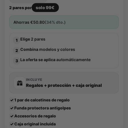
solo 99€
2 pares por
Ahorras
€
50.80
(34% dto.)
Elige
2 pares
1
Combina
modelos y colores
2
La oferta se aplica
automáticamente
3
INCLUYE
Regalos + protección + caja original
✓
1 par de calcetines de regalo
✓
Funda protectora antigolpes
✓
Accesorios de regalo
✓
Caja original incluida