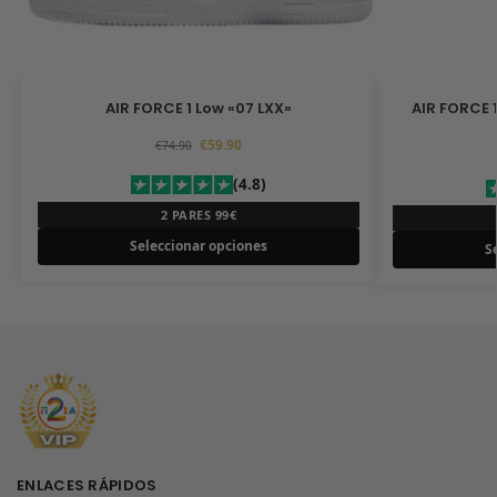
AIR FORCE 1 Low «07 LXX»
AIR FORCE 
€
59.90
€
74.90
(4.8)
2 PARES 99€
Seleccionar opciones
S
ENLACES RÁPIDOS