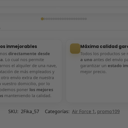
ga confirmada
Entrega confirmada
?
ios inmejorables
Máxima calidad gar
amos
directamente desde
Todos los productos se 
ca
. Lo cual nos permite
a uno
antes del envío p
rnos el alquiler de una nave,
garantizar un
estado i
atación de más empleados y
mejor precio.
 otro envío extra de nuestra
 vuestro domicilio, por lo
podemos poner
los mejores
os
manteniendo la calidad.
SKU:
2Fika_57
Categorías:
Air Force 1
,
promo109