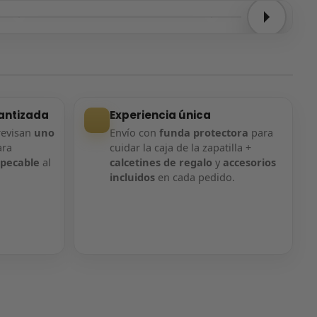
Entrega confirmada
Entrega confirmada
antizada
Experiencia única
revisan
uno
Envío con
funda protectora
para
ara
cuidar la caja de la zapatilla +
mpecable
al
calcetines de regalo
y
accesorios
incluidos
en cada pedido.