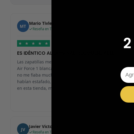
Mario Tivlea
MT
Reseña en Trustpilot
2
★
★
★
★
★
ES IDÉNTICO AL ORIGINAL, RECOMENDABLE
Las zapatillas me han llegado en 24h, me pedí unas
Air Force 1 blancas y han llegado genial. Al principio
Emai
no me fiaba mucho ya que en muchos sitios me
habían estafado, pero a partir de ahora solo compraré
en esta tienda, muchas gracias.
Javier Victorio
JV
Reseña en Trustpilot