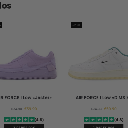
dos
%
-20%
IR FORCE 1 Low «Jester»
AIR FORCE 1 Low «D MS 
€
59.90
€
59.90
€
74.90
€
74.90
(4.8)
(4.8)
2 PARES 99€
2 PARES 99€