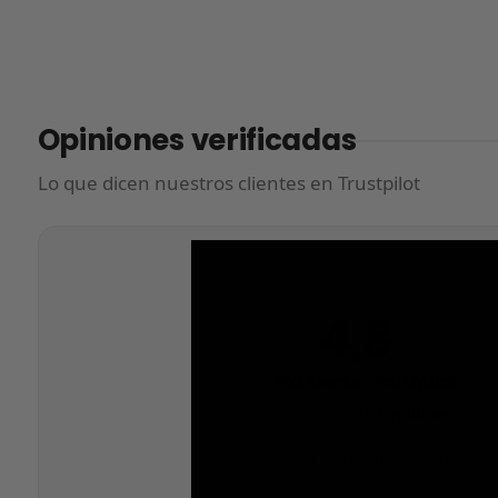
Opiniones verificadas
Lo que dicen nuestros clientes en Trustpilot
★
★
★
★
★
4,8
/5
Excelente · Trustpilot
Basado en
462 opiniones
Tienda verificada · Agosto 2019