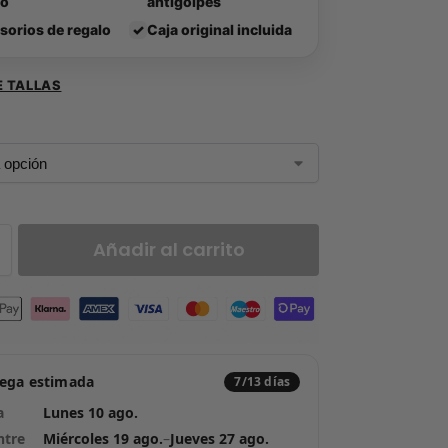
lo
antigolpes
sorios de regalo
✓
Caja original incluida
E TALLAS
Añadir al carrito
rega estimada
7/13 días
a
Lunes 10 ago.
ntre
Miércoles 19 ago.
–
Jueves 27 ago.