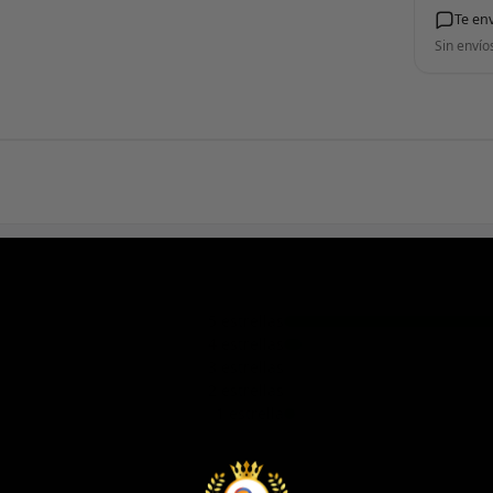
Te en
Sin envío
5 estrellas
4 estrellas
3 estrellas
2 estrellas
1 estrella