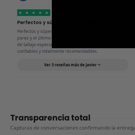
★
★
★
★
★
Perfectos y súper serios y atentos
Perfectos y súper serios y atentos. He comprado 5
pares y el último que acaba de llegar, unas Uptempo
de tallaje especial pagadas por adelantado. Súper
confiables y totalmente recomendables.
Ver 3 reseñas más de Javier
Transparencia total
Capturas de conversaciones confirmando la entrega.