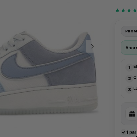
PROM
Ahor
E
1
C
2
L
3
✓
1 par