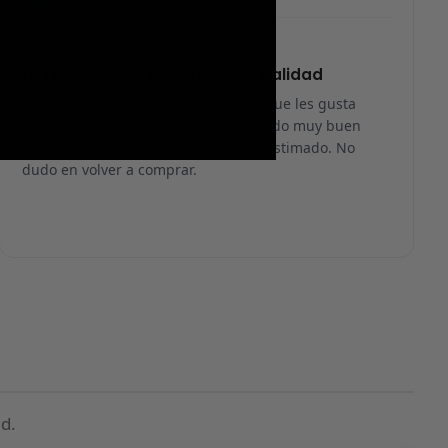
★
★
★
★
★
Lo recomiendo 100% máxima calidad
Es una página fiable… no soy de las que les gusta
pagar antes de recibir, pero he recibido muy buen
trato y me han llegado en el tiempo estimado. No
dudo en volver a comprar.
d.