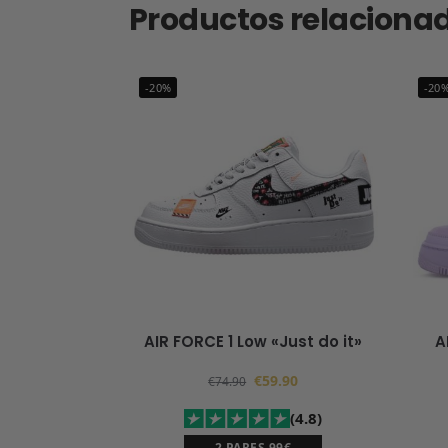
Productos relaciona
-20%
-20
AIR FORCE 1 Low «Just do it»
A
€
59.90
€
74.90
(4.8)
2 PARES 99€