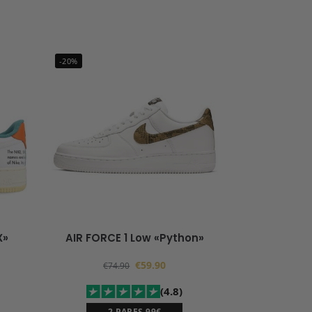
-20%
X»
AIR FORCE 1 Low «Python»
€
59.90
€
74.90
(4.8)
2 PARES 99€