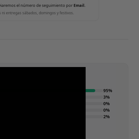
viaremos el número de seguimiento por
Email
.
s ni entregas sábados, domingos y festivos.
95%
3%
0%
0%
2%