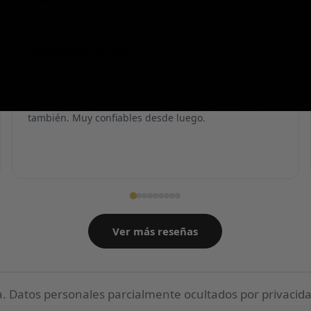
★
★
★
★
★
Confiables al 100%
Calidad brutal, zapatillas impolutas sin ningún
rasguño, la caja nítida y con calcetines de regalo. El
tiempo de espera el estimado y el tallaje correcto
también. Muy confiables desde luego.
Ver más reseñas
 Datos personales parcialmente ocultados por privacida