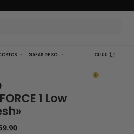
Buscar
CORTOS
GAFAS DE SOL
€
0.00
0
 FORCE 1 Low
esh»
59.90