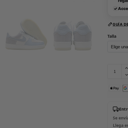
rega
✓
Acce
GUÍA D
Talla
Ent
Se enví
Llega e