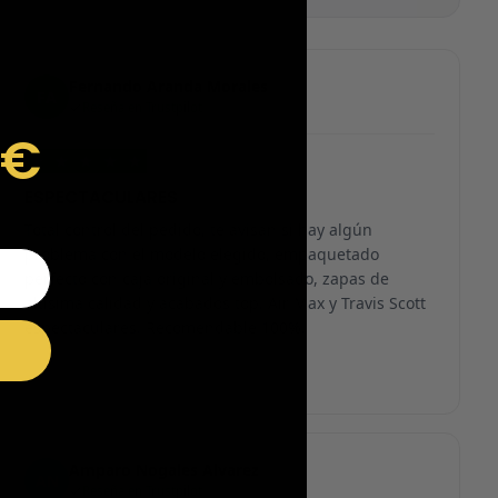
Fernando Aranda Morales
FA
Reseña en Trustpilot
9€
★
★
★
★
★
ESPECTACULARES
Total control del pedido, te avisan si hay algún
problema con el modelo elegido, empaquetado
perfecto con caja original y embolsado, zapas de
altísima calidad y acabados top. Air Max y Travis Scott
espectaculares. Recomendable 100%.
Amparo Nogales Alvarez
AN
Reseña en Trustpilot