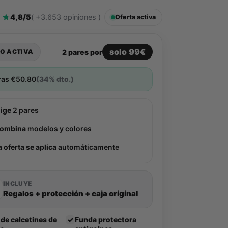
4,8/5
( +3.653 opiniones )
Oferta activa
solo 99€
2 pares por
O ACTIVA
ras
€
50.80
(34% dto.)
lige
2 pares
ombina
modelos y colores
a oferta se aplica
automáticamente
INCLUYE
Regalos + protección + caja original
 de calcetines de
✓
Funda protectora