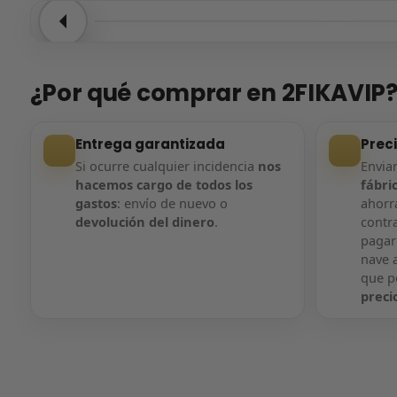
Entrega confirmada
Entre
¿Por qué comprar en 2FIKAVIP
Entrega garantizada
Prec
Si ocurre cualquier incidencia
nos
Envi
hacemos cargo de todos los
fábri
gastos
: envío de nuevo o
ahorra
devolución del dinero
.
contr
pagar
nave a
que 
preci