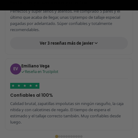
Perfectos y súper serios y atentos
Perfectos y súper serios y atentos. He comprado 5 pares y el
último que acaba de llegar, unas Uptempo de tallaje especial
pagadas por adelantado. Súper confiables y totalmente
recomendables.
Ver 3 reseñas más de Javier
Emiliano Vega
EV
Reseña en Trustpilot
★
★
★
★
★
Confiables al 100%
Calidad brutal, zapatillas impolutas sin ningún rasguño, la caja
nítida y con calcetines de regalo. El tiempo de espera el
estimado y el tallaje correcto también. Muy confiables desde
luego.