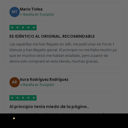
Mario Tivlea
MT
Reseña en Trustpilot
★
★
★
★
★
ES IDÉNTICO AL ORIGINAL, RECOMENDABLE
Las zapatillas me han llegado en 24h, me pedí unas Air Force 1
blancas y han llegado genial. Al principio no me fiaba mucho ya
que en muchos sitios me habían estafado, pero a partir de
ahora solo compraré en esta tienda, muchas gracias.
Aura Rodríguez Rodríguez
AR
Reseña en Trustpilot
★
★
★
★
★
Al principio tenía miedo de la página…
Al principio tenía miedo de la página por si era una estafa, pero
me ha sorprendido para bien porque todo ha sido increíble. Me
he comprado 2 pares y no sabría decir cuál tiene mejor calidad,