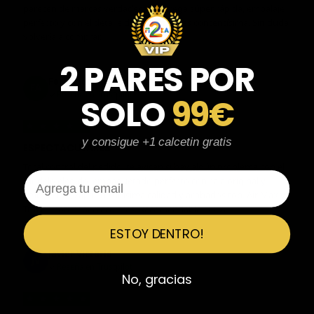
parecen de marcas verdaderas. Entrega súper rápida, embalaje
perfecto y con el detalle de los calcetines contentísima. Sin duda
volvería a comprar.
2 PARES POR
Fernando Aranda Morales
FA
Reseña en Trustpilot
SOLO
99€
★
★
★
★
★
y consigue +1 calcetin gratis
ESPECTACULARES
Total control del pedido, te avisan si hay algún problema con el
Email
modelo elegido, empaquetado perfecto con caja original y
embolsado, zapas de altísima calidad y acabados top. Air Max y
Travis Scott espectaculares. Recomendable 100%.
ESTOY DENTRO!
Javier Victorio
JV
Reseña en Trustpilot
No, gracias
★
★
★
★
★