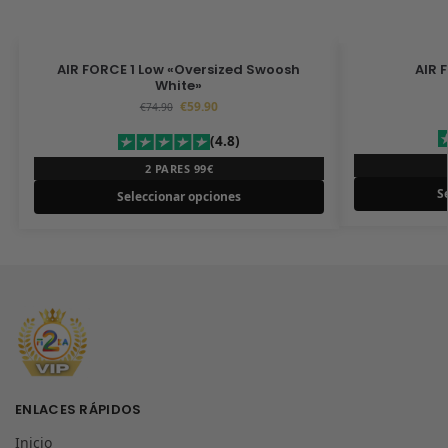
AIR FORCE 1 Low «Oversized Swoosh
AIR 
White»
€
59.90
€
74.90
(4.8)
2 PARES 99€
S
Seleccionar opciones
ENLACES RÁPIDOS
Inicio