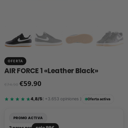
OFERTA
AIR FORCE 1 «Leather Black»
€
59.90
€
74.90
4,8/5
( +3.653 opiniones )
Oferta activa
PROMO ACTIVA
solo 99€
2 pares por