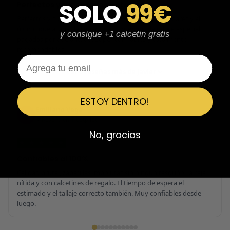
SOLO
99€
Perfectos y súper serios y atentos
Perfectos y súper serios y atentos. He comprado 5 pares y el
último que acaba de llegar, unas Uptempo de tallaje especial
y consigue +1 calcetin gratis
pagadas por adelantado. Súper confiables y totalmente
recomendables.
Email
Ver 3 reseñas más de Javier
ESTOY DENTRO!
Emiliano Vega
EV
Reseña en Trustpilot
No, gracias
★
★
★
★
★
Confiables al 100%
Calidad brutal, zapatillas impolutas sin ningún rasguño, la caja
nítida y con calcetines de regalo. El tiempo de espera el
estimado y el tallaje correcto también. Muy confiables desde
luego.