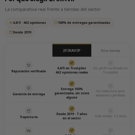
respondemos siempre, sin excepción.
La comparativa real frente a tiendas del sector
Escríbenos por WhatsApp
4,8/5 · 462 opiniones
100% de entregas garantizadas
Todos los días de 12:00 a 20:00
Desde 2019
2FIKAVIP
Otra tienda
4,8/5 en Trustpilot
Sin perfil verificado en
Reputación verificada
462 opiniones reales
Trustpilot
Entrega 100%
Sin cobertura ante
garantizada, sin coste
Garantía de entrega
aduanas o pérdidas
alguno
Desde 2019 · 7 años
Vida media: 1-2 años
Trayectoria
en el sector