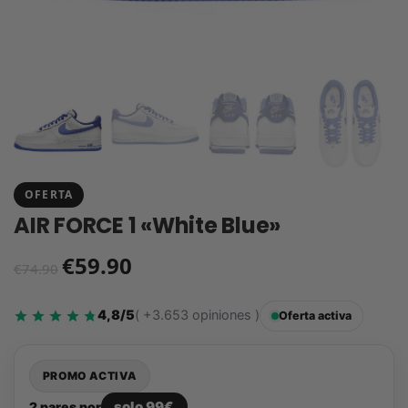
OFERTA
AIR FORCE 1 «White Blue»
€
59.90
€
74.90
4,8/5
( +3.653 opiniones )
Oferta activa
PROMO ACTIVA
solo 99€
2 pares por