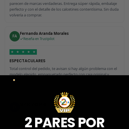
parecen de marcas verdaderas. Entrega súper rápida, embalaje
perfecto y con el detalle de los calcetines contentísima. Sin duda
volvería a comprar.
Fernando Aranda Morales
FA
Reseña en Trustpilot
★
★
★
★
★
ESPECTACULARES
Total control del pedido, te avisan si hay algún problema con el
modelo elegido, empaquetado perfecto con caja original y
embolsado, zapas de altísima calidad y acabados top. Air Max y
Travis Scott espectaculares. Recomendable 100%.
Javier Victorio
JV
Reseña en Trustpilot
2 PARES POR
★
★
★
★
★