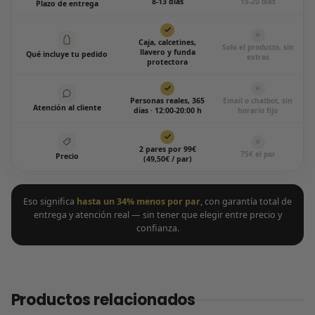
8-13 días
15-20 días
Plazo de entrega
Caja, calcetines,
Solo el producto, sin
llavero y funda
Qué incluye tu pedido
extras
protectora
Personas reales, 365
Email o chatbot, sin
Atención al cliente
días · 12:00-20:00 h
horario fijo
2 pares por 99€
75€ el par
Precio
(49,50€ / par)
Eso significa
hasta un 34% menos por par
, con garantía total de
entrega y atención real — sin tener que elegir entre precio y
confianza.
Productos relacionados