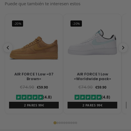
Puede que también te interesen estos
-20%
-20%
AIR FORCE 1 Low «07
AIR FORCE 1 Low
N
Brown»
«Worldwide pack»
€
74.90
€
74.90
€
59.90
€
59.90
(4.8)
(4.8)
2 PARES 99€
2 PARES 99€