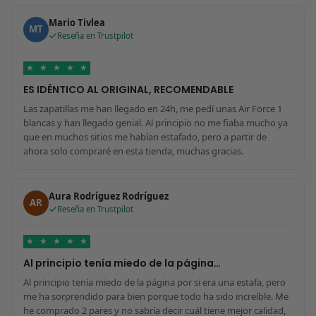
Mario Tivlea
MT
Reseña en Trustpilot
★
★
★
★
★
ES IDÉNTICO AL ORIGINAL, RECOMENDABLE
Las zapatillas me han llegado en 24h, me pedí unas Air Force 1
blancas y han llegado genial. Al principio no me fiaba mucho ya
que en muchos sitios me habían estafado, pero a partir de
ahora solo compraré en esta tienda, muchas gracias.
Aura Rodríguez Rodríguez
AR
Reseña en Trustpilot
★
★
★
★
★
Al principio tenía miedo de la página…
Al principio tenía miedo de la página por si era una estafa, pero
me ha sorprendido para bien porque todo ha sido increíble. Me
he comprado 2 pares y no sabría decir cuál tiene mejor calidad,