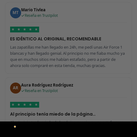
Mario Tivlea
MT
Reseña en Trustpilot
★
★
★
★
★
ES IDÉNTICO AL ORIGINAL, RECOMENDABLE
Las zapatillas me han llegado en 24h, me pedí unas Air Force 1
blancas y han llegado genial. Al principio no me fiaba mucho ya
que en muchos sitios me habían estafado, pero a partir de
ahora solo compraré en esta tienda, muchas gracias.
Aura Rodríguez Rodríguez
AR
Reseña en Trustpilot
★
★
★
★
★
Al principio tenía miedo de la página…
Al principio tenía miedo de la página por si era una estafa, pero
me ha sorprendido para bien porque todo ha sido increíble. Me
he comprado 2 pares y no sabría decir cuál tiene mejor calidad,