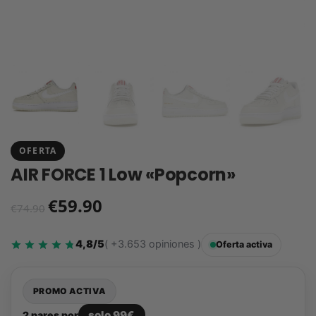
OFERTA
AIR FORCE 1 Low «Popcorn»
€
59.90
€
74.90
4,8/5
( +3.653 opiniones )
Oferta activa
PROMO ACTIVA
solo 99€
2 pares por