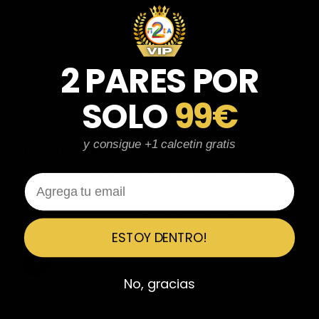
parecen de marcas verdaderas. Entrega súper rápida, embalaje
perfecto y con el detalle de los calcetines contentísima. Sin duda
volvería a comprar.
2 PARES POR
Fernando Aranda Morales
FA
Reseña en Trustpilot
SOLO
99€
★
★
★
★
★
y consigue +1 calcetin gratis
ESPECTACULARES
Total control del pedido, te avisan si hay algún problema con el
Email
modelo elegido, empaquetado perfecto con caja original y
embolsado, zapas de altísima calidad y acabados top. Air Max y
Travis Scott espectaculares. Recomendable 100%.
ESTOY DENTRO!
Javier Victorio
JV
Reseña en Trustpilot
No, gracias
★
★
★
★
★