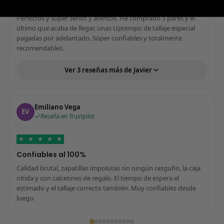
Perfectos y súper serios y atentos
Perfectos y súper serios y atentos. He comprado 5 pares y el
último que acaba de llegar, unas Uptempo de tallaje especial
pagadas por adelantado. Súper confiables y totalmente
recomendables.
Ver 3 reseñas más de Javier
Emiliano Vega
EV
Reseña en Trustpilot
★
★
★
★
★
Confiables al 100%
Calidad brutal, zapatillas impolutas sin ningún rasguño, la caja
nítida y con calcetines de regalo. El tiempo de espera el
estimado y el tallaje correcto también. Muy confiables desde
luego.