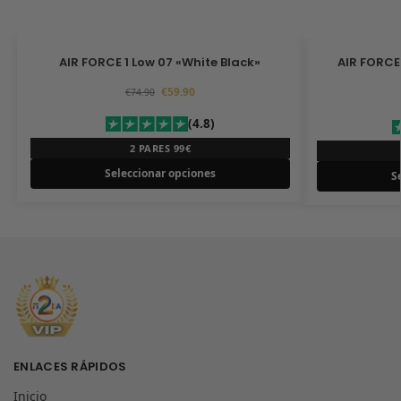
AIR FORCE 1 Low 07 «White Black»
AIR FORCE
€
59.90
€
74.90
(4.8)
2 PARES 99€
Seleccionar opciones
S
ENLACES RÁPIDOS
Inicio