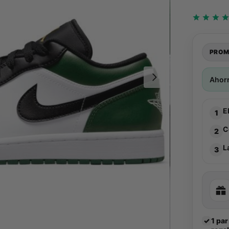
PROM
Ahor
E
1
C
2
L
3
✓
1 par