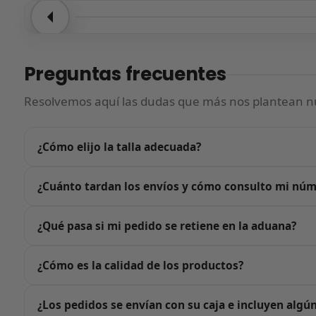
Entrega confirmada
Entre
Preguntas frecuentes
Resolvemos aquí las dudas que más nos plantean nu
¿Cómo elijo la talla adecuada?
Justo encima del botón de «Añadir al carrito» tienes nuest
¿Cuánto tardan los envíos y cómo consulto mi nú
estándar: te recomendamos elegir la talla que usas habi
número de menos, no.
En cuanto confirmes tu pedido nos ponemos en marcha: re
¿Qué pasa si mi pedido se retiene en la aduana?
días. Si en algún momento el seguimiento no se actualiza
No te preocupes: si tu pedido queda retenido en la aduan
¿Cómo es la calidad de los productos?
asumimos nosotros, no tú.
Trabajamos únicamente con calidad G5, el estándar más al
¿Los pedidos se envían con su caja e incluyen algú
los propios clientes al recibir sus pedidos. Además, cada 