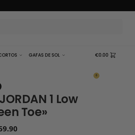
Buscar
CORTOS
GAFAS DE SOL
€
0.00
0
 JORDAN 1 Low
een Toe»
59.90