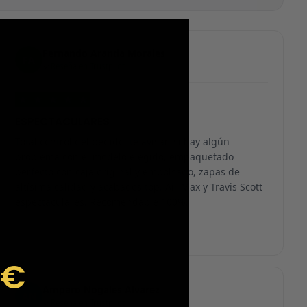
Fernando Aranda Morales
FA
Reseña en Trustpilot
★
★
★
★
★
ESPECTACULARES
Total control del pedido, te avisan si hay algún
problema con el modelo elegido, empaquetado
perfecto con caja original y embolsado, zapas de
altísima calidad y acabados top. Air Max y Travis Scott
espectaculares. Recomendable 100%.
9€
Amparo Nogales Alvarez
AN
Reseña en Trustpilot