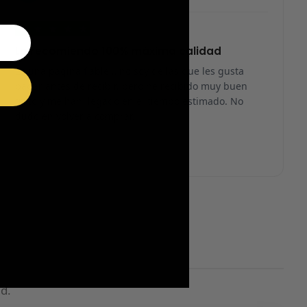
★
★
★
★
★
Lo recomiendo 100% máxima calidad
Es una página fiable… no soy de las que les gusta
pagar antes de recibir, pero he recibido muy buen
trato y me han llegado en el tiempo estimado. No
dudo en volver a comprar.
d.