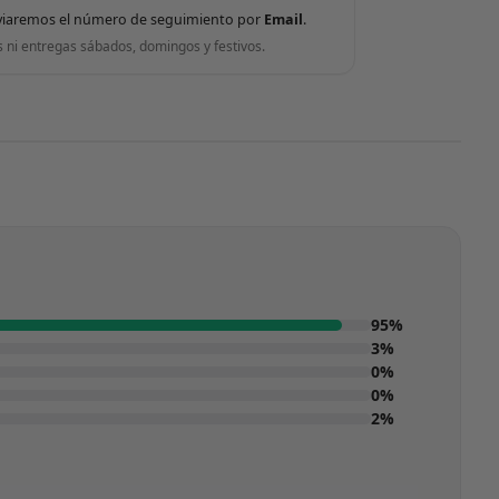
viaremos el número de seguimiento por
Email
.
s ni entregas sábados, domingos y festivos.
95%
3%
0%
0%
2%