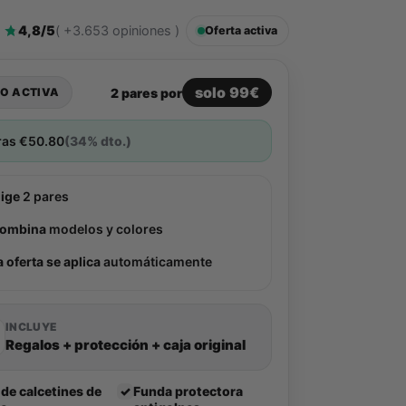
4,8/5
( +3.653 opiniones )
Oferta activa
solo 99€
2 pares por
O ACTIVA
ras
€
50.80
(34% dto.)
lige
2 pares
ombina
modelos y colores
a oferta se aplica
automáticamente
INCLUYE
Regalos + protección + caja original
 de calcetines de
✓
Funda protectora