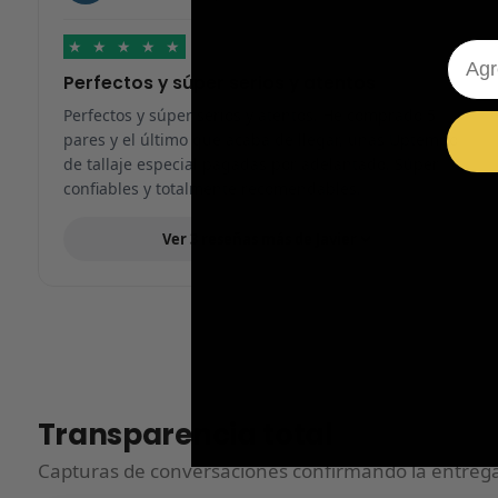
★
★
★
★
★
Emai
Perfectos y súper serios y atentos
Perfectos y súper serios y atentos. He comprado 5
pares y el último que acaba de llegar, unas Uptempo
de tallaje especial pagadas por adelantado. Súper
confiables y totalmente recomendables.
Ver 3 reseñas más de Javier
Transparencia total
Capturas de conversaciones confirmando la entrega.