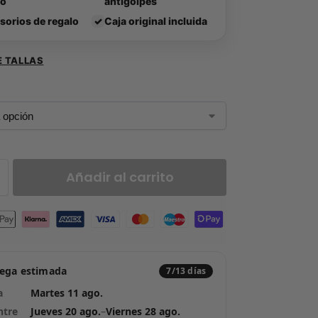
lo
antigolpes
sorios de regalo
✓
Caja original incluida
E TALLAS
Añadir al carrito
rega estimada
7/13 días
a
Martes 11 ago.
ntre
Jueves 20 ago.
–
Viernes 28 ago.