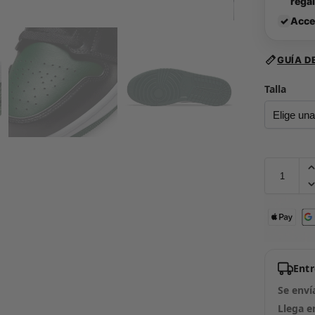
rega
✓
Acce
GUÍA D
Talla
Ent
Se enví
Llega e