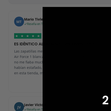
Mario Tivlea
MT
Reseña en Trustpilot
★
★
★
★
★
ES IDÉNTICO AL ORIGINAL, RECOMENDABLE
Las zapatillas me han llegado en 24h, me pedí unas
Air Force 1 blancas y han llegado genial. Al principio
no me fiaba mucho ya que en muchos sitios me
habían estafado, pero a partir de ahora solo compraré
en esta tienda, muchas gracias.
2
Javier Victorio
JV
Reseña en Trustpilot