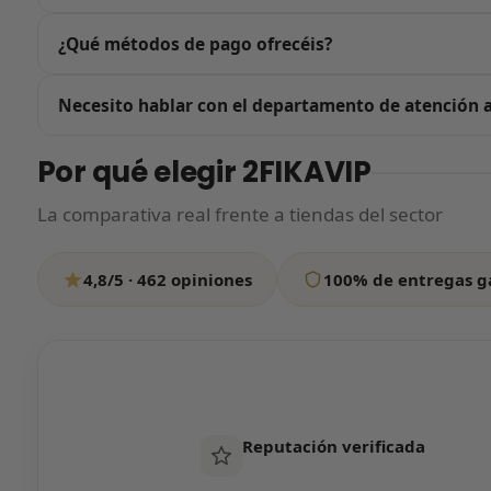
Sí. Cuidar la experiencia de compra es nuestra prioridad, 
¿Qué métodos de pago ofrecéis?
cada caja con una funda especial para que llegue perfecta
Todos nuestros pagos se procesan a través de Stripe, la pa
Necesito hablar con el departamento de atención a
Google Pay, Bizum, Klarna, Amazon Pay y más. Al pulsar 
pago, así que tu compra está 100% protegida.
Escríbenos por WhatsApp contándonos en qué podemos ayu
Por qué elegir 2FIKAVIP
si tardamos un poco más de lo habitual, tranquilo: resp
La comparativa real frente a tiendas del sector
Escríbenos por WhatsApp
4,8/5 · 462 opiniones
100% de entregas g
Todos los días de 12:00 a 20:00
Reputación verificada