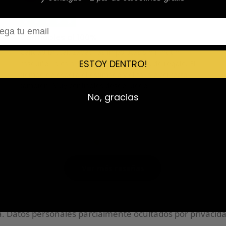
★
★
★
★
★
l
Confiables al 100%
Calidad brutal, zapatillas impolutas sin ningún
ESTOY DENTRO!
rasguño, la caja nítida y con calcetines de regalo. El
tiempo de espera el estimado y el tallaje correcto
también. Muy confiables desde luego.
No, gracias
Ver más reseñas
 Datos personales parcialmente ocultados por privacida