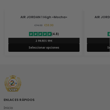
AIR JORDAN 1 High «Mocha»
AIR JORD
€
59.90
€
74.90
(4.8)
2 PARES 99€
Seleccionar opciones
S
ENLACES RÁPIDOS
Inicio