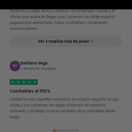
Perfectos y súper serios y atentos
Perfectos y súper serios y atentos. He comprado 5 pares y el
último que acaba de llegar, unas Uptempo de tallaje especial
pagadas por adelantado. Súper confiables y totalmente
recomendables.
Ver 3 reseñas más de Javier
Emiliano Vega
EV
Reseña en Trustpilot
★
★
★
★
★
Confiables al 100%
Calidad brutal, zapatillas impolutas sin ningún rasguño, la caja
nítida y con calcetines de regalo. El tiempo de espera el
estimado y el tallaje correcto también. Muy confiables desde
luego.