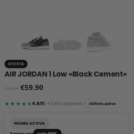
OFERTA
AIR JORDAN 1 Low «Black Cement»
€
59.90
€
74.90
4,8/5
( +3.653 opiniones )
Oferta activa
PROMO ACTIVA
solo 99€
2 pares por