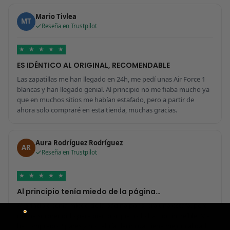
Mario Tivlea
MT
Reseña en Trustpilot
★
★
★
★
★
ES IDÉNTICO AL ORIGINAL, RECOMENDABLE
Las zapatillas me han llegado en 24h, me pedí unas Air Force 1
blancas y han llegado genial. Al principio no me fiaba mucho ya
que en muchos sitios me habían estafado, pero a partir de
ahora solo compraré en esta tienda, muchas gracias.
Aura Rodríguez Rodríguez
AR
Reseña en Trustpilot
★
★
★
★
★
Al principio tenía miedo de la página…
Al principio tenía miedo de la página por si era una estafa, pero
me ha sorprendido para bien porque todo ha sido increíble. Me
he comprado 2 pares y no sabría decir cuál tiene mejor calidad,