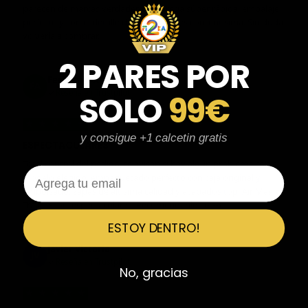
parecen de marcas verdaderas. Entrega súper rápida, embalaje
perfecto y con el detalle de los calcetines contentísima. Sin duda
volvería a comprar.
2 PARES POR
Fernando Aranda Morales
FA
Reseña en Trustpilot
SOLO
99€
★
★
★
★
★
y consigue +1 calcetin gratis
ESPECTACULARES
Total control del pedido, te avisan si hay algún problema con el
Email
modelo elegido, empaquetado perfecto con caja original y
embolsado, zapas de altísima calidad y acabados top. Air Max y
Travis Scott espectaculares. Recomendable 100%.
ESTOY DENTRO!
Javier Victorio
JV
Reseña en Trustpilot
No, gracias
★
★
★
★
★