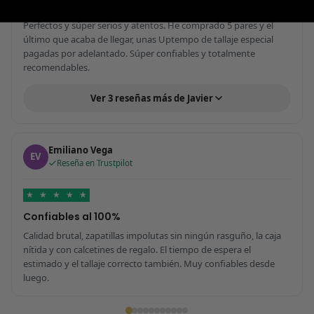
Perfectos y súper serios y atentos
Perfectos y súper serios y atentos. He comprado 5 pares y el
último que acaba de llegar, unas Uptempo de tallaje especial
pagadas por adelantado. Súper confiables y totalmente
recomendables.
Ver 3 reseñas más de Javier
Emiliano Vega
EV
Reseña en Trustpilot
★
★
★
★
★
Confiables al 100%
Calidad brutal, zapatillas impolutas sin ningún rasguño, la caja
nítida y con calcetines de regalo. El tiempo de espera el
estimado y el tallaje correcto también. Muy confiables desde
luego.