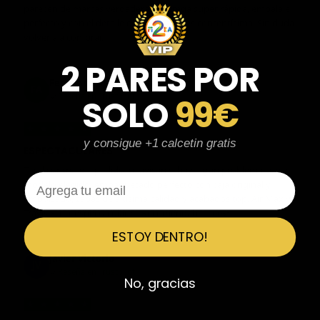
parecen de marcas verdaderas. Entrega súper rápida, embalaje
perfecto y con el detalle de los calcetines contentísima. Sin duda
volvería a comprar.
2 PARES POR
Fernando Aranda Morales
FA
Reseña en Trustpilot
SOLO
99€
★
★
★
★
★
y consigue +1 calcetin gratis
ESPECTACULARES
Total control del pedido, te avisan si hay algún problema con el
Email
modelo elegido, empaquetado perfecto con caja original y
embolsado, zapas de altísima calidad y acabados top. Air Max y
Travis Scott espectaculares. Recomendable 100%.
ESTOY DENTRO!
Javier Victorio
JV
Reseña en Trustpilot
No, gracias
★
★
★
★
★