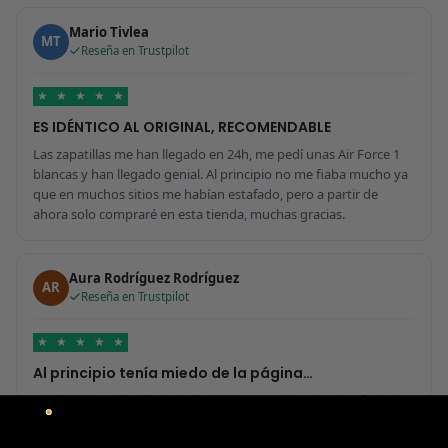
Mario Tivlea
MT
Reseña en Trustpilot
★
★
★
★
★
ES IDÉNTICO AL ORIGINAL, RECOMENDABLE
Las zapatillas me han llegado en 24h, me pedí unas Air Force 1
blancas y han llegado genial. Al principio no me fiaba mucho ya
que en muchos sitios me habían estafado, pero a partir de
ahora solo compraré en esta tienda, muchas gracias.
Aura Rodríguez Rodríguez
AR
Reseña en Trustpilot
★
★
★
★
★
Al principio tenía miedo de la página…
Al principio tenía miedo de la página por si era una estafa, pero
me ha sorprendido para bien porque todo ha sido increíble. Me
he comprado 2 pares y no sabría decir cuál tiene mejor calidad,