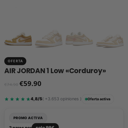
OFERTA
AIR JORDAN 1 Low «Corduroy»
€
59.90
€
74.90
4,8/5
( +3.653 opiniones )
Oferta activa
PROMO ACTIVA
solo 99€
2 pares por