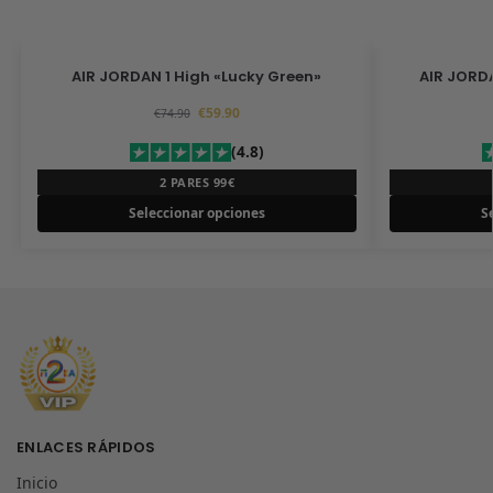
AIR JORDAN 1 High «Lucky Green»
AIR JORDA
€
59.90
€
74.90
(4.8)
2 PARES 99€
Seleccionar opciones
S
ENLACES RÁPIDOS
Inicio