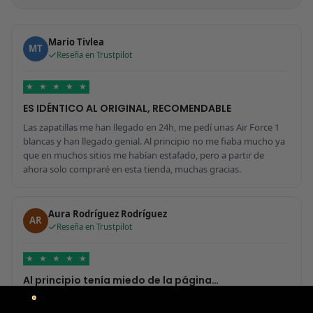
Mario Tivlea
MT
Reseña en Trustpilot
★
★
★
★
★
ES IDÉNTICO AL ORIGINAL, RECOMENDABLE
Las zapatillas me han llegado en 24h, me pedí unas Air Force 1
blancas y han llegado genial. Al principio no me fiaba mucho ya
que en muchos sitios me habían estafado, pero a partir de
ahora solo compraré en esta tienda, muchas gracias.
Aura Rodríguez Rodríguez
AR
Reseña en Trustpilot
★
★
★
★
★
Al principio tenía miedo de la página…
Al principio tenía miedo de la página por si era una estafa, pero
me ha sorprendido para bien porque todo ha sido increíble. Me