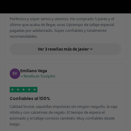
★
★
★
★
★
Perfectos y súper serios y atentos
Perfectos y súper serios y atentos. He comprado 5 pares y el
último que acaba de llegar, unas Uptempo de tallaje especial
pagadas por adelantado. Súper confiables y totalmente
recomendables.
Ver 3 reseñas más de Javier
Emiliano Vega
EV
Reseña en Trustpilot
★
★
★
★
★
Confiables al 100%
Calidad brutal, zapatillas impolutas sin ningún rasguño, la caja
nítida y con calcetines de regalo. El tiempo de espera el
estimado y el tallaje correcto también. Muy confiables desde
luego.