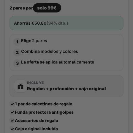
solo 99€
2 pares por
Ahorras
€
50.80
(34% dto.)
Elige
2 pares
1
Combina
modelos y colores
2
La oferta se aplica
automáticamente
3
INCLUYE
Regalos + protección + caja original
✓
1 par de calcetines de regalo
✓
Funda protectora antigolpes
✓
Accesorios de regalo
✓
Caja original incluida