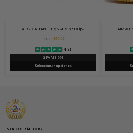
AIR JORDAN 1 High «Paint Drip»
AIR JOR
€
59.90
€
74.90
(4.8)
2 PARES 99€
Seleccionar opciones
S
ENLACES RÁPIDOS