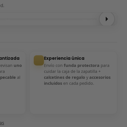
d.
Entrega confirmada
Entrega confirmada
antizada
Experiencia única
revisan
uno
Envío con
funda protectora
para
ara
cuidar la caja de la zapatilla +
mpecable
al
calcetines de regalo
y
accesorios
incluidos
en cada pedido.
las