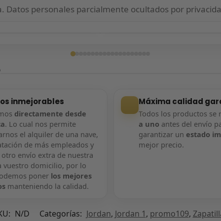
 Datos personales parcialmente ocultados por privacida
ga confirmada
Entrega confirmada
?
ios inmejorables
Máxima calidad gar
amos
directamente desde
Todos los productos se 
ca
. Lo cual nos permite
a uno
antes del envío p
rnos el alquiler de una nave,
garantizar un
estado i
atación de más empleados y
mejor precio.
 otro envío extra de nuestra
 vuestro domicilio, por lo
podemos poner
los mejores
os
manteniendo la calidad.
KU:
N/D
Categorías:
Jordan
,
Jordan 1
,
promo109
,
Zapatil