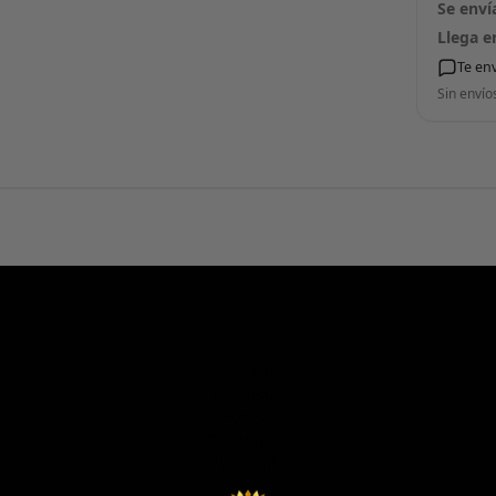
Se enví
Llega e
Te en
Sin envío
5 estrellas
4 estrellas
3 estrellas
2 estrellas
1 estrella