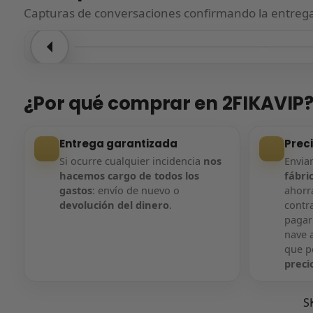
Capturas de conversaciones confirmando la entrega.
Entrega confirmada
Entre
¿Por qué comprar en 2FIKAVIP
Entrega garantizada
Prec
Si ocurre cualquier incidencia
nos
Envi
hacemos cargo de todos los
fábri
gastos
: envío de nuevo o
ahorra
devolución del dinero
.
contr
pagar
nave a
que 
preci
S