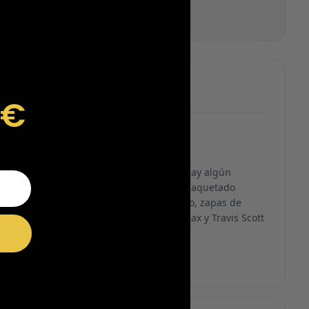
Fernando Aranda Morales
FA
Reseña en Trustpilot
9€
★
★
★
★
★
ESPECTACULARES
Total control del pedido, te avisan si hay algún
problema con el modelo elegido, empaquetado
perfecto con caja original y embolsado, zapas de
altísima calidad y acabados top. Air Max y Travis Scott
espectaculares. Recomendable 100%.