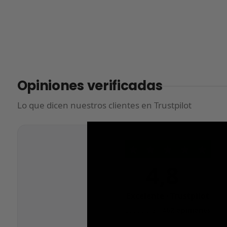
Opiniones verificadas
Lo que dicen nuestros clientes en Trustpilot
★
★
★
★
★
4,8
/5
Excelente · Trustpilot
Basado en
462 opiniones