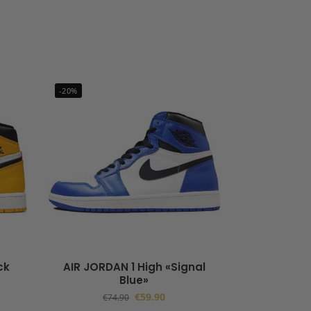
-20%
ck
AIR JORDAN 1 High «Signal
Blue»
€
59.90
€
74.90