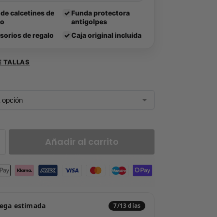
 de calcetines de
✓
Funda protectora
lo
antigolpes
sorios de regalo
✓
Caja original incluida
E TALLAS
Añadir al carrito
rega estimada
7/13 días