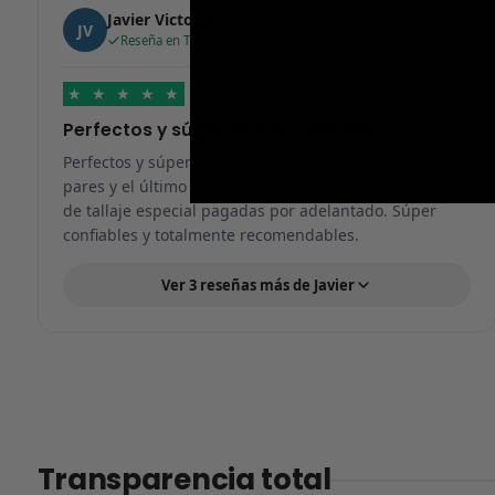
Javier Victorio
JV
Reseña en Trustpilot
★
★
★
★
★
Perfectos y súper serios y atentos
Perfectos y súper serios y atentos. He comprado 5
pares y el último que acaba de llegar, unas Uptempo
de tallaje especial pagadas por adelantado. Súper
confiables y totalmente recomendables.
Ver 3 reseñas más de Javier
Transparencia total