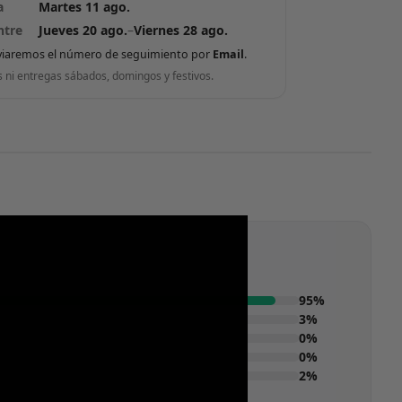
a
Martes 11 ago.
ntre
Jueves 20 ago.
–
Viernes 28 ago.
viaremos el número de seguimiento por
Email
.
s ni entregas sábados, domingos y festivos.
95%
3%
0%
0%
2%