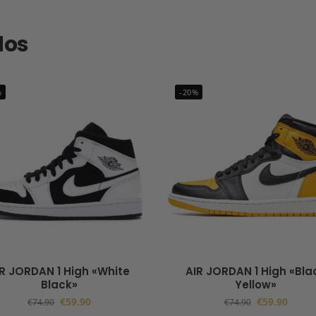
dos
%
-20%
IR JORDAN 1 High «White
AIR JORDAN 1 High «Bla
Black»
Yellow»
€
59.90
€
59.90
€
74.90
€
74.90