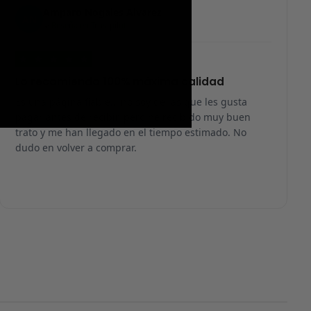
Amparo Nogales Alvarez
AN
Reseña en Trustpilot
★
★
★
★
★
Lo recomiendo 100% máxima calidad
Es una página fiable… no soy de las que les gusta
pagar antes de recibir, pero he recibido muy buen
trato y me han llegado en el tiempo estimado. No
dudo en volver a comprar.