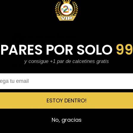
Aura Rodríguez Rodríguez
AR
Reseña en Trustpilot
 PARES POR SOLO
9
★
★
★
★
★
y consigue +1 par de calcetines gratis
Al principio tenía miedo de la página…
Al principio tenía miedo de la página por si era una
l
estafa, pero me ha sorprendido para bien porque
todo ha sido increíble. Me he comprado 2 pares y no
sabría decir cuál tiene mejor calidad, parecen de
ESTOY DENTRO!
marcas verdaderas. Entrega súper rápida, embalaje
perfecto y con el detalle de los calcetines
contentísima. Sin duda volvería a comprar.
No, gracias