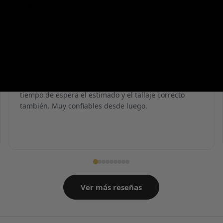
Emiliano Vega
EV
Reseña en Trustpilot
★
★
★
★
★
Confiables al 100%
Calidad brutal, zapatillas impolutas sin ningún
rasguño, la caja nítida y con calcetines de regalo. El
tiempo de espera el estimado y el tallaje correcto
también. Muy confiables desde luego.
Ver más reseñas