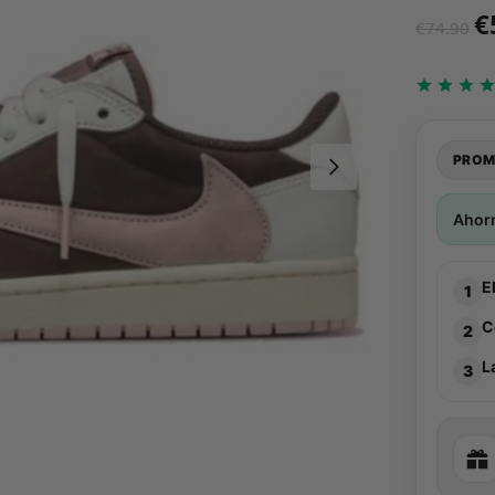
€
€
74.90
PROM
Ahor
E
1
C
2
L
3