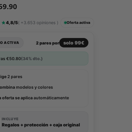
59.90
4,8/5
( +3.653 opiniones )
Oferta activa
solo 99€
2 pares por
O ACTIVA
ras
€
50.80
(34% dto.)
lige
2 pares
ombina
modelos y colores
a oferta se aplica
automáticamente
INCLUYE
Regalos + protección + caja original