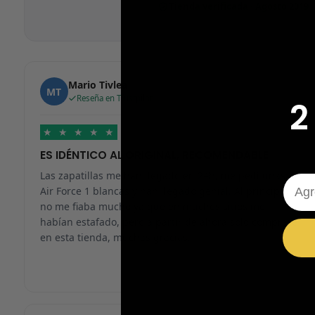
Tienda verificada · Agosto 2019
Mario Tivlea
MT
Reseña en Trustpilot
2
★
★
★
★
★
ES IDÉNTICO AL ORIGINAL, RECOMENDABLE
Las zapatillas me han llegado en 24h, me pedí unas
Emai
Air Force 1 blancas y han llegado genial. Al principio
no me fiaba mucho ya que en muchos sitios me
habían estafado, pero a partir de ahora solo compraré
en esta tienda, muchas gracias.