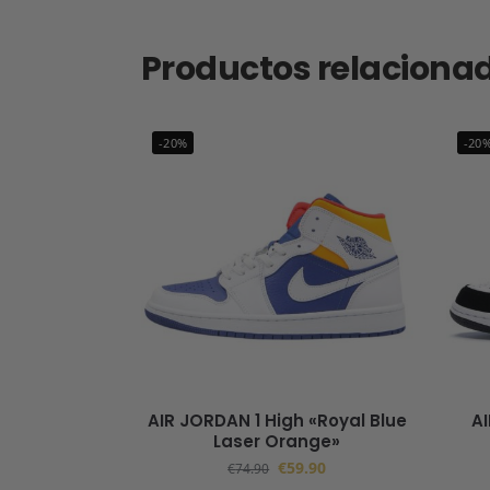
Productos relaciona
-20%
-20
AIR JORDAN 1 High «Royal Blue
A
Laser Orange»
€
59.90
€
74.90