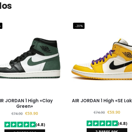
dos
%
-20%
IR JORDAN 1 High «Clay
AIR JORDAN 1 High «SE La
Green»
€
59.90
€
74.90
€
59.90
€
74.90
(4.8)
(4.8)
2 PARES 99€