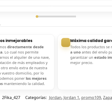
ga confirmada
Entrega confirmada
?
ios inmejorables
Máxima calidad gar
amos
directamente desde
Todos los productos se 
ca
. Lo cual nos permite
a uno
antes del envío p
rnos el alquiler de una nave,
garantizar un
estado i
atación de más empleados y
mejor precio.
 otro envío extra de nuestra
 vuestro domicilio, por lo
podemos poner
los mejores
os
manteniendo la calidad.
:
2Fika_427
Categorías:
Jordan
,
Jordan 1
,
promo109
,
Zapat