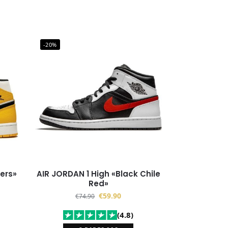
-20%
kers»
AIR JORDAN 1 High «Black Chile
Red»
€
59.90
€
74.90
(4.8)