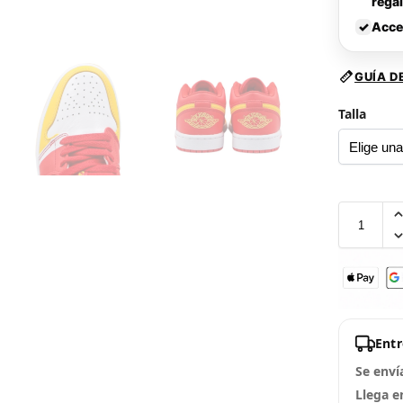
rega
✓
Acce
GUÍA D
Talla
Ent
Se enví
Llega e