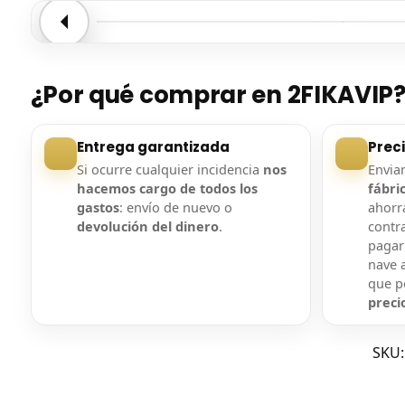
Entrega confirmada
Entre
¿Por qué comprar en 2FIKAVIP
Entrega garantizada
Prec
Si ocurre cualquier incidencia
nos
Envi
hacemos cargo de todos los
fábri
gastos
: envío de nuevo o
ahorra
devolución del dinero
.
contr
pagar
nave a
que 
preci
SKU