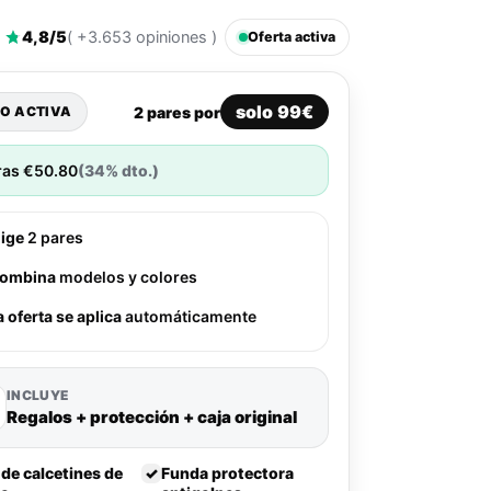
4,8/5
( +3.653 opiniones )
Oferta activa
solo 99€
2 pares por
O ACTIVA
ras
€
50.80
(34% dto.)
lige
2 pares
ombina
modelos y colores
a oferta se aplica
automáticamente
INCLUYE
Regalos + protección + caja original
 de calcetines de
✓
Funda protectora