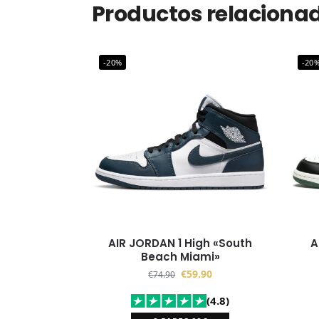
Productos relaciona
-20%
-20
AIR JORDAN 1 High «South
A
Beach Miami»
€
59.90
€
74.90
(4.8)