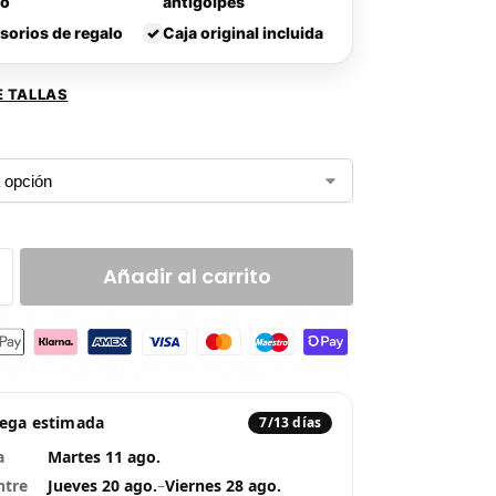
lo
antigolpes
sorios de regalo
✓
Caja original incluida
E TALLAS
Añadir al carrito
rega estimada
7/13 días
a
Martes 11 ago.
ntre
Jueves 20 ago.
–
Viernes 28 ago.