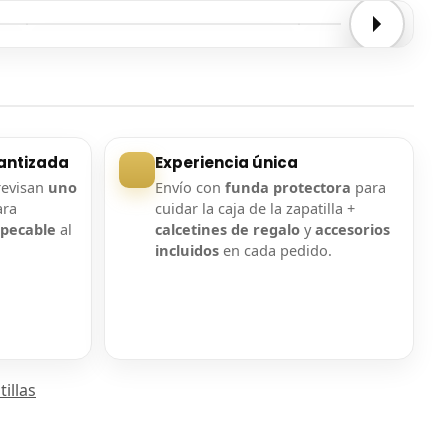
Entrega confirmada
Entrega confirmada
antizada
Experiencia única
revisan
uno
Envío con
funda protectora
para
ara
cuidar la caja de la zapatilla +
mpecable
al
calcetines de regalo
y
accesorios
incluidos
en cada pedido.
illas