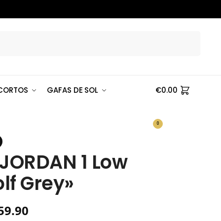
Buscar
CORTOS
GAFAS DE SOL
€
0.00
0
 JORDAN 1 Low
lf Grey»
59.90