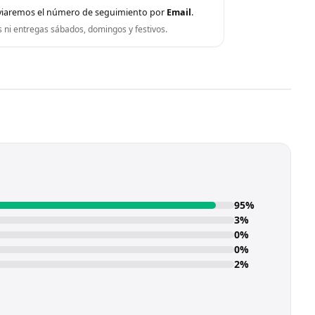
viaremos el número de seguimiento por
Email
.
s ni entregas sábados, domingos y festivos.
95%
3%
0%
0%
2%