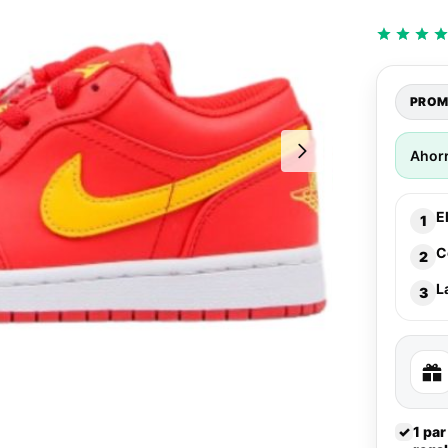
PROM
Ahor
E
1
C
2
L
3
✓
1 par