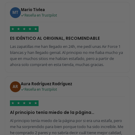
Mario Tivlea
MT
Reseña en Trustpilot
★
★
★
★
★
ES IDÉNTICO AL ORIGINAL, RECOMENDABLE
Las zapatillas me han llegado en 24h, me pedí unas Air Force 1
blancas y han llegado genial. Al principio no me fiaba mucho ya
que en muchos sitios me habían estafado, pero a partir de
ahora solo compraré en esta tienda, muchas gracias.
Aura Rodríguez Rodríguez
AR
Reseña en Trustpilot
★
★
★
★
★
Al principio tenía miedo de la página…
Al principio tenía miedo de la página por si era una estafa, pero
me ha sorprendido para bien porque todo ha sido increíble. Me
he comprado 2 pares y no sabría decir cuál tiene mejor calidad,