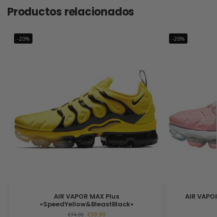
Productos relacionados
-20%
-20%
AIR VAPOR MAX Plus
AIR VAPOR
«SpeedYellow&BleastBlack»
€
59.90
€
74.90