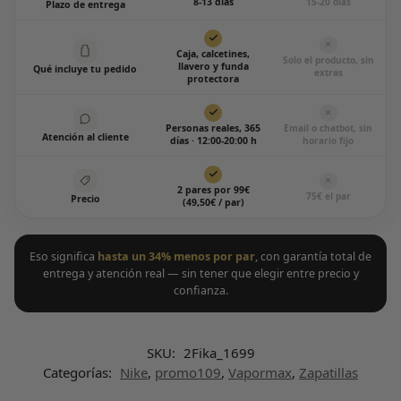
8-13 días
15-20 días
Plazo de entrega
Caja, calcetines,
Solo el producto, sin
llavero y funda
Qué incluye tu pedido
extras
protectora
Personas reales, 365
Email o chatbot, sin
Atención al cliente
días · 12:00-20:00 h
horario fijo
2 pares por 99€
75€ el par
Precio
(49,50€ / par)
Eso significa
hasta un 34% menos por par
, con garantía total de
entrega y atención real — sin tener que elegir entre precio y
confianza.
SKU:
2Fika_1699
Categorías:
Nike
,
promo109
,
Vapormax
,
Zapatillas