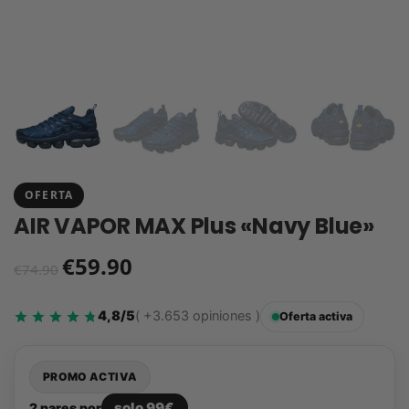
OFERTA
AIR VAPOR MAX Plus «Navy Blue»
€
59.90
€
74.90
4,8/5
( +3.653 opiniones )
Oferta activa
PROMO ACTIVA
solo 99€
2 pares por