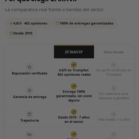
respondemos siempre, sin excepción.
La comparativa real frente a tiendas del sector
Escríbenos por WhatsApp
4,8/5 · 462 opiniones
100% de entregas garantizadas
Todos los días de 12:00 a 20:00
Desde 2019
2FIKAVIP
Otra tienda
4,8/5 en Trustpilot
Sin perfil verificado en
Reputación verificada
462 opiniones reales
Trustpilot
Entrega 100%
Sin cobertura ante
garantizada, sin coste
Garantía de entrega
aduanas o pérdidas
alguno
Desde 2019 · 7 años
Vida media: 1-2 años
Trayectoria
en el sector