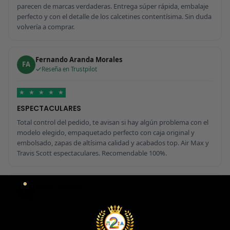
parecen de marcas verdaderas. Entrega súper rápida, embalaje
perfecto y con el detalle de los calcetines contentísima. Sin duda
volvería a comprar.
Fernando Aranda Morales
FA
Reseña en Trustpilot
★
★
★
★
★
ESPECTACULARES
Total control del pedido, te avisan si hay algún problema con el
modelo elegido, empaquetado perfecto con caja original y
embolsado, zapas de altísima calidad y acabados top. Air Max y
Travis Scott espectaculares. Recomendable 100%.
Javier Victorio
JV
Reseña en Trustpilot
★
★
★
★
★