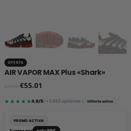
OFERTA
AIR VAPOR MAX Plus «Shark»
€
55.01
€
74.90
4,8/5
( +3.653 opiniones )
Oferta activa
PROMO ACTIVA
solo 99€
2 pares por