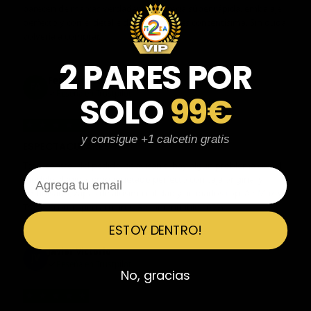
parecen de marcas verdaderas. Entrega súper rápida, embalaje
perfecto y con el detalle de los calcetines contentísima. Sin duda
volvería a comprar.
2 PARES POR
Fernando Aranda Morales
FA
Reseña en Trustpilot
SOLO
99€
★
★
★
★
★
y consigue +1 calcetin gratis
ESPECTACULARES
Total control del pedido, te avisan si hay algún problema con el
Email
modelo elegido, empaquetado perfecto con caja original y
embolsado, zapas de altísima calidad y acabados top. Air Max y
Travis Scott espectaculares. Recomendable 100%.
ESTOY DENTRO!
Javier Victorio
JV
Reseña en Trustpilot
No, gracias
★
★
★
★
★