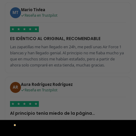
Mario Tivlea
MT
Reseña en Trustpilot
★
★
★
★
★
ES IDÉNTICO AL ORIGINAL, RECOMENDABLE
Las zapatillas me han llegado en 24h, me pedí unas Air Force 1
blancas y han llegado genial. Al principio no me fiaba mucho ya
que en muchos sitios me habían estafado, pero a partir de
ahora solo compraré en esta tienda, muchas gracias.
Aura Rodríguez Rodríguez
AR
Reseña en Trustpilot
★
★
★
★
★
Al principio tenía miedo de la página…
Al principio tenía miedo de la página por si era una estafa, pero
me ha sorprendido para bien porque todo ha sido increíble. Me
he comprado 2 pares y no sabría decir cuál tiene mejor calidad,