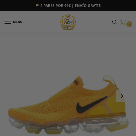
2 PARES POR 99€ | ENVÍO GRATIS
MENU
0