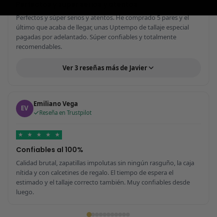
Perfectos y súper serios y atentos
Perfectos y súper serios y atentos. He comprado 5 pares y el
último que acaba de llegar, unas Uptempo de tallaje especial
pagadas por adelantado. Súper confiables y totalmente
recomendables.
Ver 3 reseñas más de Javier
Emiliano Vega
EV
Reseña en Trustpilot
★
★
★
★
★
Confiables al 100%
Calidad brutal, zapatillas impolutas sin ningún rasguño, la caja
nítida y con calcetines de regalo. El tiempo de espera el
estimado y el tallaje correcto también. Muy confiables desde
luego.