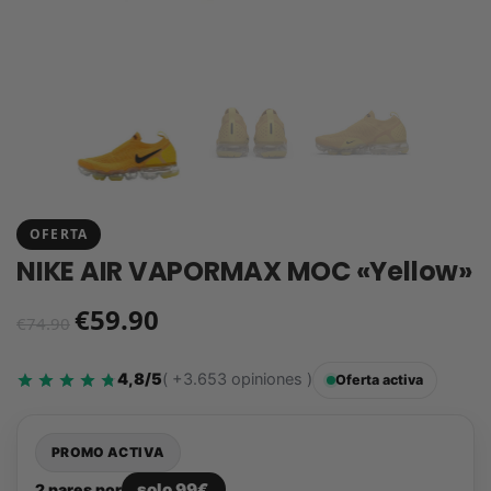
OFERTA
NIKE AIR VAPORMAX MOC «Yellow»
€
59.90
€
74.90
4,8/5
( +3.653 opiniones )
Oferta activa
PROMO ACTIVA
solo 99€
2 pares por