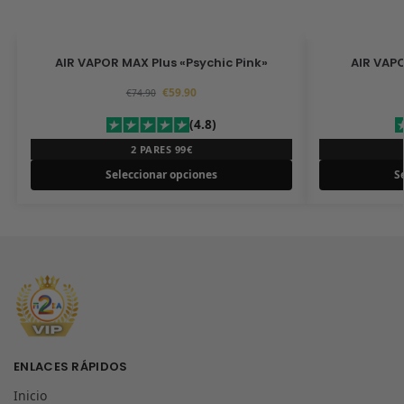
AIR VAPOR MAX Plus «Psychic Pink»
AIR VAPO
€
59.90
€
74.90
(4.8)
2 PARES 99€
Seleccionar opciones
S
ENLACES RÁPIDOS
Inicio