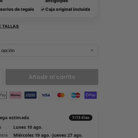
lo
antigolpes
sorios de regalo
✓
Caja original incluida
E TALLAS
Añadir al carrito
rega estimada
7/13 días
a
Lunes 10 ago.
ntre
Miércoles 19 ago.
–
Jueves 27 ago.