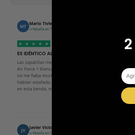
Mario Tivlea
MT
Reseña en Trustpilot
2
★
★
★
★
★
ES IDÉNTICO AL ORIGINAL, RECOMENDABLE
Las zapatillas me han llegado en 24h, me pedí unas
Air Force 1 blancas y han llegado genial. Al principio
Emai
no me fiaba mucho ya que en muchos sitios me
habían estafado, pero a partir de ahora solo compraré
en esta tienda, muchas gracias.
Javier Victorio
JV
Reseña en Trustpilot