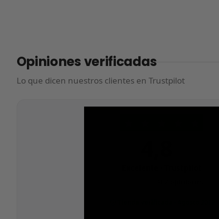
Opiniones verificadas
Lo que dicen nuestros clientes en Trustpilot
★
★
★
★
★
4,8
/5
Excelente · Trustpilot
Basado en
462 opiniones
Tienda verificada · Agosto 2019