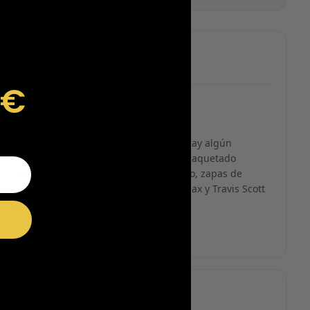
Fernando Aranda Morales
FA
Reseña en Trustpilot
9€
★
★
★
★
★
ESPECTACULARES
Total control del pedido, te avisan si hay algún
problema con el modelo elegido, empaquetado
perfecto con caja original y embolsado, zapas de
altísima calidad y acabados top. Air Max y Travis Scott
espectaculares. Recomendable 100%.
Amparo Nogales Alvarez
AN
Reseña en Trustpilot