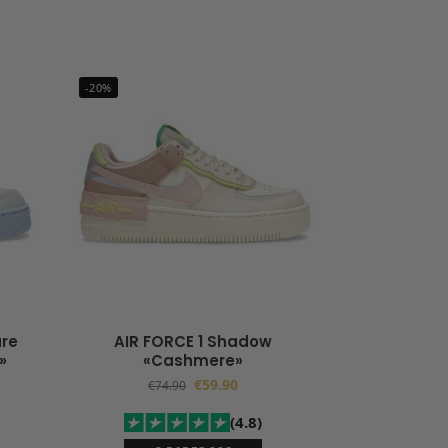
-20%
ure
AIR FORCE 1 Shadow
»
«Cashmere»
€
59.90
€
74.90
(4.8)