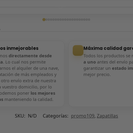
ga confirmada
Entrega confirmada
?
ios inmejorables
Máxima calidad gar
amos
directamente desde
Todos los productos se 
ca
. Lo cual nos permite
a uno
antes del envío p
rnos el alquiler de una nave,
garantizar un
estado i
atación de más empleados y
mejor precio.
 otro envío extra de nuestra
 vuestro domicilio, por lo
podemos poner
los mejores
os
manteniendo la calidad.
SKU:
N/D
Categorías:
promo109
,
Zapatillas