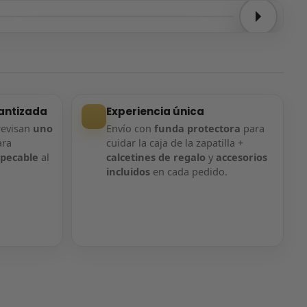
Entrega confirmada
Entrega confirmada
antizada
Experiencia única
revisan
uno
Envío con
funda protectora
para
ara
cuidar la caja de la zapatilla +
mpecable
al
calcetines de regalo
y
accesorios
incluidos
en cada pedido.