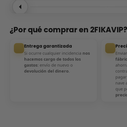
Entrega confirmada
Entre
¿Por qué comprar en 2FIKAVIP
Entrega garantizada
Prec
Si ocurre cualquier incidencia
nos
Envi
hacemos cargo de todos los
fábri
gastos
: envío de nuevo o
ahorra
devolución del dinero
.
contr
pagar
nave a
que 
preci