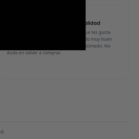
★
★
★
★
★
Lo recomiendo 100% máxima calidad
Es una página fiable… no soy de las que les gusta
pagar antes de recibir, pero he recibido muy buen
trato y me han llegado en el tiempo estimado. No
dudo en volver a comprar.
d.