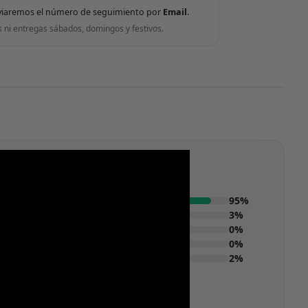
viaremos el número de seguimiento por
Email
.
s ni entregas sábados, domingos y festivos.
95%
3%
0%
0%
2%