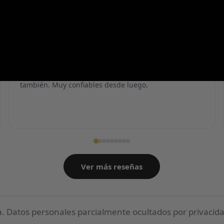
★
★
★
★
★
Confiables al 100%
Calidad brutal, zapatillas impolutas sin ningún
rasguño, la caja nítida y con calcetines de regalo. El
tiempo de espera el estimado y el tallaje correcto
también. Muy confiables desde luego.
Ver más reseñas
 Datos personales parcialmente ocultados por privacida