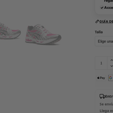
rega
✓
Acce
GUÍA D
Talla
Ent
Se enví
Llega e