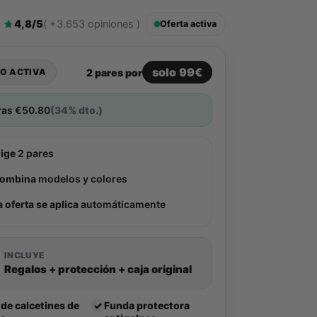
4,8/5
( +3.653 opiniones )
Oferta activa
solo 99€
2 pares por
O ACTIVA
ras
€
50.80
(34% dto.)
lige
2 pares
ombina
modelos y colores
a oferta se aplica
automáticamente
INCLUYE
Regalos + protección + caja original
 de calcetines de
✓
Funda protectora