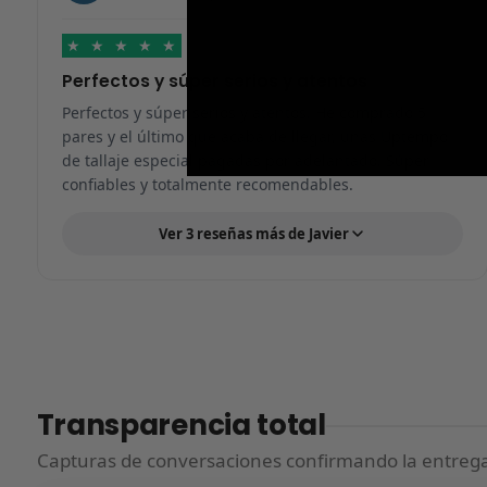
★
★
★
★
★
Perfectos y súper serios y atentos
Perfectos y súper serios y atentos. He comprado 5
pares y el último que acaba de llegar, unas Uptempo
de tallaje especial pagadas por adelantado. Súper
confiables y totalmente recomendables.
Ver 3 reseñas más de Javier
Transparencia total
Capturas de conversaciones confirmando la entrega.