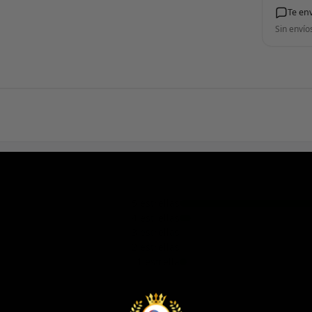
Te en
Sin envío
5 estrellas
4 estrellas
3 estrellas
2 estrellas
1 estrella