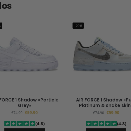
dos
%
-20%
 FORCE 1 Shadow «Particle
AIR FORCE 1 Shadow «P
Grey»
Platinum & snake skin
€
59.90
€
59.90
€
74.90
€
74.90
(4.8)
(4.8)