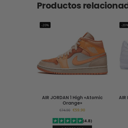
Productos relaciona
-20%
-20
AIR JORDAN 1 High «Atomic
AIR
Orange»
€
59.90
€
74.90
(4.8)