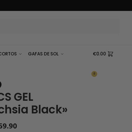
Buscar
CORTOS
GAFAS DE SOL
€
0.00
0
CS GEL
chsia Black»
59.90