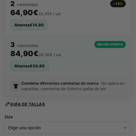
2
−19%
camisetas
64,90€
32,45€ / ud.
Ahorras
€
14.90
3
MEJOR OFERTA
camisetas
84,90€
28,30€ / ud.
Ahorras
€
34.80
Combina
diferentes camisetas de marca
· No aplica en
zapatillas, camisetas de fútbol ni gafas de sol
GUÍA DE TALLAS
Size