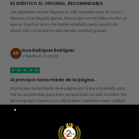
ES IDÉNTICO AL ORIGINAL, RECOMENDABLE
Las zapatillas me han llegado en 24h, me pedí unas Air Force 1
blancas y han llegado genial. Al principio no me fiaba mucho ya
que en muchos sitios me habían estafado, pero a partir de
ahora solo compraré en esta tienda, muchas gracias.
Aura Rodríguez Rodríguez
AR
Reseña en Trustpilot
★
★
★
★
★
Al principio tenía miedo de la página…
Al principio tenía miedo de la página por si era una estafa, pero
me ha sorprendido para bien porque todo ha sido increíble. Me
he comprado 2 pares y no sabría decir cuál tiene mejor calidad,
parecen de marcas verdaderas. Entrega súper rápida, embalaje
perfecto y con el detalle de los calcetines contentísima. Sin duda
volvería a comprar.