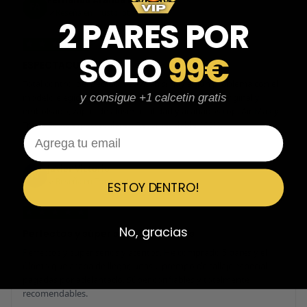
Fernando Aranda Morales
FA
Reseña en Trustpilot
2 PARES POR
★
★
★
★
★
SOLO
99€
ESPECTACULARES
Total control del pedido, te avisan si hay algún problema con el
modelo elegido, empaquetado perfecto con caja original y
y consigue +1 calcetin gratis
embolsado, zapas de altísima calidad y acabados top. Air Max y
Travis Scott espectaculares. Recomendable 100%.
Email
Javier Victorio
JV
Reseña en Trustpilot
ESTOY DENTRO!
★
★
★
★
★
No, gracias
Perfectos y súper serios y atentos
Perfectos y súper serios y atentos. He comprado 5 pares y el
último que acaba de llegar, unas Uptempo de tallaje especial
pagadas por adelantado. Súper confiables y totalmente
recomendables.