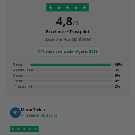
★
★
★
★
★
4,8
/5
Excelente · Trustpilot
Basado en
462 opiniones
Tienda verificada · Agosto 2019
5 estrellas
95%
4 estrellas
3%
3 estrellas
0%
2 estrellas
0%
1 estrella
2%
Mario Tivlea
MT
Reseña en Trustpilot
★
★
★
★
★