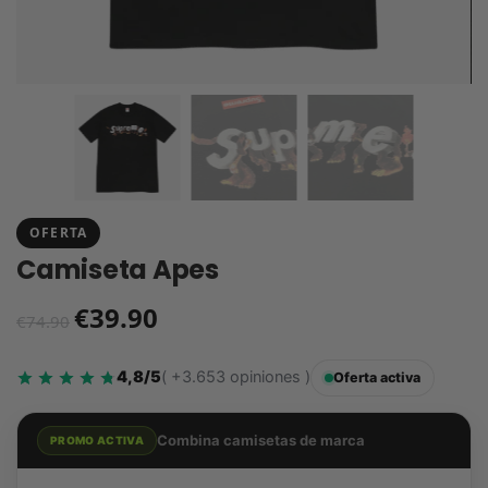
OFERTA
Camiseta Apes
€
39.90
€
74.90
4,8/5
( +3.653 opiniones )
Oferta activa
Combina camisetas de marca
PROMO ACTIVA