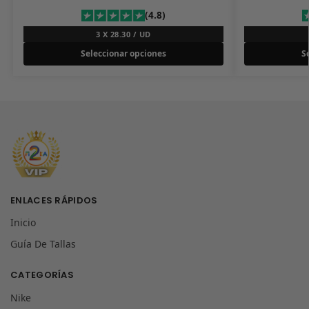
(4.8)
3 X 28.30 / UD
Seleccionar opciones
S
ENLACES RÁPIDOS
Inicio
Guía De Tallas
CATEGORÍAS
Nike