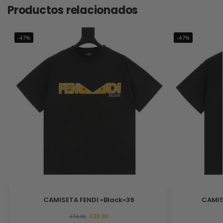
Productos relacionados
-47%
-47%
CAMISETA FENDI «Black»39
CAMIS
€
39.90
€
74.90