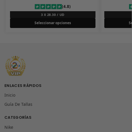
(4.8)
3 X 28.30 / UD
Seleccionar opciones
S
ENLACES RÁPIDOS
Inicio
Guía De Tallas
CATEGORÍAS
Nike