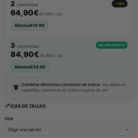
2
−19%
camisetas
64,90€
32,45€ / ud.
Ahorras
€
14.90
3
MEJOR OFERTA
camisetas
84,90€
28,30€ / ud.
Ahorras
€
34.80
Combina
diferentes camisetas de marca
· No aplica en
zapatillas, camisetas de fútbol ni gafas de sol
GUÍA DE TALLAS
Size