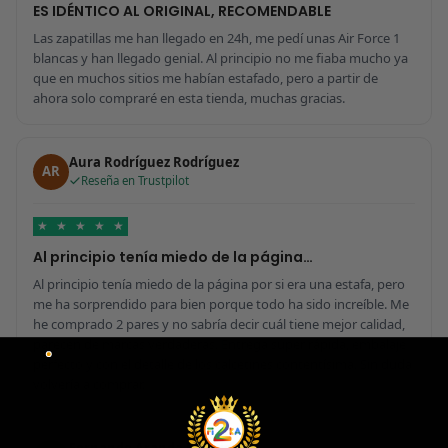
ES IDÉNTICO AL ORIGINAL, RECOMENDABLE
Las zapatillas me han llegado en 24h, me pedí unas Air Force 1
blancas y han llegado genial. Al principio no me fiaba mucho ya
que en muchos sitios me habían estafado, pero a partir de
ahora solo compraré en esta tienda, muchas gracias.
Aura Rodríguez Rodríguez
AR
Reseña en Trustpilot
★
★
★
★
★
Al principio tenía miedo de la página…
Al principio tenía miedo de la página por si era una estafa, pero
me ha sorprendido para bien porque todo ha sido increíble. Me
he comprado 2 pares y no sabría decir cuál tiene mejor calidad,
parecen de marcas verdaderas. Entrega súper rápida, embalaje
perfecto y con el detalle de los calcetines contentísima. Sin duda
volvería a comprar.