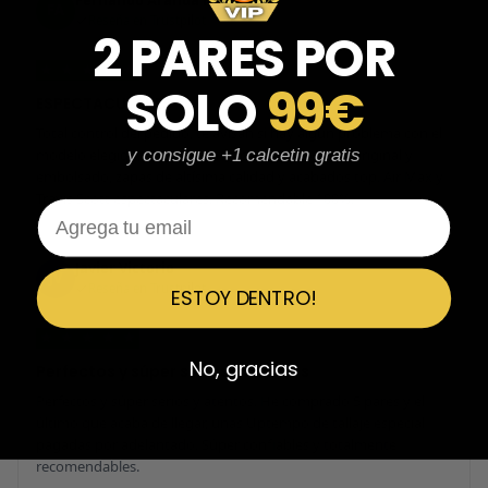
Fernando Aranda Morales
FA
Reseña en Trustpilot
2 PARES POR
★
★
★
★
★
SOLO
99€
ESPECTACULARES
Total control del pedido, te avisan si hay algún problema con el
modelo elegido, empaquetado perfecto con caja original y
y consigue +1 calcetin gratis
embolsado, zapas de altísima calidad y acabados top. Air Max y
Travis Scott espectaculares. Recomendable 100%.
Email
Javier Victorio
JV
Reseña en Trustpilot
ESTOY DENTRO!
★
★
★
★
★
No, gracias
Perfectos y súper serios y atentos
Perfectos y súper serios y atentos. He comprado 5 pares y el
último que acaba de llegar, unas Uptempo de tallaje especial
pagadas por adelantado. Súper confiables y totalmente
recomendables.