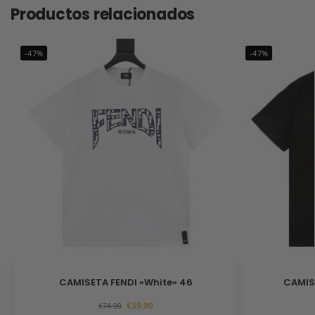
Productos relacionados
-47%
-47%
CAMISETA FENDI «White» 46
CAMIS
€
39.90
€
74.90