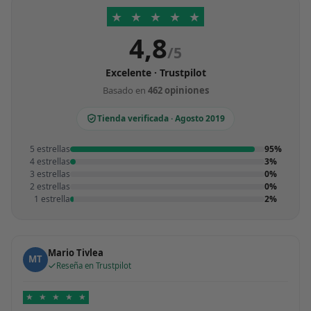
★
★
★
★
★
4,8
/5
Excelente · Trustpilot
Basado en
462 opiniones
Tienda verificada · Agosto 2019
5 estrellas
95%
4 estrellas
3%
3 estrellas
0%
2 estrellas
0%
1 estrella
2%
Mario Tivlea
MT
Reseña en Trustpilot
★
★
★
★
★