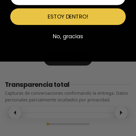
Confiables al 100%
Calidad brutal, zapatillas impolutas sin ningún rasguño, la caja
ESTOY DENTRO!
nítida y con calcetines de regalo. El tiempo de espera el
estimado y el tallaje correcto también. Muy confiables desde
luego.
No, gracias
Ver más reseñas
Transparencia total
Capturas de conversaciones confirmando la entrega. Datos
personales parcialmente ocultados por privacidad.
Entrega confirmada