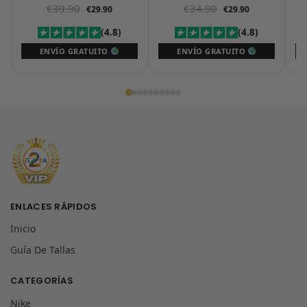
25/26
€
39.90
€
34.90
€
29.90
€
29.90
(4.8)
(4.8)
ENVÍO GRATUITO
ENVÍO GRATUITO
ENLACES RÁPIDOS
Inicio
Guía De Tallas
CATEGORÍAS
Nike