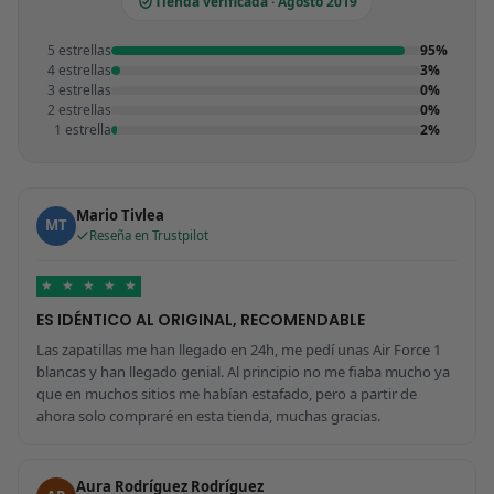
Tienda verificada · Agosto 2019
5 estrellas
95%
4 estrellas
3%
3 estrellas
0%
2 estrellas
0%
1 estrella
2%
Mario Tivlea
MT
Reseña en Trustpilot
★
★
★
★
★
ES IDÉNTICO AL ORIGINAL, RECOMENDABLE
Las zapatillas me han llegado en 24h, me pedí unas Air Force 1
blancas y han llegado genial. Al principio no me fiaba mucho ya
que en muchos sitios me habían estafado, pero a partir de
ahora solo compraré en esta tienda, muchas gracias.
Aura Rodríguez Rodríguez