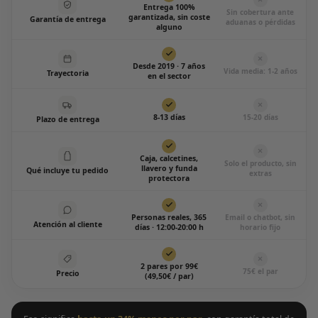
Entrega 100%
Sin cobertura ante
garantizada, sin coste
Garantía de entrega
aduanas o pérdidas
alguno
Desde 2019 · 7 años
Vida media: 1-2 años
Trayectoria
en el sector
8-13 días
15-20 días
Plazo de entrega
Caja, calcetines,
Solo el producto, sin
llavero y funda
Qué incluye tu pedido
extras
protectora
Personas reales, 365
Email o chatbot, sin
Atención al cliente
días · 12:00-20:00 h
horario fijo
2 pares por 99€
75€ el par
Precio
(49,50€ / par)