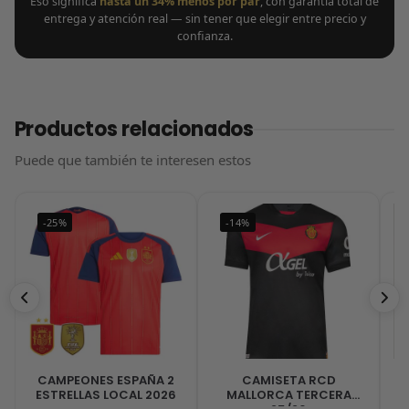
Eso significa
hasta un 34% menos por par
, con garantía total de
entrega y atención real — sin tener que elegir entre precio y
confianza.
Productos relacionados
Puede que también te interesen estos
-25%
-14%
CAMPEONES ESPAÑA 2
CAMISETA RCD
C
ESTRELLAS LOCAL 2026
MALLORCA TERCERA
U