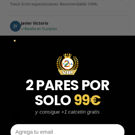
Travis Scott espectaculares. Recomendable 100%.
Javier Victorio
JV
Reseña en Trustpilot
★
★
★
★
★
Perfectos y súper serios y atentos
Perfectos y súper serios y atentos. He comprado 5 pares y el
último que acaba de llegar, unas Uptempo de tallaje especial
pagadas por adelantado. Súper confiables y totalmente
recomendables.
2 PARES POR
Ver 3 reseñas más de Javier
SOLO
99€
y consigue +1 calcetin gratis
Emiliano Vega
EV
Reseña en Trustpilot
Email
★
★
★
★
★