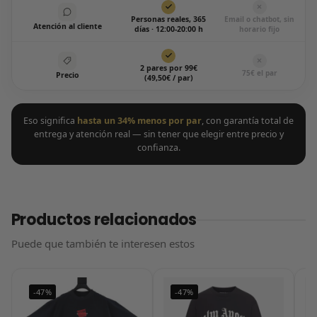
Personas reales, 365
Email o chatbot, sin
Atención al cliente
días · 12:00-20:00 h
horario fijo
2 pares por 99€
75€ el par
Precio
(49,50€ / par)
Eso significa
hasta un 34% menos por par
, con garantía total de
entrega y atención real — sin tener que elegir entre precio y
confianza.
Productos relacionados
Puede que también te interesen estos
-47%
-47%