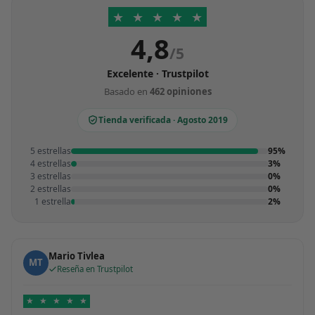
★
★
★
★
★
4,8
/5
Excelente · Trustpilot
Basado en
462 opiniones
Tienda verificada · Agosto 2019
5 estrellas
95%
4 estrellas
3%
3 estrellas
0%
2 estrellas
0%
1 estrella
2%
Mario Tivlea
MT
Reseña en Trustpilot
★
★
★
★
★