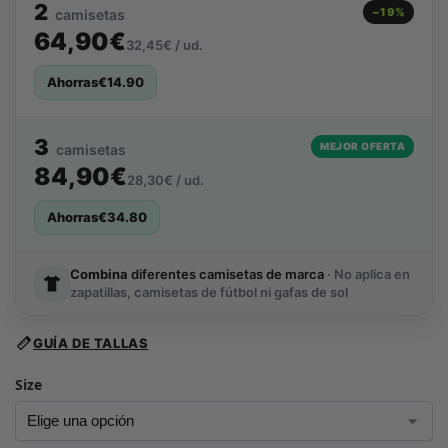
2
−19%
camisetas
64,90€
32,45€ / ud.
Ahorras
€
14.90
3
MEJOR OFERTA
camisetas
84,90€
28,30€ / ud.
Ahorras
€
34.80
Combina
diferentes camisetas de marca
· No aplica en
zapatillas, camisetas de fútbol ni gafas de sol
GUÍA DE TALLAS
Size