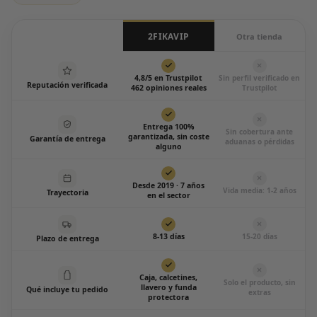
2FIKAVIP
Otra tienda
4,8/5 en Trustpilot
Sin perfil verificado en
Reputación verificada
462 opiniones reales
Trustpilot
Entrega 100%
Sin cobertura ante
garantizada, sin coste
Garantía de entrega
aduanas o pérdidas
alguno
Desde 2019 · 7 años
Vida media: 1-2 años
Trayectoria
en el sector
8-13 días
15-20 días
Plazo de entrega
Caja, calcetines,
Solo el producto, sin
llavero y funda
Qué incluye tu pedido
extras
protectora