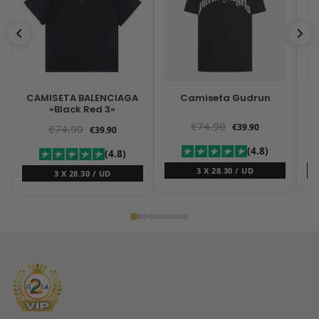
CAMISETA BALENCIAGA
Camiseta Gudrun
«Black Red 3»
€
74.90
€
39.90
€
74.90
€
39.90
(4.8)
(4.8)
3 X 28.30 / UD
3 X 28.30 / UD