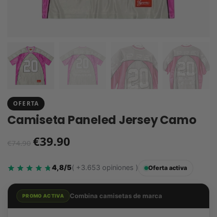
OFERTA
Camiseta Paneled Jersey Camo
€
39.90
€
74.90
4,8/5
( +3.653 opiniones )
Oferta activa
Combina camisetas de marca
PROMO ACTIVA