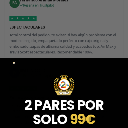
Fernando Aranda Morales
FA
Reseña en Trustpilot
★
★
★
★
★
ESPECTACULARES
Total control del pedido, te avisan si hay algún problema con el
modelo elegido, empaquetado perfecto con caja original y
embolsado, zapas de altísima calidad y acabados top. Air Max y
Travis Scott espectaculares. Recomendable 100%.
Javier Victorio
JV
Reseña en Trustpilot
★
★
★
★
★
Perfectos y súper serios y atentos
2 PARES POR
Perfectos y súper serios y atentos. He comprado 5 pares y el
último que acaba de llegar, unas Uptempo de tallaje especial
SOLO
99€
pagadas por adelantado. Súper confiables y totalmente
recomendables.