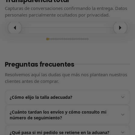
Capturas de conversaciones confirmando la entrega. Datos
personales parcialmente ocultados por privacidad.
Entrega confirmada
Preguntas frecuentes
Resolvemos aquí las dudas que más nos plantean nuestros
clientes antes de comprar.
¿Cómo elijo la talla adecuada?
Justo encima del botón de «Añadir al carrito» tienes nuestra
¿Cuánto tardan los envíos y cómo consulto mi
guía de tallas, pensada para ayudarte a acertar a la
número de seguimiento?
primera. Por lo general, nuestros productos tallan de forma
estándar: te recomendamos elegir la talla que usas
En cuanto confirmes tu pedido nos ponemos en marcha:
¿Qué pasa si mi pedido se retiene en la aduana?
habitualmente. Si estás entre dos números, opta siempre
recibirás tu número de seguimiento por email en un plazo