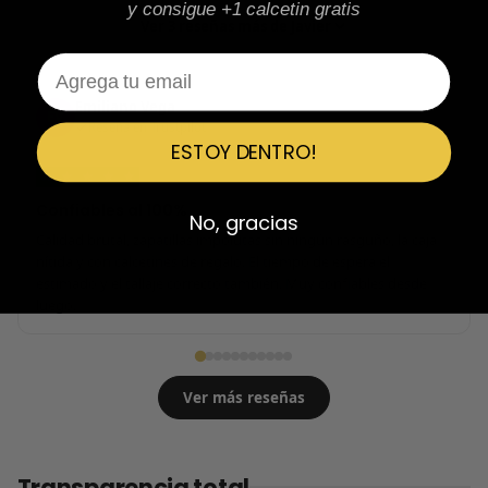
y consigue +1 calcetin gratis
Ver 3 reseñas más de Javier
Email
Emiliano Vega
EV
Reseña en Trustpilot
ESTOY DENTRO!
★
★
★
★
★
Confiables al 100%
No, gracias
Calidad brutal, zapatillas impolutas sin ningún rasguño, la caja
nítida y con calcetines de regalo. El tiempo de espera el
estimado y el tallaje correcto también. Muy confiables desde
luego.
Ver más reseñas
Transparencia total