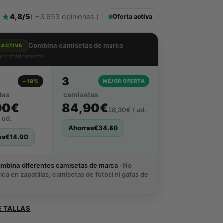
4,8/5
( +3.653 opiniones )
Oferta activa
Combina camisetas de marca
 ACTIVA
 automáticamente
3
−19%
MEJOR OFERTA
tas
camisetas
90€
84,90€
28,30€ / ud.
 ud.
Ahorras
€
34.80
as
€
14.90
ombina
diferentes camisetas de marca
· No
lica en zapatillas, camisetas de fútbol ni gafas de
l
E TALLAS