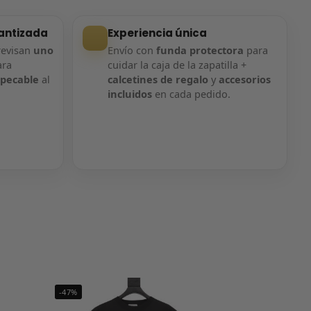
antizada
Experiencia única
revisan
uno
Envío con
funda protectora
para
ara
cuidar la caja de la zapatilla +
mpecable
al
calcetines de regalo
y
accesorios
incluidos
en cada pedido.
-47%