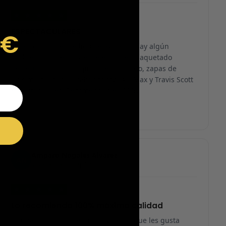
★
★
★
★
★
ESPECTACULARES
9€
Total control del pedido, te avisan si hay algún
problema con el modelo elegido, empaquetado
perfecto con caja original y embolsado, zapas de
altísima calidad y acabados top. Air Max y Travis Scott
espectaculares. Recomendable 100%.
Amparo Nogales Alvarez
AN
Reseña en Trustpilot
★
★
★
★
★
Lo recomiendo 100% máxima calidad
Es una página fiable… no soy de las que les gusta