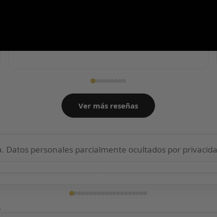
rasguño, la caja nítida y con calcetines de regalo. El
tiempo de espera el estimado y el tallaje correcto
también. Muy confiables desde luego.
Ver más reseñas
 Datos personales parcialmente ocultados por privacida
ga confirmada
Entrega confirmada
?