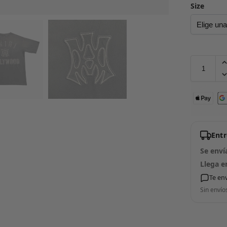
Size
Ent
Se enví
Llega e
Te en
Sin envío