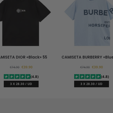
MISETA DIOR «Black» 55
CAMISETA BURBERRY «Blue
€
39.90
€
39.90
€
74.90
€
74.90
(4.8)
(4.8)
3 X 28.30 / UD
3 X 28.30 / UD