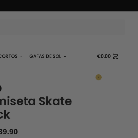
Buscar
CORTOS
GAFAS DE SOL
€
0.00
0
iseta Skate
ck
39.90