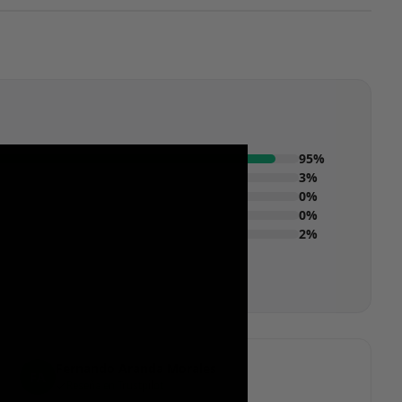
95%
3%
0%
0%
2%
Fernando Aranda Morales
FA
Reseña en Trustpilot