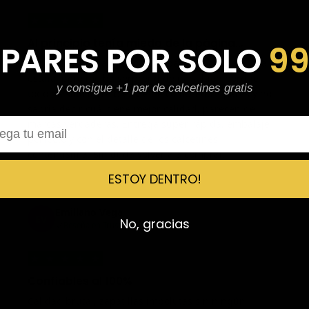
★
★
★
★
★
Al principio tenía miedo de la página…
 PARES POR SOLO
9
Al principio tenía miedo de la página por si era una
estafa, pero me ha sorprendido para bien porque
y consigue +1 par de calcetines gratis
todo ha sido increíble. Me he comprado 2 pares y no
sabría decir cuál tiene mejor calidad, parecen de
l
marcas verdaderas. Entrega súper rápida, embalaje
perfecto y con el detalle de los calcetines
contentísima. Sin duda volvería a comprar.
ESTOY DENTRO!
Emiliano Vega
EV
No, gracias
Reseña en Trustpilot
★
★
★
★
★
Confiables al 100%
Calidad brutal, zapatillas impolutas sin ningún