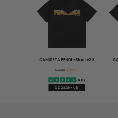
CAMISETA FENDI «Black»39
CA
€
39.90
€
74.90
(4.8)
3 X 28.30 / UD