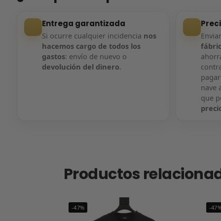
Entrega garantizada
Prec
Si ocurre cualquier incidencia
nos
Envi
hacemos cargo de todos los
fábri
gastos
: envío de nuevo o
ahorra
devolución del dinero
.
contr
pagar
nave a
que 
preci
Productos relaciona
-47%
-47