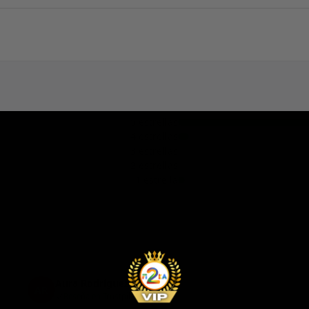
5 estrellas
4 estrellas
3 estrellas
2 estrellas
1 estrella
Aura Rodríguez Rodríguez
AR
Reseña en Trustpilot