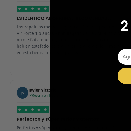
★
★
★
★
★
ES IDÉNTICO AL ORIGINAL, RECOMENDABLE
2
Las zapatillas me han llegado en 24h, me pedí unas
Air Force 1 blancas y han llegado genial. Al principio
no me fiaba mucho ya que en muchos sitios me
habían estafado, pero a partir de ahora solo compraré
Emai
en esta tienda, muchas gracias.
Javier Victorio
JV
Reseña en Trustpilot
★
★
★
★
★
Perfectos y súper serios y atentos
Perfectos y súper serios y atentos. He comprado 5