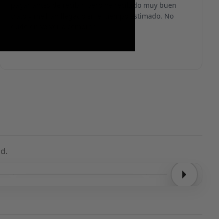
pagar antes de recibir, pero he recibido muy buen
trato y me han llegado en el tiempo estimado. No
dudo en volver a comprar.
d.
Entrega confirmada
Entrega confirmada