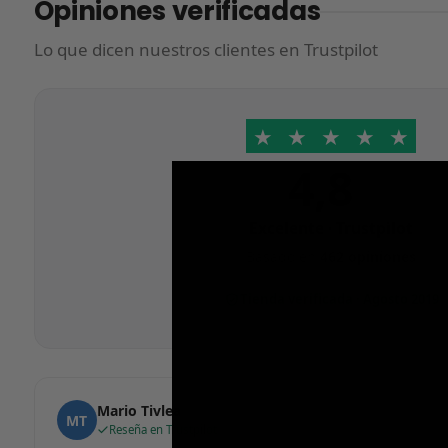
Opiniones verificadas
Lo que dicen nuestros clientes en Trustpilot
★
★
★
★
★
4,8
/5
Excelente · Trustpilot
Basado en
462 opiniones
Tienda verificada · Agosto 2019
Mario Tivlea
MT
Reseña en Trustpilot