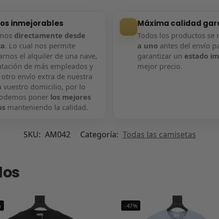
ios inmejorables
Máxima calidad gar
amos
directamente desde
Todos los productos se 
ca
. Lo cual nos permite
a uno
antes del envío p
rnos el alquiler de una nave,
garantizar un
estado i
atación de más empleados y
mejor precio.
 otro envío extra de nuestra
 vuestro domicilio, por lo
podemos poner
los mejores
os
manteniendo la calidad.
SKU:
AM042
Categoría:
Todas las camisetas
dos
%
-47%