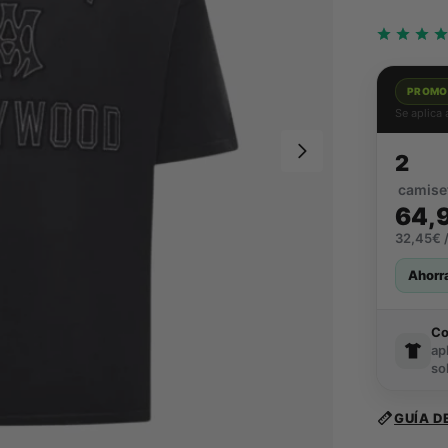
PROMO
Se aplica
2
camise
64,
32,45€ /
Ahorr
C
ap
so
GUÍA D