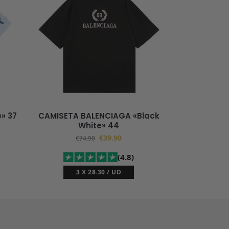
» 37
CAMISETA BALENCIAGA «Black
White» 44
€
39.90
€
74.90
(4.8)
3 X 28.30 / UD