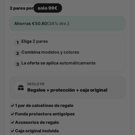
solo 99€
2 pares por
Ahorras
€
50.80
(34% dto.)
Elige
2 pares
1
Combina
modelos y colores
2
La oferta se aplica
automáticamente
3
INCLUYE
Regalos + protección + caja original
✓
1 par de calcetines de regalo
✓
Funda protectora antigolpes
✓
Accesorios de regalo
✓
Caja original incluida