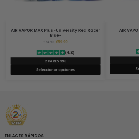
AIR VAPOR MAX Plus «University Red Racer
AIR VAPO
Blue»
€
59.90
€
74.90
(4.8)
2 PARES 99€
S
Seleccionar opciones
ENLACES RÁPIDOS