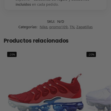
incluidos
en cada pedido.
SKU:
N/D
Categorías:
Nike
,
promo109
,
TN
,
Zapatillas
Productos relacionados
-20%
-20%