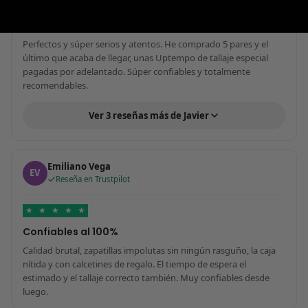
★
★
★
★
★
Perfectos y súper serios y atentos
Perfectos y súper serios y atentos. He comprado 5 pares y el
último que acaba de llegar, unas Uptempo de tallaje especial
pagadas por adelantado. Súper confiables y totalmente
recomendables.
Ver 3 reseñas más de Javier
Emiliano Vega
EV
Reseña en Trustpilot
★
★
★
★
★
Confiables al 100%
Calidad brutal, zapatillas impolutas sin ningún rasguño, la caja
nítida y con calcetines de regalo. El tiempo de espera el
estimado y el tallaje correcto también. Muy confiables desde
luego.