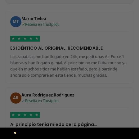
Mario Tivlea
MT
Reseña en Trustpilot
★
★
★
★
★
ES IDÉNTICO AL ORIGINAL, RECOMENDABLE
Las zapatillas me han llegado en 24h, me pedí unas Air Force 1
blancas y han llegado genial. Al principio no me fiaba mucho ya
que en muchos sitios me habían estafado, pero a partir de
ahora solo compraré en esta tienda, muchas gracias.
Aura Rodríguez Rodríguez
AR
Reseña en Trustpilot
★
★
★
★
★
Al principio tenía miedo de la página…
Al principio tenía miedo de la página por si era una estafa, pero
me ha sorprendido para bien porque todo ha sido increíble. Me