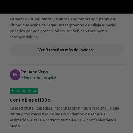
★
★
★
★
★
Perfectos y súper serios y atentos
Perfectos y súper serios y atentos. He comprado 5 pares y el
último que acaba de llegar, unas Uptempo de tallaje especial
pagadas por adelantado. Súper confiables y totalmente
recomendables.
Ver 3 reseñas más de Javier
Emiliano Vega
EV
Reseña en Trustpilot
★
★
★
★
★
Confiables al 100%
Calidad brutal, zapatillas impolutas sin ningún rasguño, la caja
nítida y con calcetines de regalo. El tiempo de espera el
estimado y el tallaje correcto también. Muy confiables desde
luego.