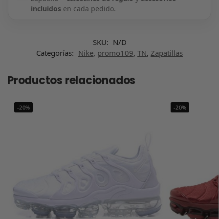
incluidos
en cada pedido.
SKU:
N/D
Categorías:
Nike
,
promo109
,
TN
,
Zapatillas
Productos relacionados
-20%
-20%