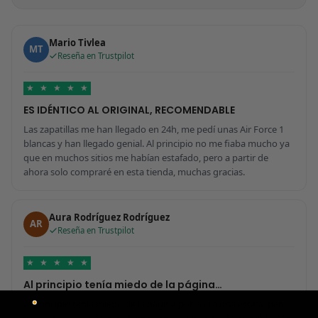
Mario Tivlea
MT
Reseña en Trustpilot
★
★
★
★
★
ES IDÉNTICO AL ORIGINAL, RECOMENDABLE
Las zapatillas me han llegado en 24h, me pedí unas Air Force 1
blancas y han llegado genial. Al principio no me fiaba mucho ya
que en muchos sitios me habían estafado, pero a partir de
ahora solo compraré en esta tienda, muchas gracias.
Aura Rodríguez Rodríguez
AR
Reseña en Trustpilot
★
★
★
★
★
Al principio tenía miedo de la página…
Al principio tenía miedo de la página por si era una estafa, pero
me ha sorprendido para bien porque todo ha sido increíble. Me