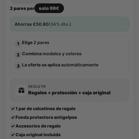
solo 99€
2 pares por
Ahorras
€
50.80
(34% dto.)
Elige
2 pares
1
Combina
modelos y colores
2
La oferta se aplica
automáticamente
3
INCLUYE
Regalos + protección + caja original
✓
1 par de calcetines de regalo
✓
Funda protectora antigolpes
✓
Accesorios de regalo
✓
Caja original incluida