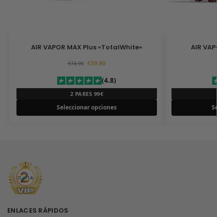
AIR VAPOR MAX Plus «TotalWhite»
AIR VAP
€
59.90
€
74.90
(4.8)
2 PARES 99€
Seleccionar opciones
S
ENLACES RÁPIDOS