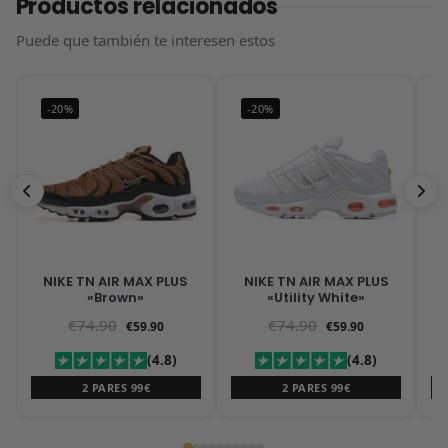
Productos relacionados
Puede que también te interesen estos
-20%
-20%
NIKE TN AIR MAX PLUS
NIKE TN AIR MAX PLUS
«Brown»
«Utility White»
€
74.90
€
74.90
€
59.90
€
59.90
(4.8)
(4.8)
2 PARES 99€
2 PARES 99€