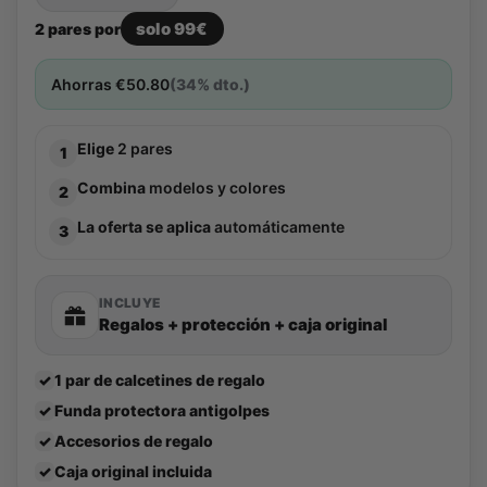
solo 99€
2 pares por
Ahorras
€
50.80
(34% dto.)
Elige
2 pares
1
Combina
modelos y colores
2
La oferta se aplica
automáticamente
3
INCLUYE
Regalos + protección + caja original
✓
1 par de calcetines de regalo
✓
Funda protectora antigolpes
✓
Accesorios de regalo
✓
Caja original incluida