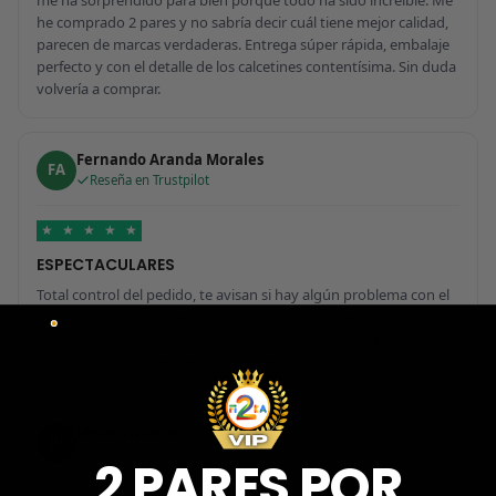
he comprado 2 pares y no sabría decir cuál tiene mejor calidad,
parecen de marcas verdaderas. Entrega súper rápida, embalaje
perfecto y con el detalle de los calcetines contentísima. Sin duda
volvería a comprar.
Fernando Aranda Morales
FA
Reseña en Trustpilot
★
★
★
★
★
ESPECTACULARES
Total control del pedido, te avisan si hay algún problema con el
modelo elegido, empaquetado perfecto con caja original y
embolsado, zapas de altísima calidad y acabados top. Air Max y
Travis Scott espectaculares. Recomendable 100%.
Javier Victorio
JV
Reseña en Trustpilot
2 PARES POR