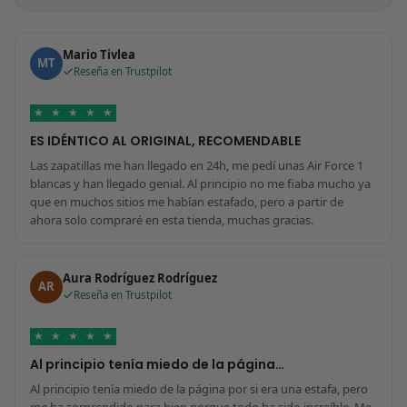
Mario Tivlea
MT
Reseña en Trustpilot
★
★
★
★
★
ES IDÉNTICO AL ORIGINAL, RECOMENDABLE
Las zapatillas me han llegado en 24h, me pedí unas Air Force 1
blancas y han llegado genial. Al principio no me fiaba mucho ya
que en muchos sitios me habían estafado, pero a partir de
ahora solo compraré en esta tienda, muchas gracias.
Aura Rodríguez Rodríguez
AR
Reseña en Trustpilot
★
★
★
★
★
Al principio tenía miedo de la página…
Al principio tenía miedo de la página por si era una estafa, pero
me ha sorprendido para bien porque todo ha sido increíble. Me