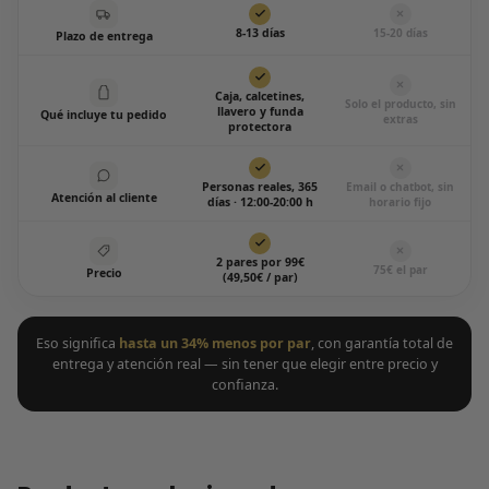
8-13 días
15-20 días
Plazo de entrega
Caja, calcetines,
Solo el producto, sin
llavero y funda
Qué incluye tu pedido
extras
protectora
Personas reales, 365
Email o chatbot, sin
Atención al cliente
días · 12:00-20:00 h
horario fijo
2 pares por 99€
75€ el par
Precio
(49,50€ / par)
Eso significa
hasta un 34% menos por par
, con garantía total de
entrega y atención real — sin tener que elegir entre precio y
confianza.