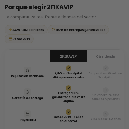
Por qué elegir 2FIKAVIP
tus datos de pago, así que tu compra está 100% protegida.
que si tardamos un poco más de lo habitual, tranquilo:
respondemos siempre, sin excepción.
La comparativa real frente a tiendas del sector
Escríbenos por WhatsApp
4,8/5 · 462 opiniones
100% de entregas garantizadas
Todos los días de 12:00 a 20:00
Desde 2019
2FIKAVIP
Otra tienda
4,8/5 en Trustpilot
Sin perfil verificado en
Reputación verificada
462 opiniones reales
Trustpilot
Entrega 100%
Sin cobertura ante
garantizada, sin coste
Garantía de entrega
aduanas o pérdidas
alguno
Desde 2019 · 7 años
Vida media: 1-2 años
Trayectoria
en el sector