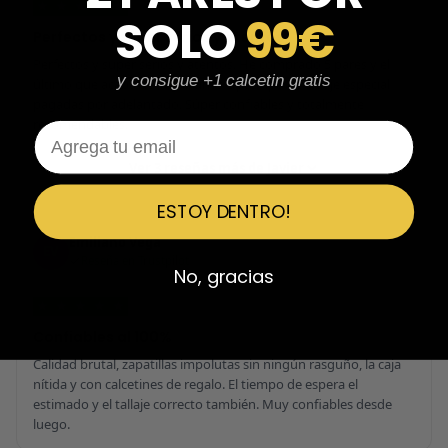
★
★
★
★
★
SOLO
99€
Perfectos y súper serios y atentos
Perfectos y súper serios y atentos. He comprado 5 pares y el
y consigue +1 calcetin gratis
último que acaba de llegar, unas Uptempo de tallaje especial
pagadas por adelantado. Súper confiables y totalmente
recomendables.
Email
Ver 3 reseñas más de Javier
ESTOY DENTRO!
Emiliano Vega
EV
Reseña en Trustpilot
No, gracias
★
★
★
★
★
Confiables al 100%
Calidad brutal, zapatillas impolutas sin ningún rasguño, la caja
nítida y con calcetines de regalo. El tiempo de espera el
estimado y el tallaje correcto también. Muy confiables desde
luego.