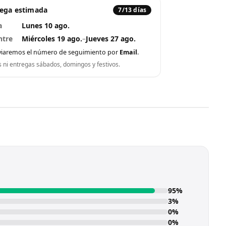
rega estimada
7/13 días
a
Lunes 10 ago.
ntre
Miércoles 19 ago.
–
Jueves 27 ago.
viaremos el número de seguimiento por
Email
.
s ni entregas sábados, domingos y festivos.
95%
3%
0%
0%