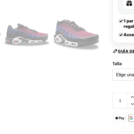
✓
1 par
rega
✓
Acce
GUÍA D
Talla