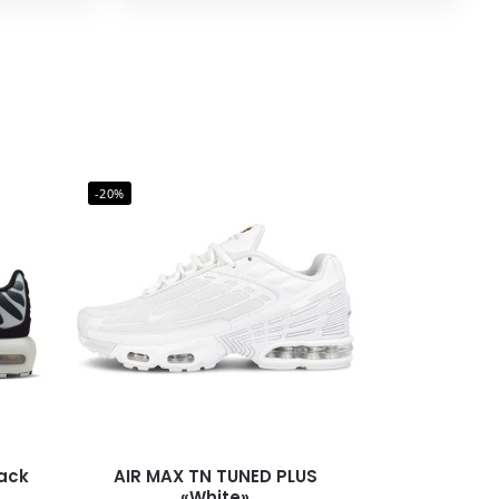
-20%
lack
AIR MAX TN TUNED PLUS
«White»