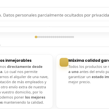
 Datos personales parcialmente ocultados por privacida
ga confirmada
Entrega confirmada
?
ios inmejorables
Máxima calidad gar
amos
directamente desde
Todos los productos se 
ca
. Lo cual nos permite
a uno
antes del envío p
rnos el alquiler de una nave,
garantizar un
estado i
atación de más empleados y
mejor precio.
 otro envío extra de nuestra
 vuestro domicilio, por lo
podemos poner
los mejores
os
manteniendo la calidad.