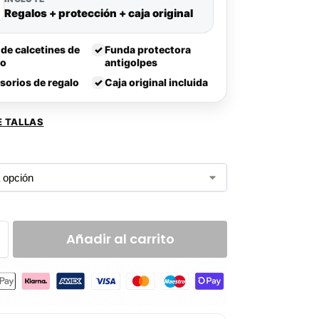
Regalos + protección + caja original
 de calcetines de
✓
Funda protectora
lo
antigolpes
sorios de regalo
✓
Caja original incluida
E TALLAS
Añadir al carrito