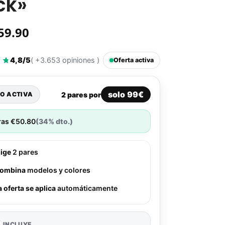
ck»
59.90
4,8/5
( +3.653 opiniones )
Oferta activa
solo 99€
2 pares por
O ACTIVA
ras
€
50.80
(34% dto.)
lige
2 pares
ombina
modelos y colores
a oferta se aplica
automáticamente
INCLUYE