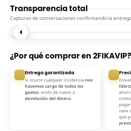
Transparencia total
Capturas de conversaciones confirmando la entrega.
Entrega confirmada
Entre
¿Por qué comprar en 2FIKAVIP
Entrega garantizada
Prec
Si ocurre cualquier incidencia
nos
Envi
hacemos cargo de todos los
fábri
gastos
: envío de nuevo o
ahorra
devolución del dinero
.
contr
pagar
nave a
que 
preci