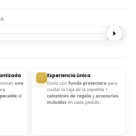
d.
Entrega confirmada
Entrega confirmada
antizada
Experiencia única
revisan
uno
Envío con
funda protectora
para
ara
cuidar la caja de la zapatilla +
mpecable
al
calcetines de regalo
y
accesorios
incluidos
en cada pedido.