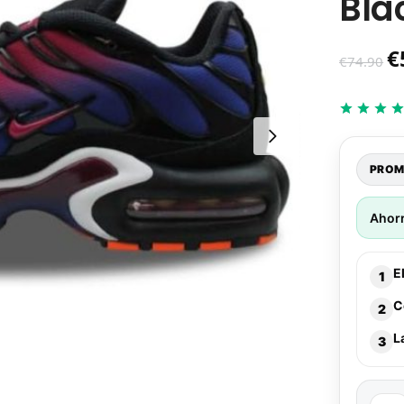
Bla
€
€
74.90
PROM
Ahor
E
1
C
2
L
3