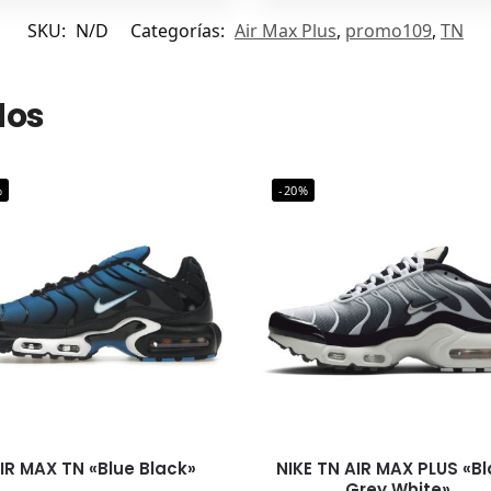
SKU:
N/D
Categorías:
Air Max Plus
,
promo109
,
TN
dos
%
-20%
AIR MAX TN «Blue Black»
NIKE TN AIR MAX PLUS «B
Grey White»