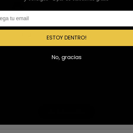
Emiliano Vega
EV
Reseña en Trustpilot
l
★
★
★
★
★
Confiables al 100%
ESTOY DENTRO!
Calidad brutal, zapatillas impolutas sin ningún
rasguño, la caja nítida y con calcetines de regalo. El
No, gracias
tiempo de espera el estimado y el tallaje correcto
también. Muy confiables desde luego.
Ver más reseñas