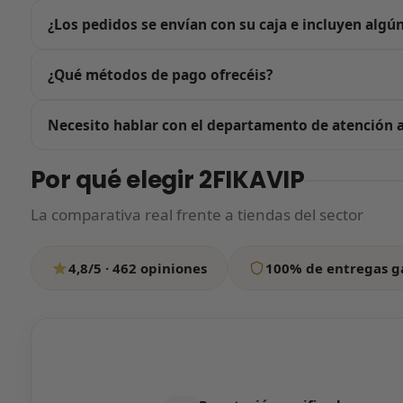
Trabajamos únicamente con calidad G5, el estándar más al
¿Los pedidos se envían con su caja e incluyen algú
los propios clientes al recibir sus pedidos. Además, cada 
Sí. Cuidar la experiencia de compra es nuestra prioridad, 
¿Qué métodos de pago ofrecéis?
cada caja con una funda especial para que llegue perfecta
Todos nuestros pagos se procesan a través de Stripe, la pa
Necesito hablar con el departamento de atención a
Google Pay, Bizum, Klarna, Amazon Pay y más. Al pulsar 
pago, así que tu compra está 100% protegida.
Escríbenos por WhatsApp contándonos en qué podemos ayu
Por qué elegir 2FIKAVIP
si tardamos un poco más de lo habitual, tranquilo: resp
La comparativa real frente a tiendas del sector
Escríbenos por WhatsApp
4,8/5 · 462 opiniones
100% de entregas g
Todos los días de 12:00 a 20:00