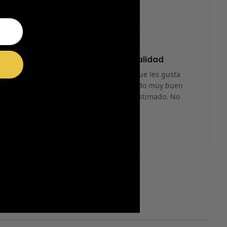
Amparo Nogales Alvarez
AN
Reseña en Trustpilot
★
★
★
★
★
Lo recomiendo 100% máxima calidad
Es una página fiable… no soy de las que les gusta
pagar antes de recibir, pero he recibido muy buen
trato y me han llegado en el tiempo estimado. No
dudo en volver a comprar.