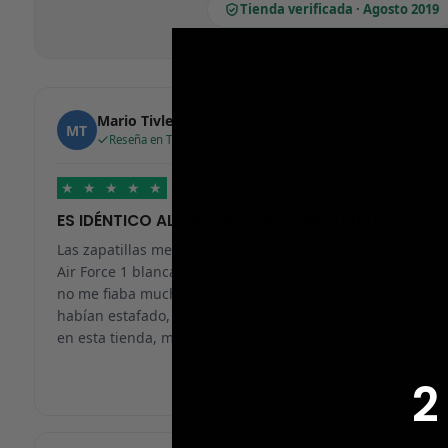
Tienda verificada · Agosto 2019
Mario Tivlea
MT
Reseña en Trustpilot
★
★
★
★
★
ES IDÉNTICO AL ORIGINAL, RECOMENDABLE
Las zapatillas me han llegado en 24h, me pedí unas
Air Force 1 blancas y han llegado genial. Al principio
no me fiaba mucho ya que en muchos sitios me
habían estafado, pero a partir de ahora solo compraré
en esta tienda, muchas gracias.
2