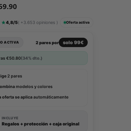
59.90
4,8/5
( +3.653 opiniones )
Oferta activa
solo 99€
2 pares por
O ACTIVA
ras
€
50.80
(34% dto.)
lige
2 pares
ombina
modelos y colores
a oferta se aplica
automáticamente
INCLUYE
Regalos + protección + caja original