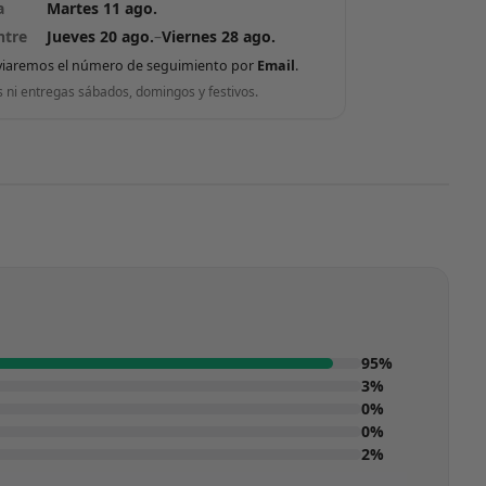
a
Martes 11 ago.
ntre
Jueves 20 ago.
–
Viernes 28 ago.
viaremos el número de seguimiento por
Email
.
s ni entregas sábados, domingos y festivos.
95%
3%
0%
0%
2%