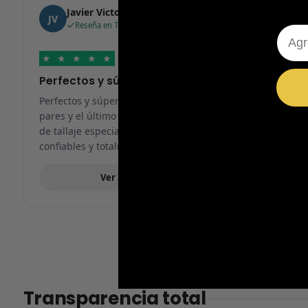
Javier Victorio
JV
Reseña en Trustpilot
Emai
★
★
★
★
★
Perfectos y súper serios y atentos
Perfectos y súper serios y atentos. He comprado 5
pares y el último que acaba de llegar, unas Uptempo
de tallaje especial pagadas por adelantado. Súper
confiables y totalmente recomendables.
Ver 3 reseñas más de Javier
Transparencia total