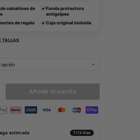
 de calcetines de
✓
Funda protectora
lo
antigolpes
sorios de regalo
✓
Caja original incluida
E TALLAS
Añadir al carrito
rega estimada
7/13 días