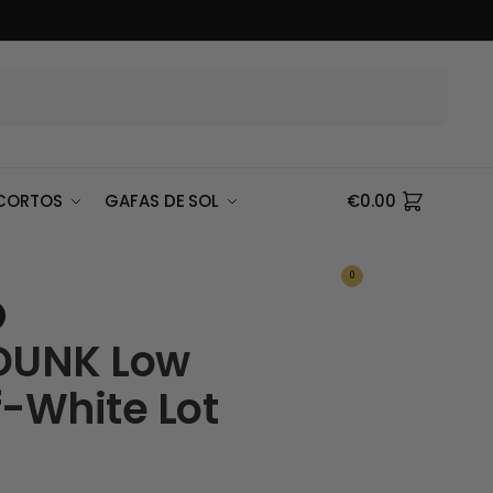
Buscar
CORTOS
GAFAS DE SOL
€
0.00
0
DUNK Low
f-White Lot