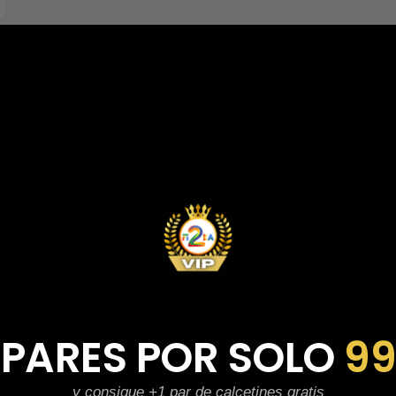
Aura Rodríguez Rodríguez
AR
Reseña en Trustpilot
★
★
★
★
★
Al principio tenía miedo de la página…
Al principio tenía miedo de la página por si era una
estafa, pero me ha sorprendido para bien porque
todo ha sido increíble. Me he comprado 2 pares y no
sabría decir cuál tiene mejor calidad, parecen de
marcas verdaderas. Entrega súper rápida, embalaje
perfecto y con el detalle de los calcetines
 PARES POR SOLO
9
contentísima. Sin duda volvería a comprar.
y consigue +1 par de calcetines gratis