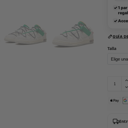
✓
1 par
rega
✓
Acce
GUÍA D
Talla
Ent