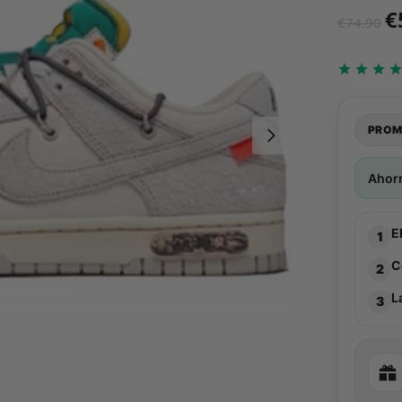
€
€
74.90
PROM
Ahor
E
1
C
2
L
3