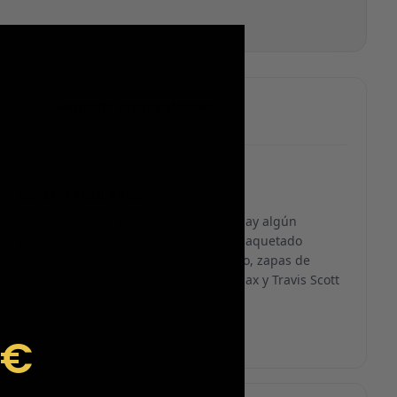
Fernando Aranda Morales
FA
Reseña en Trustpilot
★
★
★
★
★
ESPECTACULARES
Total control del pedido, te avisan si hay algún
problema con el modelo elegido, empaquetado
perfecto con caja original y embolsado, zapas de
altísima calidad y acabados top. Air Max y Travis Scott
espectaculares. Recomendable 100%.
9€