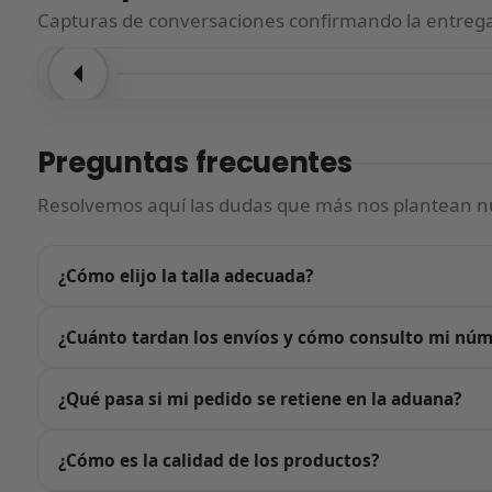
Capturas de conversaciones confirmando la entrega.
Entrega confirmada
Entre
Preguntas frecuentes
Resolvemos aquí las dudas que más nos plantean nu
¿Cómo elijo la talla adecuada?
Justo encima del botón de «Añadir al carrito» tienes nuest
¿Cuánto tardan los envíos y cómo consulto mi nú
estándar: te recomendamos elegir la talla que usas habi
número de menos, no.
En cuanto confirmes tu pedido nos ponemos en marcha: re
¿Qué pasa si mi pedido se retiene en la aduana?
días. Si en algún momento el seguimiento no se actualiza
No te preocupes: si tu pedido queda retenido en la aduan
¿Cómo es la calidad de los productos?
asumimos nosotros, no tú.