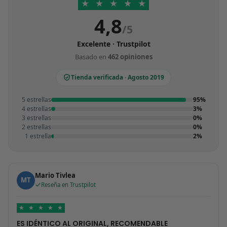
★
★
★
★
★
4,8
/5
Excelente · Trustpilot
Basado en
462 opiniones
Tienda verificada · Agosto 2019
5 estrellas
95%
4 estrellas
3%
3 estrellas
0%
2 estrellas
0%
1 estrella
2%
Mario Tivlea
MT
Reseña en Trustpilot
★
★
★
★
★
ES IDÉNTICO AL ORIGINAL, RECOMENDABLE