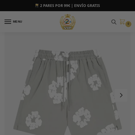
2 PARES POR 99€ | ENVÍO GRATIS
MENU
0