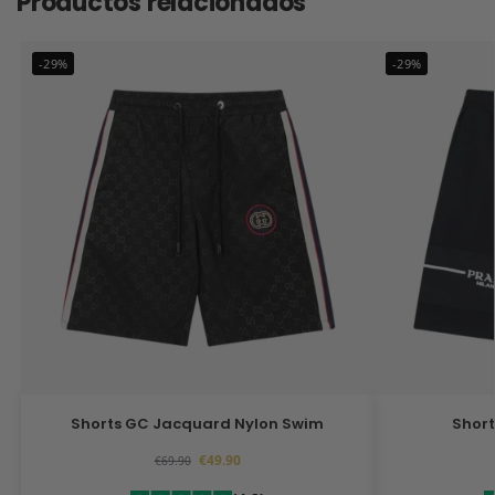
Productos relacionados
-29%
-29%
Shorts GC Jacquard Nylon Swim
Short
€
49.90
€
69.90