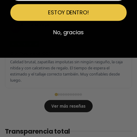
Ver 3 reseñas más de Javier
ESTOY DENTRO!
Emiliano Vega
EV
Reseña en Trustpilot
No, gracias
★
★
★
★
★
Confiables al 100%
Calidad brutal, zapatillas impolutas sin ningún rasguño, la caja
nítida y con calcetines de regalo. El tiempo de espera el
estimado y el tallaje correcto también. Muy confiables desde
luego.
Ver más reseñas
Transparencia total