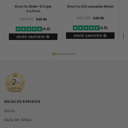
Shorts Web-Stripe
Shorts Ultrasuede Mesh
S
Cotton
€
69.90
€
49.90
€
69.90
€
49.90
(4.8)
(4.8)
ENVÍO GRATUITO
ENVÍO GRATUITO
ENLACES RÁPIDOS
Inicio
Guía De Tallas