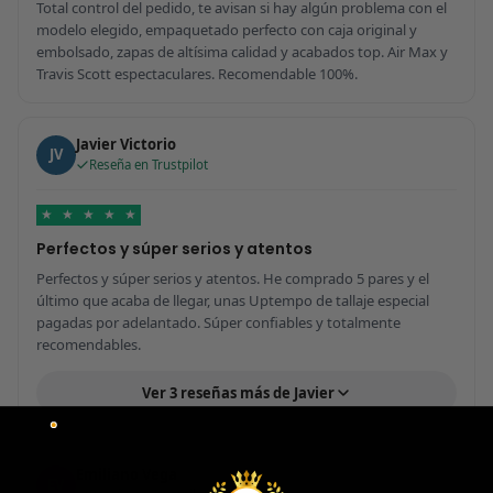
Total control del pedido, te avisan si hay algún problema con el
modelo elegido, empaquetado perfecto con caja original y
embolsado, zapas de altísima calidad y acabados top. Air Max y
Travis Scott espectaculares. Recomendable 100%.
Javier Victorio
JV
Reseña en Trustpilot
★
★
★
★
★
Perfectos y súper serios y atentos
Perfectos y súper serios y atentos. He comprado 5 pares y el
último que acaba de llegar, unas Uptempo de tallaje especial
pagadas por adelantado. Súper confiables y totalmente
recomendables.
Ver 3 reseñas más de Javier
Emiliano Vega
EV