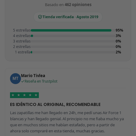
Basado en
462 opiniones
Tienda verificada · Agosto 2019
5 estrellas
95%
4 estrellas
3%
3 estrellas
0%
2 estrellas
0%
1 estrella
2%
Mario Tivlea
MT
Reseña en Trustpilot
★
★
★
★
★
ES IDÉNTICO AL ORIGINAL, RECOMENDABLE
Las zapatillas me han llegado en 24h, me pedí unas Air Force 1
blancas y han llegado genial. Al principio no me fiaba mucho ya
que en muchos sitios me habían estafado, pero a partir de
ahora solo compraré en esta tienda, muchas gracias.