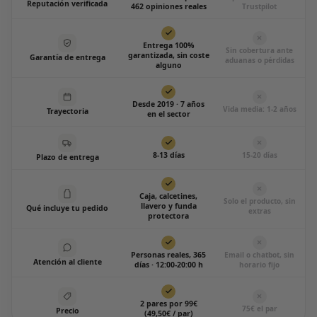
Reputación verificada
462 opiniones reales
Trustpilot
Entrega 100%
Sin cobertura ante
garantizada, sin coste
Garantía de entrega
aduanas o pérdidas
alguno
Desde 2019 · 7 años
Vida media: 1-2 años
Trayectoria
en el sector
8-13 días
15-20 días
Plazo de entrega
Caja, calcetines,
Solo el producto, sin
llavero y funda
Qué incluye tu pedido
extras
protectora
Personas reales, 365
Email o chatbot, sin
Atención al cliente
días · 12:00-20:00 h
horario fijo
2 pares por 99€
75€ el par
Precio
(49,50€ / par)