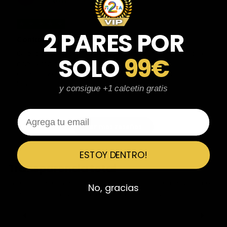
Reseña en Trustpilot
★
★
★
★
★
2 PARES POR
Confiables al 100%
Calidad brutal, zapatillas impolutas sin ningún rasguño, la caja
SOLO
99€
nítida y con calcetines de regalo. El tiempo de espera el
estimado y el tallaje correcto también. Muy confiables desde
luego.
y consigue +1 calcetin gratis
Email
Ver más reseñas
ESTOY DENTRO!
Transparencia total
Capturas de conversaciones confirmando la entrega. Datos
No, gracias
personales parcialmente ocultados por privacidad.