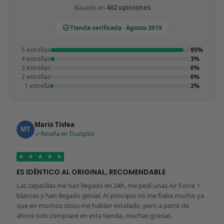
Basado en
462 opiniones
Tienda verificada · Agosto 2019
5 estrellas
95%
4 estrellas
3%
3 estrellas
0%
2 estrellas
0%
1 estrella
2%
Mario Tivlea
MT
Reseña en Trustpilot
★
★
★
★
★
ES IDÉNTICO AL ORIGINAL, RECOMENDABLE
Las zapatillas me han llegado en 24h, me pedí unas Air Force 1
blancas y han llegado genial. Al principio no me fiaba mucho ya
que en muchos sitios me habían estafado, pero a partir de
ahora solo compraré en esta tienda, muchas gracias.