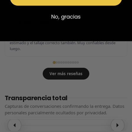
Reseña en Trustpilot
★
★
★
★
★
No, gracias
Confiables al 100%
Calidad brutal, zapatillas impolutas sin ningún rasguño, la caja
nítida y con calcetines de regalo. El tiempo de espera el
estimado y el tallaje correcto también. Muy confiables desde
luego.
Ver más reseñas
Transparencia total
Capturas de conversaciones confirmando la entrega. Datos
personales parcialmente ocultados por privacidad.