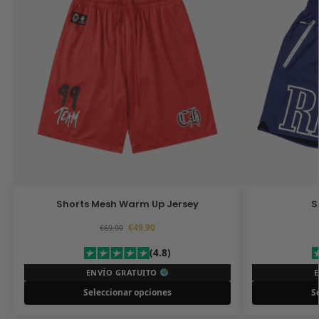
Shorts Mesh Warm Up Jersey
S
€
49.90
€
69.90
(4.8)
ENVÍO GRATUITO
Seleccionar opciones
S