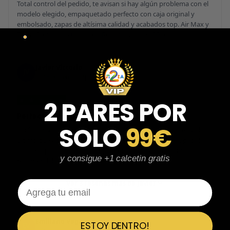
Total control del pedido, te avisan si hay algún problema con el
modelo elegido, empaquetado perfecto con caja original y
embolsado, zapas de altísima calidad y acabados top. Air Max y
Travis Scott espectaculares. Recomendable 100%.
Javier Victorio
JV
Reseña en Trustpilot
★
★
★
★
★
2 PARES POR
Perfectos y súper serios y atentos
SOLO
99€
Perfectos y súper serios y atentos. He comprado 5 pares y el
último que acaba de llegar, unas Uptempo de tallaje especial
pagadas por adelantado. Súper confiables y totalmente
y consigue +1 calcetin gratis
recomendables.
Email
Ver 3 reseñas más de Javier
Emiliano Vega
ESTOY DENTRO!
EV