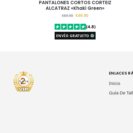
PANTALONES CORTOS CORTEIZ
ALCATRAZ «Khaki Green»
€
49.90
€
69.90
(4.8)
ENVÍO GRATUITO
ENLACES R
Inicio
Guía De Tal