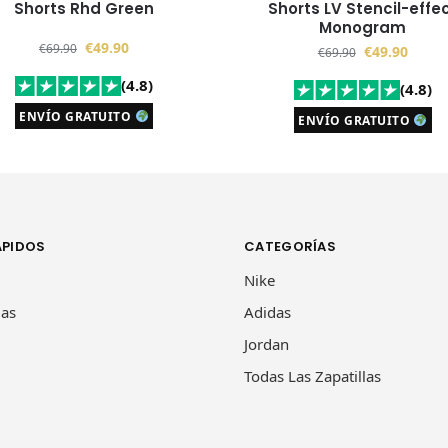
Shorts Rhd Green
Shorts LV Stencil-effe
Monogram
€
49.90
€
69.90
€
49.90
€
69.90
(4.8)
(4.8)
ENVÍO GRATUITO
ENVÍO GRATUITO
ÁPIDOS
CATEGORÍAS
Nike
las
Adidas
Jordan
Todas Las Zapatillas