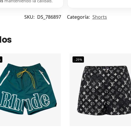
os
manteniendo la calidad.
SKU:
DS_786897
Categoría:
Shorts
dos
%
-29%