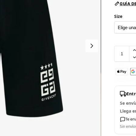
GUÍA D
Size
Ent
Se enví
Llega e
Te en
Sin envío