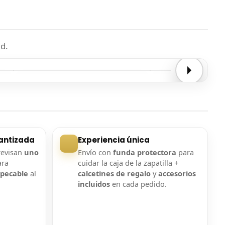
d.
Entrega confirmada
Entrega confirmada
antizada
Experiencia única
revisan
uno
Envío con
funda protectora
para
ara
cuidar la caja de la zapatilla +
mpecable
al
calcetines de regalo
y
accesorios
incluidos
en cada pedido.