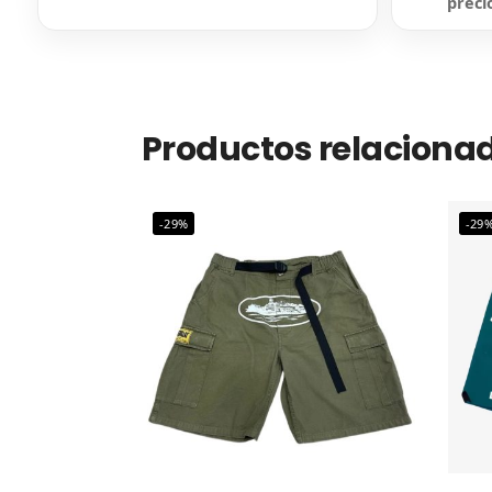
preci
Productos relaciona
-29%
-29