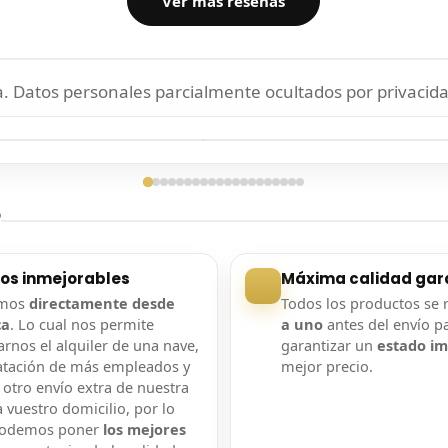
Ver más reseñas
 Datos personales parcialmente ocultados por privacida
ga confirmada
Entrega confirmada
?
ios inmejorables
Máxima calidad gar
amos
directamente desde
Todos los productos se 
ca
. Lo cual nos permite
a uno
antes del envío p
rnos el alquiler de una nave,
garantizar un
estado i
atación de más empleados y
mejor precio.
 otro envío extra de nuestra
 vuestro domicilio, por lo
podemos poner
los mejores