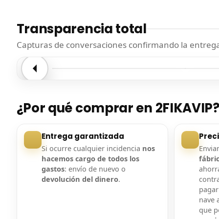
Transparencia total
Capturas de conversaciones confirmando la entrega.
Entrega confirmada
Entre
¿Por qué comprar en 2FIKAVIP
Entrega garantizada
Prec
Si ocurre cualquier incidencia
nos
Envi
hacemos cargo de todos los
fábri
gastos
: envío de nuevo o
ahorra
devolución del dinero
.
contr
pagar
nave a
que 