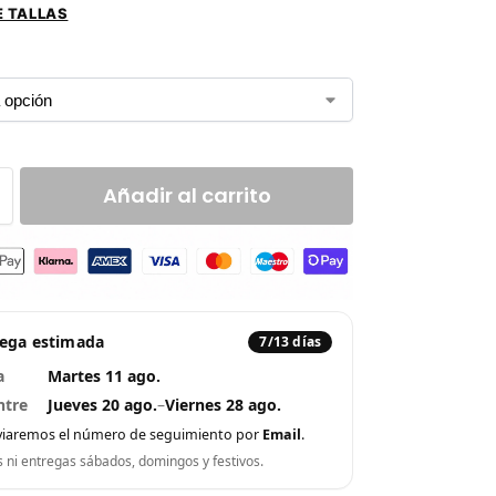
E TALLAS
Añadir al carrito
rega estimada
7/13 días
a
Martes 11 ago.
ntre
Jueves 20 ago.
–
Viernes 28 ago.
viaremos el número de seguimiento por
Email
.
s ni entregas sábados, domingos y festivos.