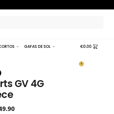
Buscar
CORTOS
GAFAS DE SOL
€
0.00
0
rts GV 4G
ece
49.90