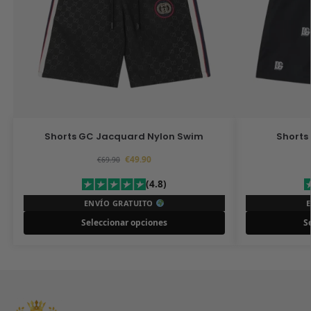
Shorts GC Jacquard Nylon Swim
Shorts
€
49.90
€
69.90
(4.8)
ENVÍO GRATUITO
Seleccionar opciones
S