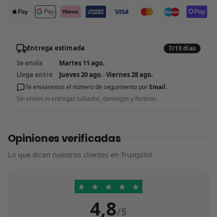
Entrega estimada
7/13 días
Se envía
Martes 11 ago.
Llega entre
Jueves 20 ago.
–
Viernes 28 ago.
Te enviaremos el número de seguimiento por
Email
.
Sin envíos ni entregas sábados, domingos y festivos.
Opiniones verificadas
Lo que dicen nuestros clientes en Trustpilot
★
★
★
★
★
4,8
/5