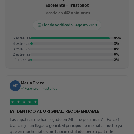
Excelente · Trustpilot
Basado en
462 opiniones
Tienda verificada · Agosto 2019
5 estrellas
95%
4 estrellas
3%
3 estrellas
0%
2 estrellas
0%
1 estrella
2%
Mario Tivlea
MT
Reseña en Trustpilot
★
★
★
★
★
ES IDÉNTICO AL ORIGINAL, RECOMENDABLE
Las zapatillas me han llegado en 24h, me pedí unas Air Force 1
blancas y han llegado genial. Al principio no me fiaba mucho ya
que en muchos sitios me habían estafado, pero a partir de