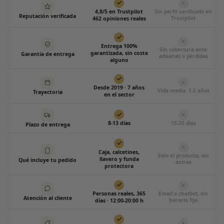
4,8/5 en Trustpilot
Sin perfil verificado en
Reputación verificada
Trustpilot
462 opiniones reales
Entrega 100%
Sin cobertura ante
garantizada, sin coste
Garantía de entrega
aduanas o pérdidas
alguno
Desde 2019 · 7 años
Vida media: 1-2 años
Trayectoria
en el sector
15-20 días
8-13 días
Plazo de entrega
Caja, calcetines,
Solo el producto, sin
llavero y funda
Qué incluye tu pedido
extras
protectora
Personas reales, 365
Email o chatbot, sin
Atención al cliente
horario fijo
días · 12:00-20:00 h