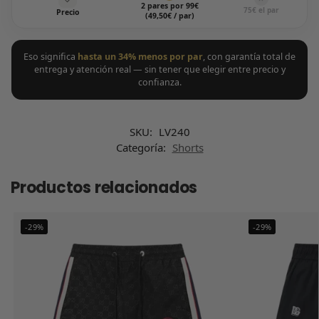
2 pares por 99€
75€ el par
Precio
(49,50€ / par)
Eso significa
hasta un 34% menos por par
, con garantía total de
entrega y atención real — sin tener que elegir entre precio y
confianza.
SKU:
LV240
Categoría:
Shorts
Productos relacionados
-29%
-29%