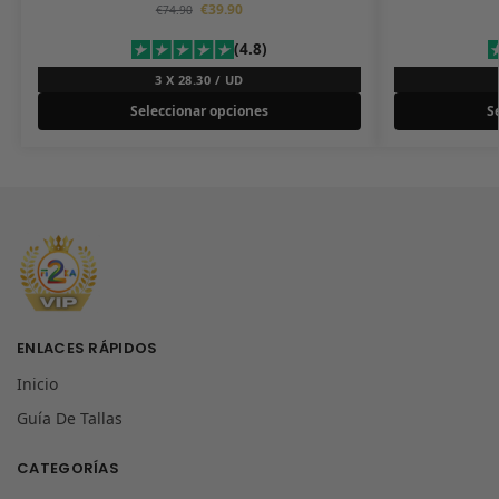
€
39.90
€
74.90
(4.8)
3 X 28.30 / UD
Seleccionar opciones
S
ENLACES RÁPIDOS
Inicio
Guía De Tallas
CATEGORÍAS