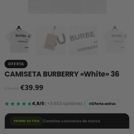
OFERTA
CAMISETA BURBERRY «White» 36
€
39.99
€
74.90
4,8/5
( +3.653 opiniones )
Oferta activa
Combina camisetas de marca
PROMO ACTIVA