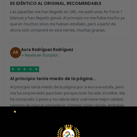
ES IDÉNTICO AL ORIGINAL, RECOMENDABLE
Las zapatillas me han llegado en 24h, me pedí unas Air Force 1
blancas y han llegado genial. Al principio no me fiaba mucho ya
que en muchos sitios me habían estafado, pero a partir de
ahora solo compraré en esta tienda, muchas gracias.
Aura Rodríguez Rodríguez
AR
Reseña en Trustpilot
★
★
★
★
★
Al principio tenía miedo de la página…
Al principio tenía miedo de la página por si era una estafa, pero
me ha sorprendido para bien porque todo ha sido increíble. Me
he comprado 2 pares y no sabría decir cuál tiene mejor calidad,
parecen de marcas verdaderas. Entrega súper rápida, embalaje
perfecto y con el detalle de los calcetines contentísima. Sin duda
volvería a comprar.