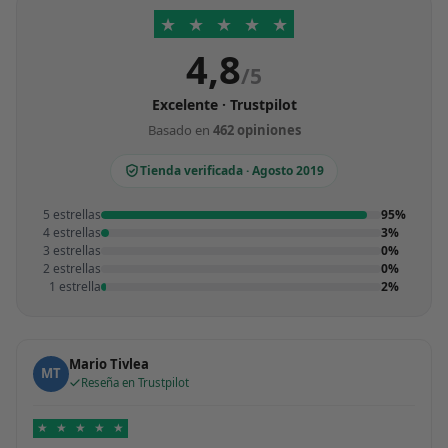
★
★
★
★
★
4,8
/5
Excelente · Trustpilot
Basado en
462 opiniones
Tienda verificada · Agosto 2019
5 estrellas
95%
4 estrellas
3%
3 estrellas
0%
2 estrellas
0%
1 estrella
2%
Mario Tivlea
MT
Reseña en Trustpilot
★
★
★
★
★