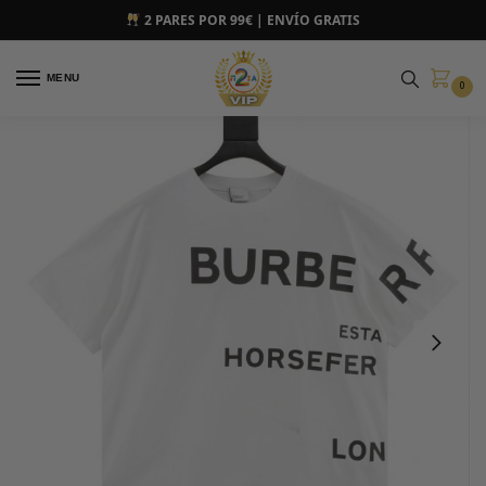
2 PARES POR 99€ | ENVÍO GRATIS
MENU
0