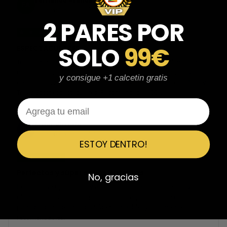
Fernando Aranda Morales
FA
Reseña en Trustpilot
2 PARES POR
★
★
★
★
★
SOLO
99€
ESPECTACULARES
Total control del pedido, te avisan si hay algún problema con el
modelo elegido, empaquetado perfecto con caja original y
y consigue +1 calcetin gratis
embolsado, zapas de altísima calidad y acabados top. Air Max y
Travis Scott espectaculares. Recomendable 100%.
Email
Javier Victorio
JV
Reseña en Trustpilot
ESTOY DENTRO!
★
★
★
★
★
Perfectos y súper serios y atentos
No, gracias
Perfectos y súper serios y atentos. He comprado 5 pares y el
último que acaba de llegar, unas Uptempo de tallaje especial
pagadas por adelantado. Súper confiables y totalmente
recomendables.