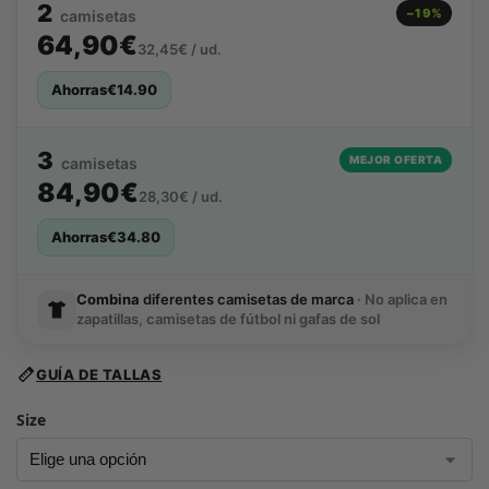
2
−19%
camisetas
64,90€
32,45€ / ud.
Ahorras
€
14.90
3
MEJOR OFERTA
camisetas
84,90€
28,30€ / ud.
Ahorras
€
34.80
Combina
diferentes camisetas de marca
· No aplica en
zapatillas, camisetas de fútbol ni gafas de sol
GUÍA DE TALLAS
Size