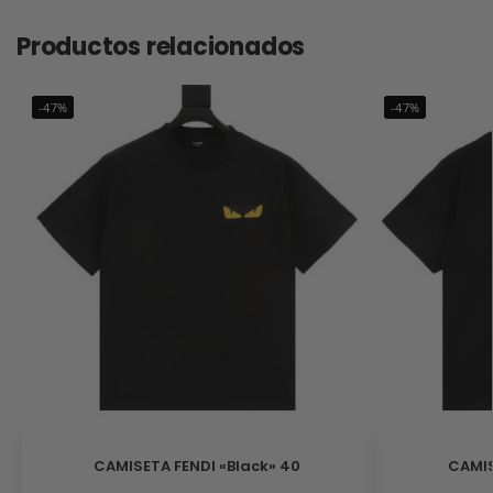
Productos relacionados
-47%
-47%
CAMISETA FENDI «Black» 40
CAMIS