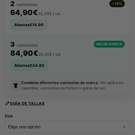
2
−19%
camisetas
64,90€
32,45€ / ud.
Ahorras
€
14.90
3
MEJOR OFERTA
camisetas
84,90€
28,30€ / ud.
Ahorras
€
34.80
Combina
diferentes camisetas de marca
· No aplica en
zapatillas, camisetas de fútbol ni gafas de sol
GUÍA DE TALLAS
Size