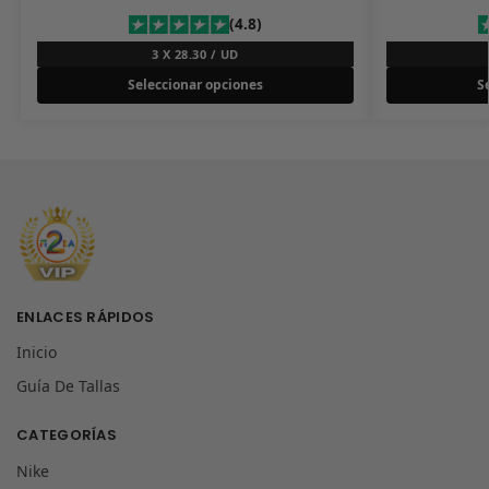
(4.8)
3 X 28.30 / UD
Seleccionar opciones
S
ENLACES RÁPIDOS
Inicio
Guía De Tallas
CATEGORÍAS
Nike