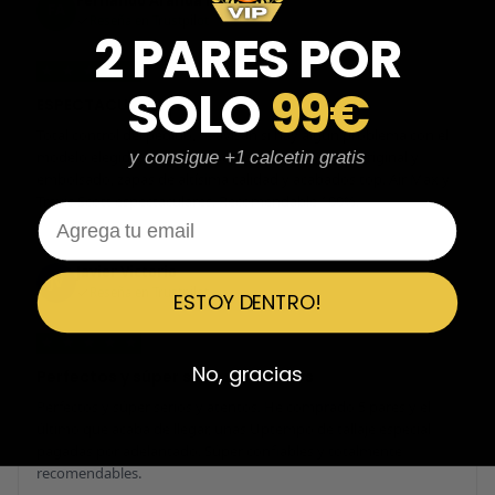
Fernando Aranda Morales
FA
Reseña en Trustpilot
2 PARES POR
★
★
★
★
★
SOLO
99€
ESPECTACULARES
Total control del pedido, te avisan si hay algún problema con el
modelo elegido, empaquetado perfecto con caja original y
y consigue +1 calcetin gratis
embolsado, zapas de altísima calidad y acabados top. Air Max y
Travis Scott espectaculares. Recomendable 100%.
Email
Javier Victorio
JV
Reseña en Trustpilot
ESTOY DENTRO!
★
★
★
★
★
No, gracias
Perfectos y súper serios y atentos
Perfectos y súper serios y atentos. He comprado 5 pares y el
último que acaba de llegar, unas Uptempo de tallaje especial
pagadas por adelantado. Súper confiables y totalmente
recomendables.