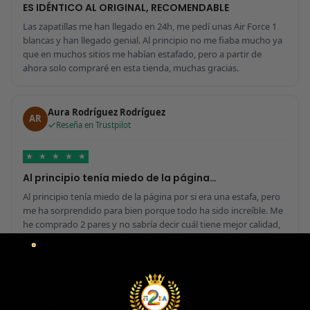
ES IDÉNTICO AL ORIGINAL, RECOMENDABLE
Las zapatillas me han llegado en 24h, me pedí unas Air Force 1
blancas y han llegado genial. Al principio no me fiaba mucho ya
que en muchos sitios me habían estafado, pero a partir de
ahora solo compraré en esta tienda, muchas gracias.
Aura Rodríguez Rodríguez
AR
Reseña en Trustpilot
★
★
★
★
★
Al principio tenía miedo de la página…
Al principio tenía miedo de la página por si era una estafa, pero
me ha sorprendido para bien porque todo ha sido increíble. Me
he comprado 2 pares y no sabría decir cuál tiene mejor calidad,
parecen de marcas verdaderas. Entrega súper rápida, embalaje
perfecto y con el detalle de los calcetines contentísima. Sin duda
volvería a comprar.