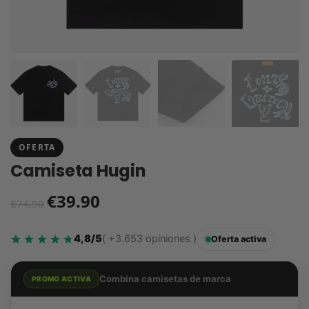
OFERTA
Camiseta Hugin
€
39.90
€
74.90
4,8/5
( +3.653 opiniones )
Oferta activa
Combina camisetas de marca
PROMO ACTIVA