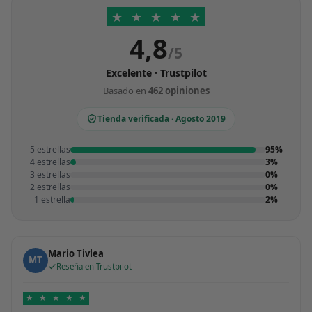
★
★
★
★
★
4,8
/5
Excelente · Trustpilot
Basado en
462 opiniones
Tienda verificada · Agosto 2019
5 estrellas
95%
4 estrellas
3%
3 estrellas
0%
2 estrellas
0%
1 estrella
2%
Mario Tivlea
MT
Reseña en Trustpilot
★
★
★
★
★