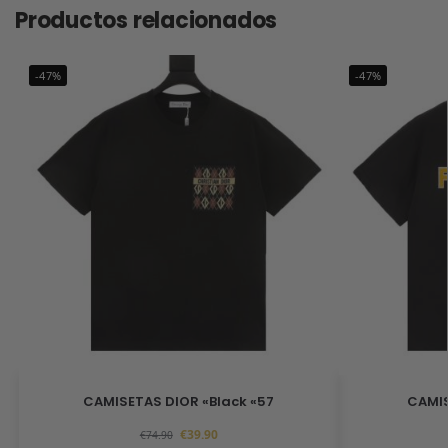
Productos relacionados
-47%
-47%
CAMISETAS DIOR «Black «57
CAMIS
€
39.90
€
74.90