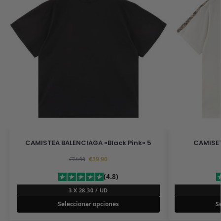
CAMISTEA BALENCIAGA «Black Pink» 5
CAMISET
€
39.90
€
74.90
(4.8)
3 X 28.30 / UD
Seleccionar opciones
S