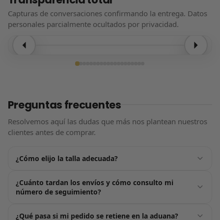
Capturas de conversaciones confirmando la entrega. Datos
personales parcialmente ocultados por privacidad.
Entrega confirmada
Preguntas frecuentes
Resolvemos aquí las dudas que más nos plantean nuestros
clientes antes de comprar.
¿Cómo elijo la talla adecuada?
Justo encima del botón de «Añadir al carrito» tienes nuestra
¿Cuánto tardan los envíos y cómo consulto mi
guía de tallas, pensada para ayudarte a acertar a la
número de seguimiento?
primera. Por lo general, nuestros productos tallan de forma
estándar: te recomendamos elegir la talla que usas
En cuanto confirmes tu pedido nos ponemos en marcha:
¿Qué pasa si mi pedido se retiene en la aduana?
habitualmente. Si estás entre dos números, opta siempre
recibirás tu número de seguimiento por email en un plazo