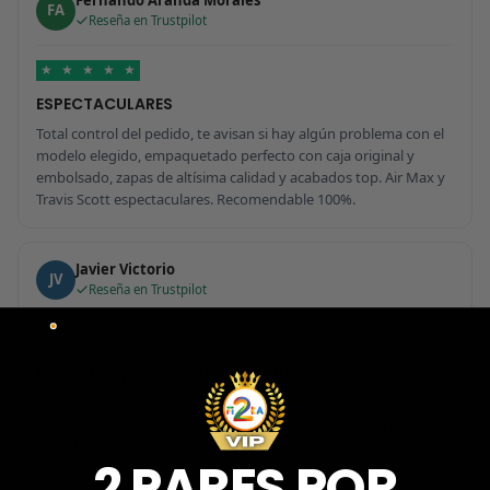
Fernando Aranda Morales
FA
Reseña en Trustpilot
★
★
★
★
★
ESPECTACULARES
Total control del pedido, te avisan si hay algún problema con el
modelo elegido, empaquetado perfecto con caja original y
embolsado, zapas de altísima calidad y acabados top. Air Max y
Travis Scott espectaculares. Recomendable 100%.
Javier Victorio
JV
Reseña en Trustpilot
★
★
★
★
★
Perfectos y súper serios y atentos
Perfectos y súper serios y atentos. He comprado 5 pares y el
último que acaba de llegar, unas Uptempo de tallaje especial
pagadas por adelantado. Súper confiables y totalmente
2 PARES POR
recomendables.