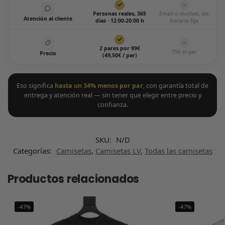
Personas reales, 365
Email o chatbot, sin
Atención al cliente
días · 12:00-20:00 h
horario fijo
2 pares por 99€
75€ el par
Precio
(49,50€ / par)
Eso significa
hasta un 34% menos por par
, con garantía total de
entrega y atención real — sin tener que elegir entre precio y
confianza.
SKU:
N/D
Categorías:
Camisetas
,
Camisetas LV
,
Todas las camisetas
Productos relacionados
-47%
-47%