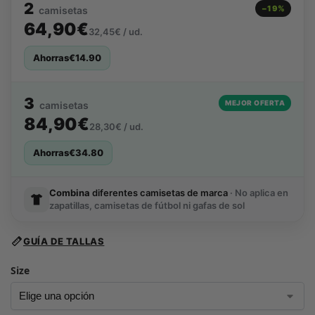
2
−19%
camisetas
64,90€
32,45€ / ud.
Ahorras
€
14.90
3
MEJOR OFERTA
camisetas
84,90€
28,30€ / ud.
Ahorras
€
34.80
Combina
diferentes camisetas de marca
· No aplica en
zapatillas, camisetas de fútbol ni gafas de sol
GUÍA DE TALLAS
Size