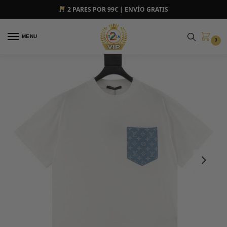
2 PARES POR 99€ | ENVÍO GRATIS
MENU
0