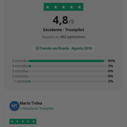
★
★
★
★
★
4,8
/5
Excelente · Trustpilot
Basado en
462 opiniones
Tienda verificada · Agosto 2019
5 estrellas
95%
4 estrellas
3%
3 estrellas
0%
2 estrellas
0%
1 estrella
2%
Mario Tivlea
MT
Reseña en Trustpilot
★
★
★
★
★