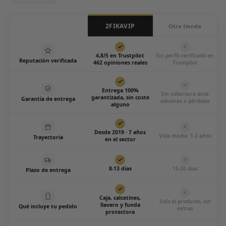
2FIKAVIP
Otra tienda
4,8/5 en Trustpilot
Sin perfil verificado en
Reputación verificada
462 opiniones reales
Trustpilot
Entrega 100%
Sin cobertura ante
garantizada, sin coste
Garantía de entrega
aduanas o pérdidas
alguno
Desde 2019 · 7 años
Vida media: 1-2 años
Trayectoria
en el sector
8-13 días
15-20 días
Plazo de entrega
Caja, calcetines,
Solo el producto, sin
llavero y funda
Qué incluye tu pedido
extras
protectora