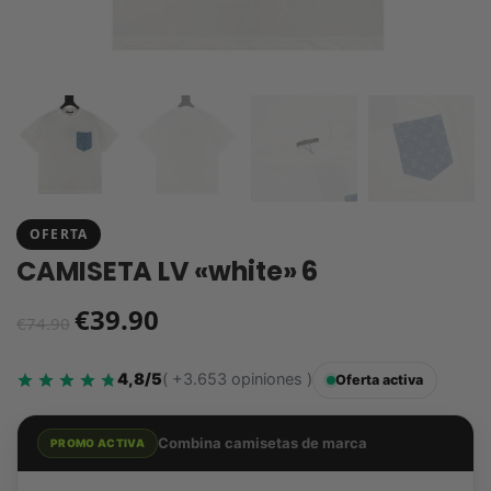
OFERTA
CAMISETA LV «white» 6
€
39.90
€
74.90
4,8/5
( +3.653 opiniones )
Oferta activa
Combina camisetas de marca
PROMO ACTIVA