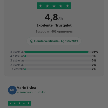
★
★
★
★
★
4,8
/5
Excelente · Trustpilot
Basado en
462 opiniones
Tienda verificada · Agosto 2019
5 estrellas
95%
4 estrellas
3%
3 estrellas
0%
2 estrellas
0%
1 estrella
2%
Mario Tivlea
MT
Reseña en Trustpilot
★
★
★
★
★