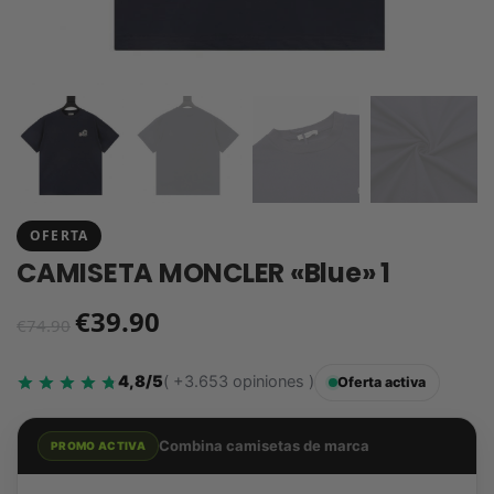
OFERTA
CAMISETA MONCLER «Blue» 1
€
39.90
€
74.90
4,8/5
( +3.653 opiniones )
Oferta activa
Combina camisetas de marca
PROMO ACTIVA