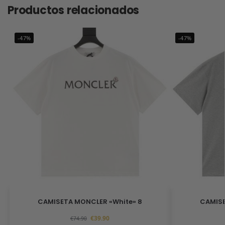
Productos relacionados
-47%
-47%
CAMISETA MONCLER «White» 8
CAMISE
€
39.90
€
74.90