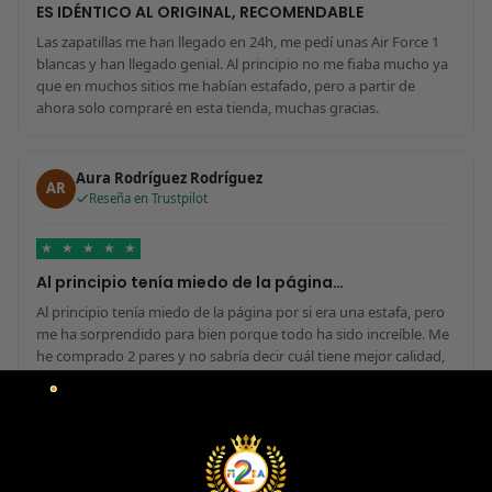
ES IDÉNTICO AL ORIGINAL, RECOMENDABLE
Las zapatillas me han llegado en 24h, me pedí unas Air Force 1
blancas y han llegado genial. Al principio no me fiaba mucho ya
que en muchos sitios me habían estafado, pero a partir de
ahora solo compraré en esta tienda, muchas gracias.
Aura Rodríguez Rodríguez
AR
Reseña en Trustpilot
★
★
★
★
★
Al principio tenía miedo de la página…
Al principio tenía miedo de la página por si era una estafa, pero
me ha sorprendido para bien porque todo ha sido increíble. Me
he comprado 2 pares y no sabría decir cuál tiene mejor calidad,
parecen de marcas verdaderas. Entrega súper rápida, embalaje
perfecto y con el detalle de los calcetines contentísima. Sin duda
volvería a comprar.