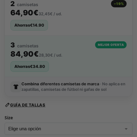
2
−19%
camisetas
64,90€
32,45€ / ud.
Ahorras
€
14.90
3
MEJOR OFERTA
camisetas
84,90€
28,30€ / ud.
Ahorras
€
34.80
Combina
diferentes camisetas de marca
· No aplica en
zapatillas, camisetas de fútbol ni gafas de sol
GUÍA DE TALLAS
Size