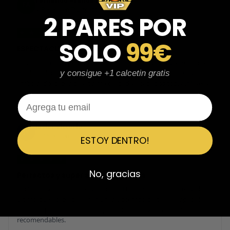
Fernando Aranda Morales
FA
Reseña en Trustpilot
2 PARES POR
★
★
★
★
★
SOLO
99€
ESPECTACULARES
Total control del pedido, te avisan si hay algún problema con el
modelo elegido, empaquetado perfecto con caja original y
y consigue +1 calcetin gratis
embolsado, zapas de altísima calidad y acabados top. Air Max y
Travis Scott espectaculares. Recomendable 100%.
Email
Javier Victorio
JV
Reseña en Trustpilot
ESTOY DENTRO!
★
★
★
★
★
No, gracias
Perfectos y súper serios y atentos
Perfectos y súper serios y atentos. He comprado 5 pares y el
último que acaba de llegar, unas Uptempo de tallaje especial
pagadas por adelantado. Súper confiables y totalmente
recomendables.