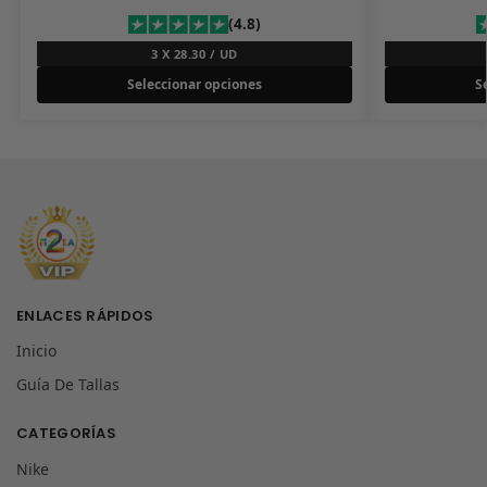
(4.8)
3 X 28.30 / UD
Seleccionar opciones
S
ENLACES RÁPIDOS
Inicio
Guía De Tallas
CATEGORÍAS
Nike