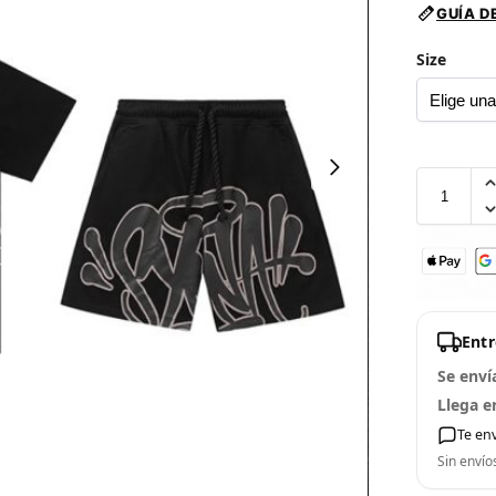
GUÍA D
Size
Ent
Se enví
Llega e
Te en
Sin envío