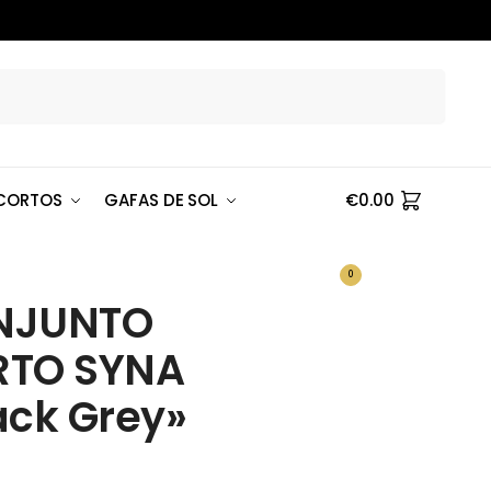
Buscar
CORTOS
GAFAS DE SOL
€
0.00
0
NJUNTO
RTO SYNA
ack Grey»