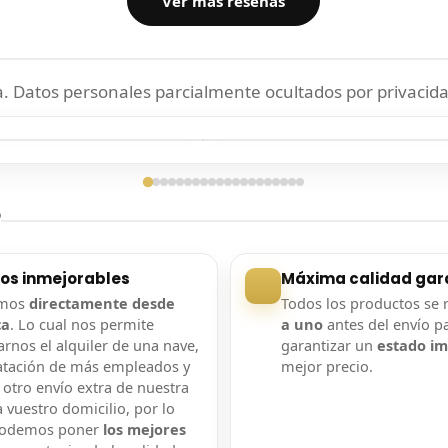
Ver más reseñas
 Datos personales parcialmente ocultados por privacida
ga confirmada
Entrega confirmada
?
ios inmejorables
Máxima calidad gar
amos
directamente desde
Todos los productos se 
ca
. Lo cual nos permite
a uno
antes del envío p
rnos el alquiler de una nave,
garantizar un
estado i
atación de más empleados y
mejor precio.
 otro envío extra de nuestra
 vuestro domicilio, por lo
podemos poner
los mejores