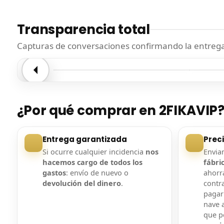
Transparencia total
Capturas de conversaciones confirmando la entrega.
Entrega confirmada
Entre
¿Por qué comprar en 2FIKAVIP
Entrega garantizada
Prec
Si ocurre cualquier incidencia
nos
Envi
hacemos cargo de todos los
fábri
gastos
: envío de nuevo o
ahorra
devolución del dinero
.
contr
pagar
nave a
que 