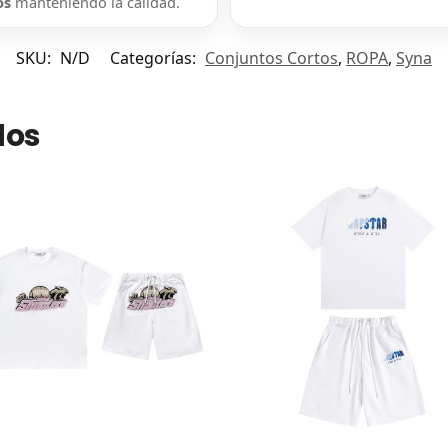
os
manteniendo la calidad.
SKU:
N/D
Categorías:
Conjuntos Cortos
,
ROPA
,
Syna
dos