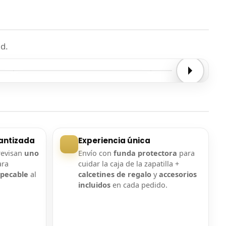
d.
Entrega confirmada
Entrega confirmada
antizada
Experiencia única
revisan
uno
Envío con
funda protectora
para
ara
cuidar la caja de la zapatilla +
mpecable
al
calcetines de regalo
y
accesorios
incluidos
en cada pedido.