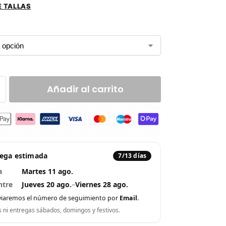
E TALLAS
Añadir al carrito
rega estimada
7/13 días
a
Martes 11 ago.
ntre
Jueves 20 ago.
–
Viernes 28 ago.
viaremos el número de seguimiento por
Email
.
s ni entregas sábados, domingos y festivos.